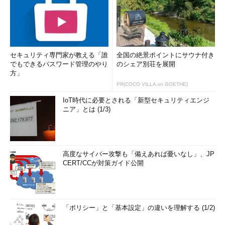
セキュリティ専門家が教える「誰
全国の絶景ポイントにサウナ付き
でもできるパスワード管理のやり
のシェア別荘を展開
方」
PR(COCO VILLA on GOETHE)
IoT時代に必要とされる「新型セキュリティエンジ
ニア」とは (1/3)
高度なサイバー攻撃も「備えあれば憂いなし」、JP
CERT/CCが対策ガイド公開
「ポリシー」と「基本設定」の違いを理解する (1/2)