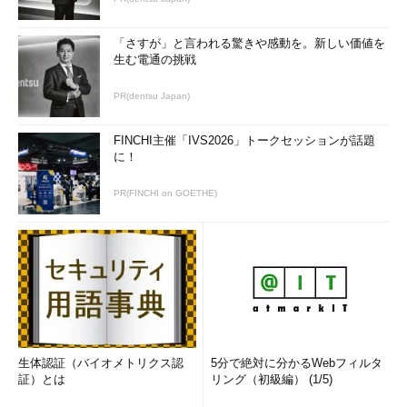
「さすが」と言われる驚きや感動を。新しい価値を
生む電通の挑戦
PR(dentsu Japan)
FINCHI主催「IVS2026」トークセッションが話題
に！
PR(FINCHI on GOETHE)
生体認証（バイオメトリクス認
5分で絶対に分かるWebフィルタ
証）とは
リング（初級編） (1/5)