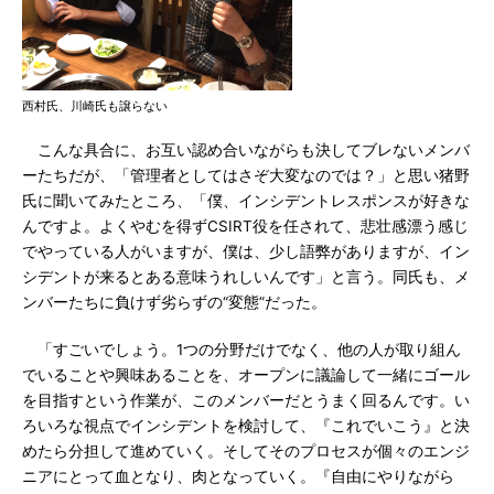
西村氏、川崎氏も譲らない
こんな具合に、お互い認め合いながらも決してブレないメンバ
ーたちだが、「管理者としてはさぞ大変なのでは？」と思い猪野
氏に聞いてみたところ、「僕、インシデントレスポンスが好きな
んですよ。よくやむを得ずCSIRT役を任されて、悲壮感漂う感じ
でやっている人がいますが、僕は、少し語弊がありますが、イン
シデントが来るとある意味うれしいんです」と言う。同氏も、メ
ンバーたちに負けず劣らずの“変態”だった。
「すごいでしょう。1つの分野だけでなく、他の人が取り組ん
でいることや興味あることを、オープンに議論して一緒にゴール
を目指すという作業が、このメンバーだとうまく回るんです。い
ろいろな視点でインシデントを検討して、『これでいこう』と決
めたら分担して進めていく。そしてそのプロセスが個々のエンジ
ニアにとって血となり、肉となっていく。『自由にやりながら