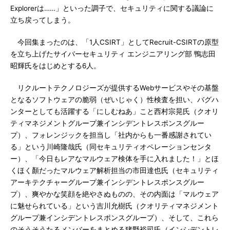
Explorerは……」といった調子で、セキュリティに関する議論に
立ち戻ってしまう。
今回集まったのは、「1人CSIRT」としてRecruit-CSIRTの原型
を立ち上げたサイバーセキュリティ エンジニアリング部 鴨志田
昭輝氏をはじめとする6人。
リクルートテクノロジーズが提供するWebサービスやその基盤
となるソフトウェアの脆弱（ぜいじゃく）性検査を担い、バグハ
ンターとしても活躍する「にしむねあ」こと西村宗晃氏（クオリ
ティマネジメントグループ兼インシデントレスポンスグルー
プ）、フォレンジックを担当し「社内からも一番感謝されてい
る」という川崎隆哉氏（同セキュリティオペレーションセンタ
ー）、「今日もレアなマルウェア検体を手に入れました！」とほ
くほく顏だったマルウェア解析担当の市田達也氏（セキュリティ
アーキテクチャーグループ兼インシデントレスポンスグルー
プ）、爽やかな笑顔を絶やさぬものの、その内面は「マルウェア
に魅せられている」という吉川允樹氏（クオリティマネジメント
グループ兼インシデントレスポンスグループ）、そして、これら
のそうそうたるメンバーをまとめる猪野裕司氏（インシデントレ