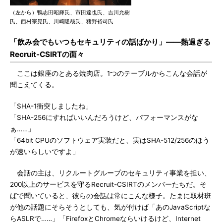
（左から）鴨志田昭輝氏、市田達也氏、吉川允樹
氏、西村宗晃氏、川崎隆哉氏、猪野裕司氏
「飲み会でもいつもセキュリティの話ばかり」――熱過ぎる
Recruit-CSIRTの面々
ここは銀座のとある焼肉店。1つのテーブルからこんな会話が
聞こえてくる。
「SHA-1衝突しましたね」
「SHA-256にすればいいんだろうけど、パフォーマンスがな
ぁ……」
「64bit CPUのソフトウェア実装だと、実はSHA-512/256のほう
が速いらしいですよ」
会話の主は、リクルートグループのセキュリティ事業を担い、
200以上のサービスを守るRecruit-CSIRTのメンバーたちだ。そ
ばで聞いていると、彼らの会話は常にこんな様子。たまに取材班
が他の話題にそらそうとしても、気が付けば「あのJavaScriptな
らASLRで……」「FirefoxとChromeならいけるけど、Internet