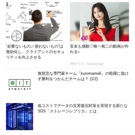
“必要ないもの／使わないもの”は
安未も感動♡唯一無二の動画が作
無効化し、クライアントのセキュ
れる♪
リティを向上させる
PR(アドビ｜CanCam.jp)
無慈悲な専門家チーム「kuromame6」の暗躍に負け
ず勝利をつかんだチームは？ (1/2)
低コストでデータの災害復旧対策を実現する新たな
SDS「ストレージレプリカ」とは