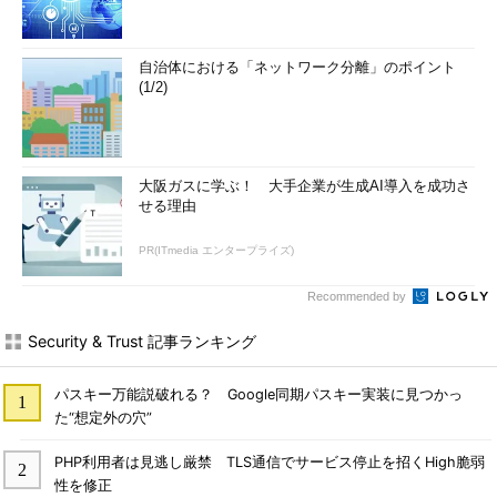
自治体における「ネットワーク分離」のポイント
(1/2)
大阪ガスに学ぶ！ 大手企業が生成AI導入を成功さ
せる理由
PR(ITmedia エンタープライズ)
Recommended by
Security & Trust 記事ランキング
パスキー万能説破れる？ Google同期パスキー実装に見つかっ
た“想定外の穴”
PHP利用者は見逃し厳禁 TLS通信でサービス停止を招くHigh脆弱
性を修正