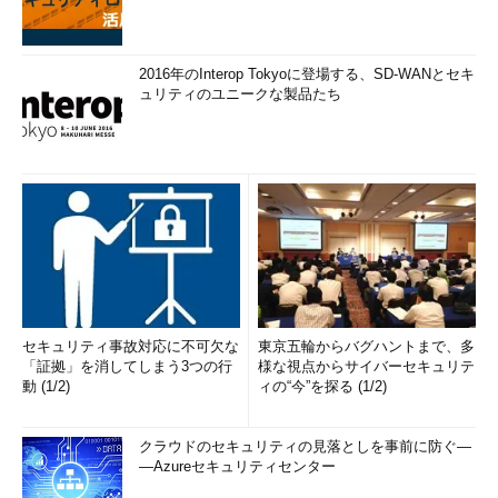
2016年のInterop Tokyoに登場する、SD-WANとセキ
ュリティのユニークな製品たち
セキュリティ事故対応に不可欠な
東京五輪からバグハントまで、多
「証拠」を消してしまう3つの行
様な視点からサイバーセキュリテ
動 (1/2)
ィの“今”を探る (1/2)
クラウドのセキュリティの見落としを事前に防ぐ―
―Azureセキュリティセンター