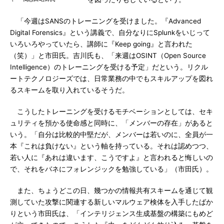
「今週はSANSのトレーニングを受けました。『Advanced
Digital Forensics』という講義で、自分なりにSplunkをいじって
いろいろやっていたら、講師に『Keep going』と言われた
（笑）」と市田氏。吉川氏も、「来週はOSINT（Open Source
Intelligence）のトレーニングを受ける予定」だという。リクル
ートテクノロジーズでは、日常業務の中でもスキルアップを図れ
るスキームを取り入れているそうだ。
こうしたトレーニングを受けるモチベーションとしては、セキ
ュリティを預かる使命感と同時に、「メンバーの存在」があると
いう。「自分は比較的中堅だが、メンバーは若いのに、全員が一
本『これは負けない』という軸を持っている。それは認めつつ、
若い人に『あれは違います、こうですよ』と言われると悔しいの
で、それをバネにフォレンジックを勉強している」（市田氏）。
また、ちょうどこの日、幾つかの情報共有スキームを通じて観
測していた攻撃に関連する新しいマルウェア検体を入手したばか
りという市田氏は、「インテリジェンス生成基盤の構築にもめど