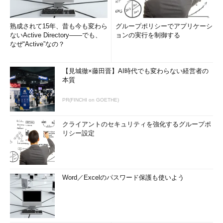
熟成されて15年、昔も今も変わら
グループポリシーでアプリケーシ
ないActive Directory――でも、
ョンの実行を制御する
なぜ“Active”なの？
【見城徹×藤田晋】AI時代でも変わらない経営者の
本質
PR(FINCHI on GOETHE)
クライアントのセキュリティを強化するグループポ
リシー設定
Word／Excelのパスワード保護も使いよう