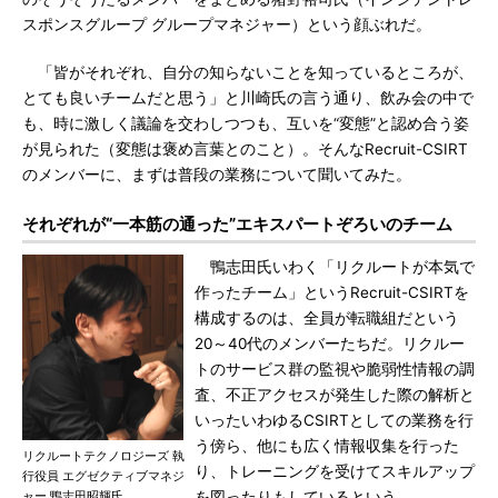
スポンスグループ グループマネジャー）という顔ぶれだ。
「皆がそれぞれ、自分の知らないことを知っているところが、
とても良いチームだと思う」と川崎氏の言う通り、飲み会の中で
も、時に激しく議論を交わしつつも、互いを“変態”と認め合う姿
が見られた（変態は褒め言葉とのこと）。そんなRecruit-CSIRT
のメンバーに、まずは普段の業務について聞いてみた。
それぞれが“一本筋の通った”エキスパートぞろいのチーム
鴨志田氏いわく「リクルートが本気で
作ったチーム」というRecruit-CSIRTを
構成するのは、全員が転職組だという
20～40代のメンバーたちだ。リクルー
トのサービス群の監視や脆弱性情報の調
査、不正アクセスが発生した際の解析と
いったいわゆるCSIRTとしての業務を行
う傍ら、他にも広く情報収集を行った
リクルートテクノロジーズ 執
り、トレーニングを受けてスキルアップ
行役員 エグゼクティブマネジ
ャー 鴨志田昭輝氏
を図ったりもしているという。