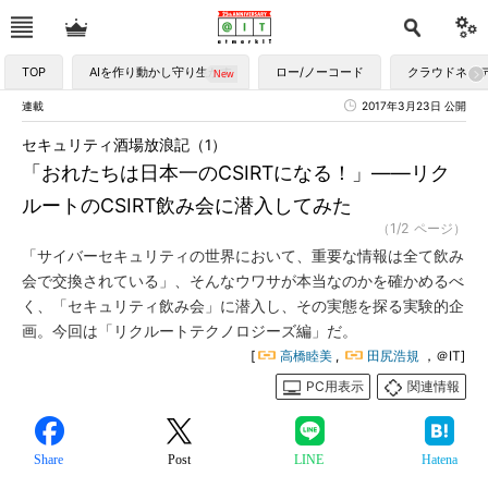
TOP
AIを作り動かし守り生かす
ロー/ノーコード
クラウドネイ
連載
2017年3月23日 公開
セキュリティ酒場放浪記（1）
「おれたちは日本一のCSIRTになる！」――リク
ルートのCSIRT飲み会に潜入してみた
（1/2 ページ）
「サイバーセキュリティの世界において、重要な情報は全て飲み
会で交換されている」、そんなウワサが本当なのかを確かめるべ
く、「セキュリティ飲み会」に潜入し、その実態を探る実験的企
画。今回は「リクルートテクノロジーズ編」だ。
[
高橋睦美
,
田尻浩規
，＠IT]
PC用表示
関連情報
Share
Post
LINE
Hatena