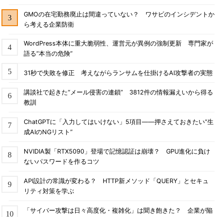
GMOの在宅勤務廃止は間違っていない？ ワサビのインシデントか
ら考える企業防衛
WordPress本体に重大脆弱性、運営元が異例の強制更新 専門家が
語る“本当の危険”
31秒で失敗を修正 考えながらランサムを仕掛けるAI攻撃者の実態
講談社で起きた“メール侵害の連鎖” 3812件の情報漏えいから得る
教訓
ChatGPTに「入力してはいけない」5項目――押さえておきたい“生
成AIのNGリスト”
NVIDIA製「RTX5090」登場で記憶認証は崩壊？ GPU進化に負け
ないパスワードを作るコツ
API設計の常識が変わる？ HTTP新メソッド「QUERY」とセキュ
リティ対策を学ぶ
「サイバー攻撃は日々高度化・複雑化」は聞き飽きた？ 企業が陥