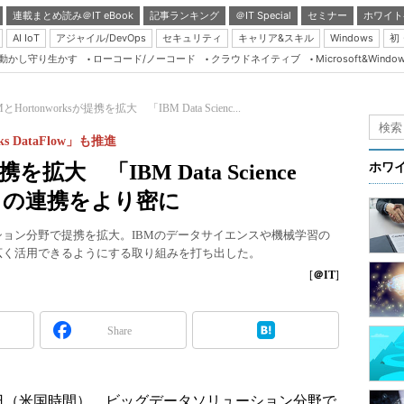
連載まとめ読み＠IT eBook
記事ランキング
＠IT Special
セミナー
ホワイト
AI IoT
アジャイル/DevOps
セキュリティ
キャリア&スキル
Windows
初
り動かし守り生かす
ローコード/ノーコード
クラウドネイティブ
Microsoft&Windo
Server & Storage
HTML5 + UX
MとHortonworksが提携を拡大 「IBM Data Scienc...
Smart & Social
rks DataFlow」も推進
Coding Edge
携を拡大 「IBM Data Science
ホワ
Java Agile
DP」の連携をより密に
Database Expert
リューション分野で提携を拡大。IBMのデータサイエンスや機械学習の
Linux ＆ OSS
り広く活用できるようにする取り組みを打ち出した。
Master of IP Networ
[
＠IT
]
Security & Trust
Share
Test & Tools
Insider.NET
ブログ
年6月13日（米国時間）、ビッグデータソリューション分野で