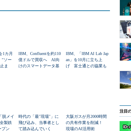
る。同時にIBMは既存の「IBM BigInsights」
を促していく
を1カ月
IBM、Confluentを約110
IBM、「IBM AI Lab Jap
 “ソー
億ドルで買収へ AI向
an」を10月に立ち上
I止ま
けのスマートデータ基
げ 富士通との協業も
M Bo
盤を構想
検討開始
注目
「脱メイ
時代の「最"現場"」に
大阪ガスが月2000時間
全製鉄
飛び込み、当事者とし
の共有作業を削減！
ープン
て踏み込んでいく
現場のAI活用術