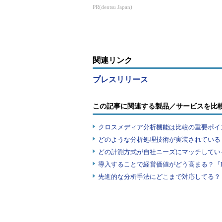
また、Hortonworksは2016年6月
化”を2年前倒し
PR(dentsu Japan)
Systems」上での稼働に最適化した「Ho
ータ取り込み・ストリーム処理・ス
ンソースベースのデータプラットフ
にしてリアルタイムでデータ収集、
関連リンク
援する。HDFはHDPへ高速にデー
プレスリリース
リティクスを行うことで、HDPを
この他、両社の広範な提携の一環
この記事に関連する製品／サービスを比
プラットフォーム「Apache Atlas」上の「Un
クロスメディア分析機能は比較の重要ポイ
BigQuality、IBM Information G
どのような分析処理技術が実装されている
どの計測方式が自社ニーズにマッチしてい
導入することで経営価値がどう高まる？『
先進的な分析手法にどこまで対応してる？