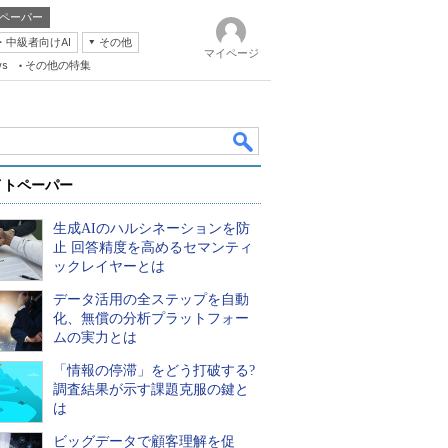
ペーパー
・中級者向けAI
その他
マイページ
ws
その他の特集
イトペーパー
生成AIのハルシネーションを防
止 回答精度を高めるセマンティ
ックレイヤーとは
データ活用の全ステップを自動
k
化、無償の分析プラットフォー
ムの実力とは
「情報の停滞」をどう打破する?
調査結果が示す課題克服の鍵と
は
ビッグデータで顧客理解を促