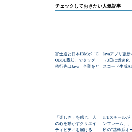
スおよび管理機能を併せ持つようにす
チェックしておきたい人気記事
のユーザーに、HDPへの移行
富士通と日本IBMが「C
Javaアプリ更新
OBOL脱却」でタッグ
→3日に爆速化
移行先はJava 企業をど
スコード生成A
う支援？
り”じゃない「IB
b」の仕組み
「楽しさ」を感じ、人
JFEスチールが
IBM Data Science Experience
の心を動かすクリエイ
ンフレーム」、
ティビティを届ける
所の“基幹系オ