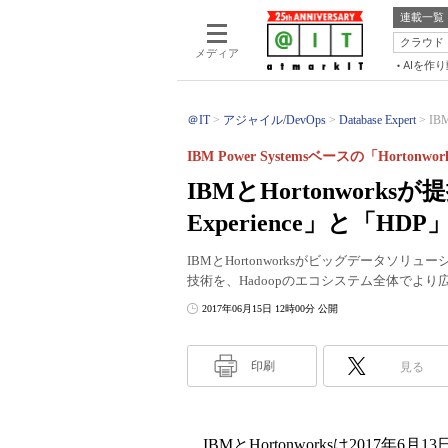
連載一覧
クラウド
メディア
AIを作
＠IT
アジャイル/DevOps
Database Expert
IB
IBM Power Systemsベースの「Hortonwo
IBMとHortonworksが提
Experience」と「H
IBMとHortonworksがビッグデータソ
技術を、Hadoopのエコシステム全体でよ
2017年06月15日 12時00分 公開
印刷
見る
IBMとHortonworksは2017