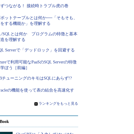
必ずつながる！ 接続時トラブル虎の巻
ピボットテーブルとは何か──「そもそも、
何をする機能か」を理解する
L/SQLとは何か プログラムの特徴と基本
構造を理解する
QL Serverで「デッドロック」を回避する
zureで利用可能なPaaSのSQL Serverの特徴
を学ぼう［前編］
BチューニングのキモはSQLにあらず!?
racleの機能を使って表の結合を高速化す
る
»
ランキングをもっと見る
Book