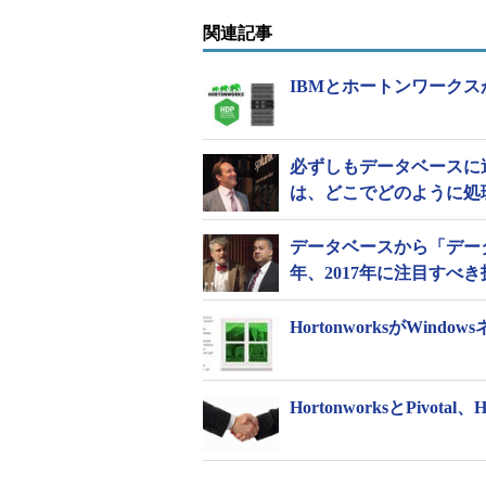
具体的には、「Hortonworks Data Plat
関連記事
「IBM Big SQL」を組み合わせた統
が展開する商用Hadoopディストリビューショ
IBMとホートンワークス
サイエンティスト、アナリスト、開
きる一連のツールとコラボレーション環
Hadoop向けSQLエンジンだ。
必ずしもデータベースに
は、どこでどのように処
両社は今後、以下の取り組みも進
データベースから「デー
Hortonworksは、IBM Data 
年、2017年に注目すべき
に、自社の戦略的データサイ
採用する。併せて、HDPとIBM
HortonworksがWi
IBMはHadoopディストリビューシ
Experienceや、これに含まれる機
統合する
HortonworksとPivot
こうして構築される新ソリュー
ティ、ガバナンス、操作機能と、IBM 