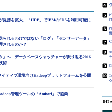
form（HDP）」と「IBM Data Science Experience」
合ソリューションを提供する。HDPは、Hortonworks
ン。IBM Data Science Experienceは、データ
が提携を拡大、「HDP」でIBMのSDSを利用可能に
発者などが素早く簡単に新しい分析モデルを作成で
境を提供する。IBM Big SQLは、IBMが展開する
P
送られるわけではない「ログ」「センサーデータ」
S
理されるのか？
めていくとしている。
A
タ」へ データベースウォッチャーが振り返る2016
Science Experienceを組み合わせたHDPを販促するととも
技術
エンスプラットフォームとしても同ソリューションを
D
 Big SQLを統合した製品の開発も進める
ndowsネイティブ環境向けHadoopプラットフォームを公開
O
ョンとしてHDPを採用し、IBM Data Science
械学習ツール群「IBM Machine Learning」と完全に
al、Hadoop管理ツールの「Ambari」で協業
ションによって、HDPによる豊富なデータセキュリ
＠IT e
Data Science Experienceの高度なアナリティク