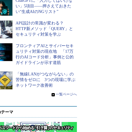
ChatGPTに「入力してはいけな
い」5項目――押さえておきた
い“生成AIのNGリスト”
API設計の常識が変わる？
HTTP新メソッド「QUERY」と
セキュリティ対策を学ぶ
フロンティアAIとサイバーセキ
ュリティ対策の現在地 「17万
行のAIコード分析」事例と公的
ガイドラインが示す道筋
「無線LANがつながらない」の
苦情をゼロに 3つの現場に学ぶ
ネットワーク改善術
»
一覧ページへ
のテーマ