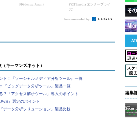
、IBM POWERプロセッサ搭載サーバ「IBM Power
PR(dentsu Japan)
PR(ITmedia エンタープライ
ズ)
rtonworks DataFlow（HDF）」も発表。HDFは、デ
トリーミングアナリティクスのための完全なオープ
Recommended by
ォーム。データセンターとクラウドをデータソース
整理、分析を行い、ユーザーの迅速な意思決定を支
タを供給する橋渡し役であると同時に、高精度のアナ
補完する役割を果たすという。
として、スケーラブルなデータガバナンスのための
較（キーマンズネット）
ified Governance」（IBM BigIntegrate、IBM
ント！『ソーシャルメディア分析ツール』一覧
overnance Catalog）の開発促進でも協業する。
？『ビッグデータ分析ツール』製品一覧
編集
る？『アクセス解析ツール』導入のポイント
DWH』選定のポイント
『データ分析ソリューション』製品比較