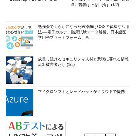
点に若者は上を目指す (1/2)
勉強会で明らかになった医療向けOSSの多様な活用
法──電子カルテ、臨床試験データ解析、日本語医
学用語プラットフォーム、画...
成長し続けるセキュリティ人材と悲嘆に暮れる情報
流出被害者たち (1/3)
マイクロソフトとレッドハットがクラウドで提携