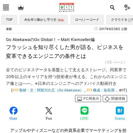
TOP
AIを作り動かし守り生かす
ロー/ノーコード
クラウドネイ
連載
2017年8月28日 公開
Go AbekawaのGo Global！～Matt Kixmoeller編
フラッシュを知り尽くした男が語る、ビジネスを
変革できるエンジニアの条件とは
（1/3 ページ）
全てのビジネスデータを基盤として支えるストレージ。同業界で
20年以上のキャリアを持つ技術者が考える、これからのエンジニ
ア像とは――。※日本のエンジニアへのアドバイス動画付き
[
取材・文：阿部川久広（Go Abekawa）
,
構成：翁長潤
，＠IT]
PC用表示
関連情報
Share
Post
LINE
Hatena
アップルやディズニーなどの外資系企業でマーケティングを担