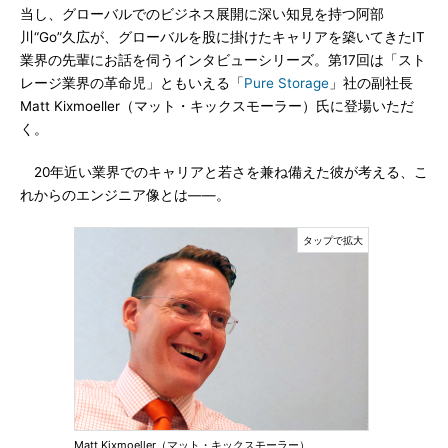
当し、グローバルでのビジネス展開に深い知見を持つ阿部
川“Go”久広が、グローバルを股に掛けたキャリアを築いてきたIT
業界の先輩にお話を伺うインタビューシリーズ。第17回は「スト
レージ業界の革命児」ともいえる「
Pure Storage
」社の副社長
Matt Kixmoeller（マット・キックスモーラー）氏に登場いただ
く。
20年近い業界でのキャリアと若さを兼ね備えた彼が考える、こ
れからのエンジニア像とは――。
Matt Kixmoeller（マット・キックスモーラー）