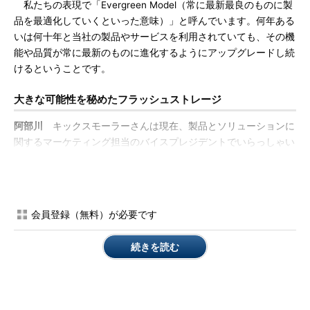
私たちの表現で「Evergreen Model（常に最新最良のものに製
品を最適化していくといった意味）」と呼んでいます。何年ある
いは何十年と当社の製品やサービスを利用されていても、その機
能や品質が常に最新のものに進化するようにアップグレードし続
けるということです。
大きな可能性を秘めたフラッシュストレージ
阿部川
キックスモーラーさんは現在、製品とソリューションに
関するマーケティング担当のバイスプレジデントでいらっしゃい
ます。ご自身の最も重要な役割は何だとお考えですか？
キックスモーラー氏
現在は、フラッシュメモリの考え方が業界
の主流になってきたと思います。設立当時の私の大切な役割は
会員登録（無料）が必要です
「フラッシュメモリが優れた技術であり、これが当然次の世代を
担うテクノロジーであることを皆さんに理解してもらう」ことで
続きを読む
した。それがようやく市場にも浸透してきたのだと思います。と
はいえ、まだ現在も多くの顧客がディスクベースの製品を利用し
ていますから、当社には市場開拓の余地が広大にあると考えてい
ます。