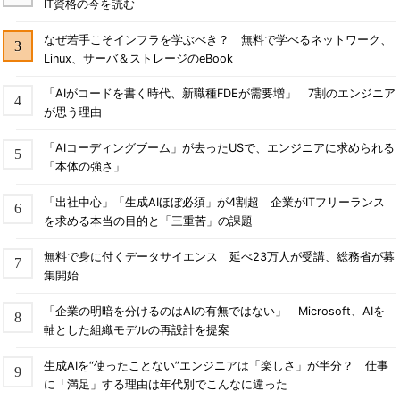
IT資格の今を読む
なぜ若手こそインフラを学ぶべき？ 無料で学べるネットワーク、
Linux、サーバ＆ストレージのeBook
「AIがコードを書く時代、新職種FDEが需要増」 7割のエンジニア
が思う理由
「AIコーディングブーム」が去ったUSで、エンジニアに求められる
「本体の強さ」
「出社中心」「生成AIほぼ必須」が4割超 企業がITフリーランス
を求める本当の目的と「三重苦」の課題
無料で身に付くデータサイエンス 延べ23万人が受講、総務省が募
集開始
「企業の明暗を分けるのはAIの有無ではない」 Microsoft、AIを
軸とした組織モデルの再設計を提案
生成AIを“使ったことない”エンジニアは「楽しさ」が半分？ 仕事
に「満足」する理由は年代別でこんなに違った