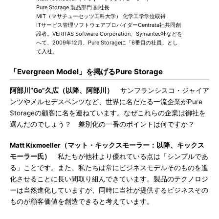
Pure Storage 製品部門 副社長
MIT（マサチューセッツ工科大学） 化学工学学位取得
ITサービス管理ソフトウェアプロバイダーCentrata社共同創
設者。VERITAS Software Corporation、Symantec社などを
へて、2009年12月、Pure Storageに「6番目の社員」とし
て入社。
「Evergreen Model」を掲げるPure Storage
阿部川“Go”久広（以降、阿部川）
サンフランシスコ・ジャイア
ンツやメルセデスベンツなど、世界に名だたる一流企業がPure
Storageの顧客に名を連ねています。なぜこれらの企業は御社を
選んだのでしょう？ 差別化の一番のポイントは何ですか？
Matt Kixmoeller（マット・キックスモーラー：以降、キックス
モーラー氏）
私たちが他社より優れている点は「シンプルであ
る」ことです。また、私たちは常にビジネスモデルそのものを進
化させることに長い間取り組んできています。製品のテクノロジ
ーは当然進化していますが、同時に当社が提供するビジネスその
ものが顧客価値を創造できると考えています。