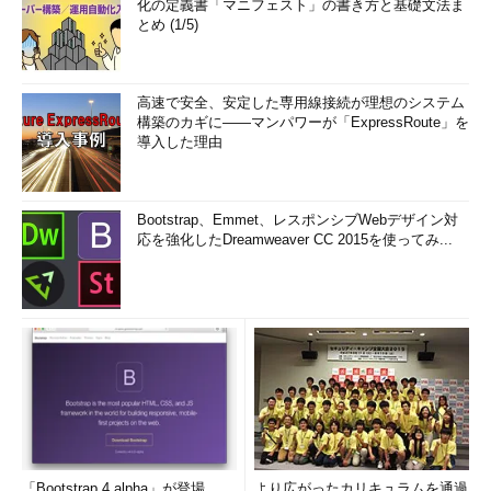
化の定義書「マニフェスト」の書き方と基礎文法ま
とめ (1/5)
高速で安全、安定した専用線接続が理想のシステム
構築のカギに――マンパワーが「ExpressRoute」を
導入した理由
Bootstrap、Emmet、レスポンシブWebデザイン対
応を強化したDreamweaver CC 2015を使ってみ...
「Bootstrap 4 alpha」が登場
より広がったカリキュラムを通過