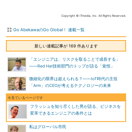
有望な分野の一つが「ビッグデータ」の利用です。時代は既に
IoT（モノのインターネット）に突入していますから、多くの顧
Copyright © ITmedia, Inc. All Rights Reserved.
客にとってはリアルタイムで分析できることが必要です。そのた
めにはフラッシュ技術が不可欠だといえます。
Go AbekawaのGo Global！ 連載一覧
新しい連載記事が 169 件あります
「エンジニアは、リスクを取ることで成長する」
――Red Hat技術部門のトップが語る「覚悟」
微細化の限界は超えられる？――IoT時代の主役
「Arm」のCEOが考えるテクノロジーの未来
キックスモーラー氏のMacBook
フラッシュを知り尽くした男が語る、ビジネスを
大学の専攻は「化学工学」
変革できるエンジニアの条件とは
私はグローバル市民