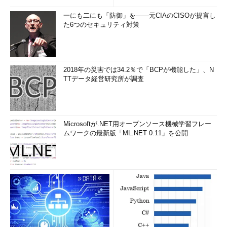
一にも二にも「防御」を――元CIAのCISOが提言し
た6つのセキュリティ対策
2018年の災害では34.2％で「BCPが機能した」、N
TTデータ経営研究所が調査
Microsoftが.NET用オープンソース機械学習フレー
ムワークの最新版「ML.NET 0.11」を公開