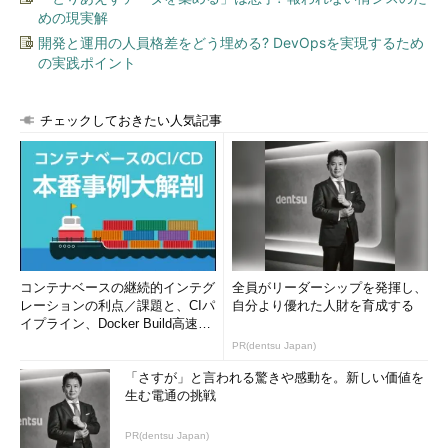
めの現実解
開発と運用の人員格差をどう埋める? DevOpsを実現するため
の実践ポイント
チェックしておきたい人気記事
コンテナベースの継続的インテグ
全員がリーダーシップを発揮し、
レーションの利点／課題と、CIパ
自分より優れた人財を育成する
イプライン、Docker Build高速化
のコツ (1/2...
PR(dentsu Japan)
「さすが」と言われる驚きや感動を。新しい価値を
生む電通の挑戦
PR(dentsu Japan)