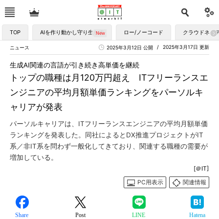
TOP
AIを作り動かし守り生かす
ロー/ノーコード
クラウドネイ
2025年3月17日 更新
ニュース
2025年3月12日 公開
生成AI関連の言語が引き続き高単価を継続
トップの職種は月120万円超え ITフリーランスエ
ンジニアの平均月額単価ランキングをパーソルキ
ャリアが発表
パーソルキャリアは、ITフリーランスエンジニアの平均月額単価
ランキングを発表した。同社によるとDX推進プロジェクトがIT
系／非IT系を問わず一般化してきており、関連する職種の需要が
増加している。
[＠IT]
PC用表示
関連情報
Share
Post
LINE
Hatena