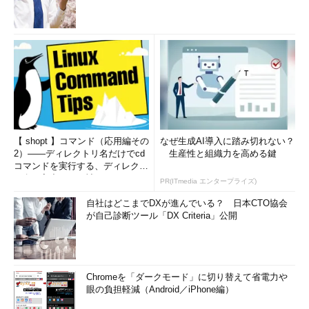
【 shopt 】コマンド（応用編その
なぜ生成AI導入に踏み切れない？
2）――ディレクトリ名だけでcd
生産性と組織力を高める鍵
コマンドを実行する、ディレクト
リ名の入力ミスを補正...
PR(ITmedia エンタープライズ)
自社はどこまでDXが進んでいる？ 日本CTO協会
が自己診断ツール「DX Criteria」公開
Chromeを「ダークモード」に切り替えて省電力や
眼の負担軽減（Android／iPhone編）