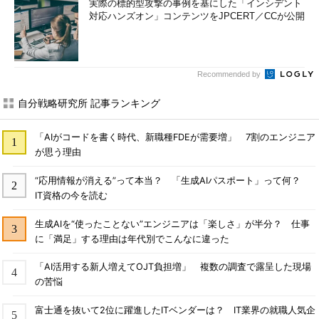
実際の標的型攻撃の事例を基にした「インシデント
対応ハンズオン」コンテンツをJPCERT／CCが公開
Recommended by
自分戦略研究所 記事ランキング
「AIがコードを書く時代、新職種FDEが需要増」 7割のエンジニア
が思う理由
“応用情報が消える”って本当？ 「生成AIパスポート」って何？
IT資格の今を読む
生成AIを“使ったことない”エンジニアは「楽しさ」が半分？ 仕事
に「満足」する理由は年代別でこんなに違った
「AI活用する新人増えてOJT負担増」 複数の調査で露呈した現場
の苦悩
富士通を抜いて2位に躍進したITベンダーは？ IT業界の就職人気企