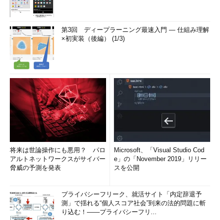
第3回 ディープラーニング最速入門 ― 仕組み理解
×初実装（後編） (1/3)
将来は世論操作にも悪用？ パロ
Microsoft、「Visual Studio Cod
アルトネットワークスがサイバー
e」の「November 2019」リリー
脅威の予測を発表
スを公開
プライバシーフリーク、就活サイト「内定辞退予
測」で揺れる“個人スコア社会”到来の法的問題に斬
り込む！――プライバシーフリ...