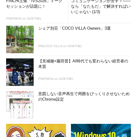
FINCHI主催「IVS2026」トーク
コミュニケーションが苦手？――
セッションが話題に！
なら「なたもだ」で解決すればい
いじゃない (1/3)
PR(FINCHI on GOETHE)
シェア別荘「COCO VILLA Owners」3選
PR(COCO VILLA on GOETHE)
【見城徹×藤田晋】AI時代でも変わらない経営者の
本質
PR(FINCHI on GOETHE)
意図しない音声再生で周囲をびっくりさせないため
のChrome設定