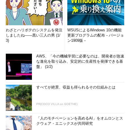
わざとハリボテのシステムを発注
WSUSによるWindows 10の機能
しましたね――黒い三人の男 (1/
更新プログラムの配布－バージョ
3)
ン1909版－
AWS、「今の機械学習に必要なのは、開発者が急速
な進化を取り込み、安定的に生産性を発揮できる基
盤」 (1/2)
すべてが絶景、収益も得られるその仕組みとは
PR(COCO VILLA on GOETHE)
「人のモチベーションを高めるAI」をオムロンとス
クウェア・エニックスが共同研究