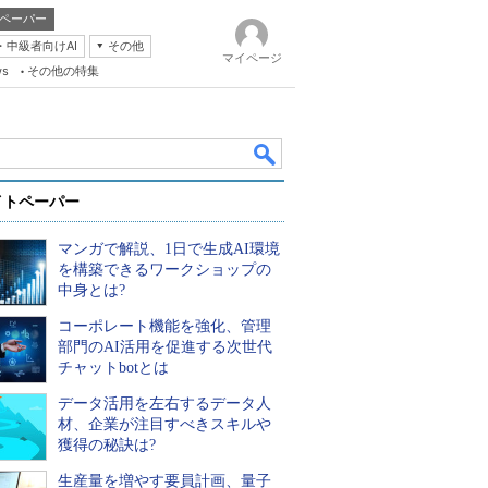
ペーパー
・中級者向けAI
その他
マイページ
ws
その他の特集
イトペーパー
マンガで解説、1日で生成AI環境
を構築できるワークショップの
中身とは?
コーポレート機能を強化、管理
k
部門のAI活用を促進する次世代
チャットbotとは
データ活用を左右するデータ人
材、企業が注目すべきスキルや
獲得の秘訣は?
生産量を増やす要員計画、量子