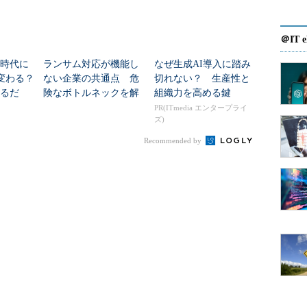
アの農産物保険の例を挙げた。
＠IT e
ていないこともあり、この保険はユニークな仕組み
A時代に
ランサム対応が機能し
なぜ生成AI導入に踏み
組みかというと、生産者が種を買うと、パッケージ
う変わる？
ない企業の共通点 危
切れない？ 生産性と
このバーコードを用い、オンラインで保険加入手続
するだ
険なボトルネックを解
組織力を高める鍵
れない
消するには？
PR(ITmedia エンタープライ
ズ)
ある、契約者の農作地を詳細にトラッキングできる
Recommended by
て分析を加え、これをビジネス上の差別化に生かし
気象情報を生かして生産に関するアドバイスを提供
した場合、契約者の耕作地を詳細に把握できている
確認する必要があまりなく、スピーディに行える。