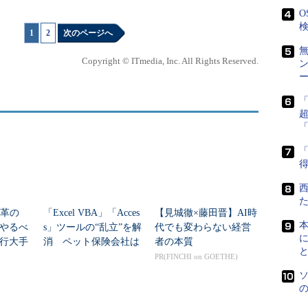
グエコノ
O
サイバー
検
1
|
2
次のページへ
サービス
した自動
Copyright © ITmedia, Inc. All Rights Reserved.
動的に読
ー
りから契
システム
り組みを
「
得
SOMPOホールディングス チーフ・データサイエンテ
ィスト、中林紀彦氏
革は急速に進んでいる
改革の
「Excel VBA」「Acces
【見城徹×藤田晋】AI時
やるべ
s」ツールの“乱立”を解
代でも変わらない経営
フ・データサイエンティスト、中林紀彦氏は、「新し
行大手
消 ペット保険会社は
者の本質
向け、ピボットしていくことの重要性を、グループ
訣
どう実現したのか
PR(FINCHI on GOETHE)
ディスラプトされる（根本的に覆される）ことがい