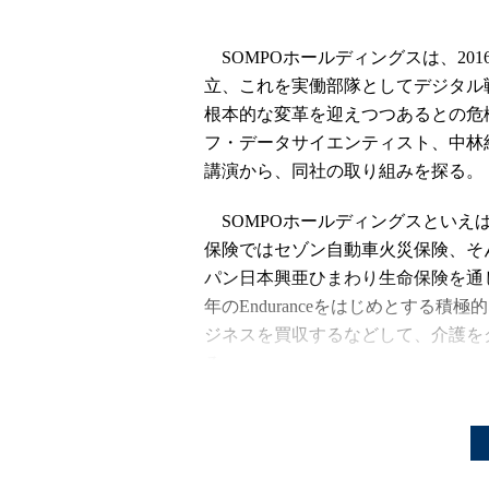
SOMPOホールディングスは、2016年
立、これを実働部隊としてデジタル
根本的な変革を迎えつつあるとの危
フ・データサイエンティスト、中林紀彦氏が
講演から、同社の取り組みを探
SOMPOホールディングスといえ
保険ではセゾン自動車火災保険、そ
パン日本興亜ひまわり生命保険を通じ
年のEnduranceをはじめとする
ジネスを買収するなどして、介護を
る。
事業の多角化の一方で、デジタル
けた新サービス、新ビジネスモデル
きも活発化している。2017年度に