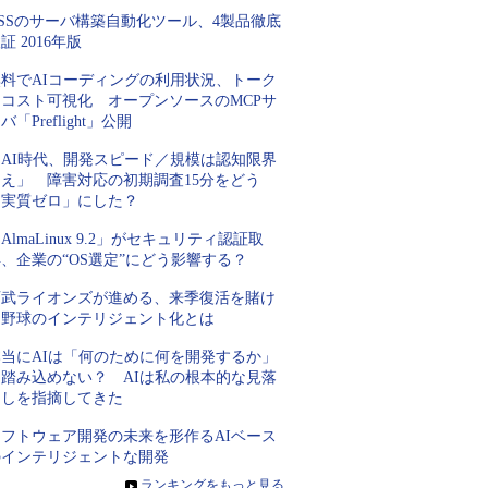
SSのサーバ構築自動化ツール、4製品徹底
証 2016年版
無料でAIコーディングの利用状況、トーク
ンコスト可視化 オープンソースのMCPサ
バ「Preflight」公開
「AI時代、開発スピード／規模は認知限界
超え」 障害対応の初期調査15分をどう
「実質ゼロ」にした？
AlmaLinux 9.2」がセキュリティ認証取
、企業の“OS選定”にどう影響する？
西武ライオンズが進める、来季復活を賭け
た野球のインテリジェント化とは
本当にAIは「何のために何を開発するか」
に踏み込めない？ AIは私の根本的な見落
としを指摘してきた
ソフトウェア開発の未来を形作るAIベース
のインテリジェントな開発
»
ランキングをもっと見る