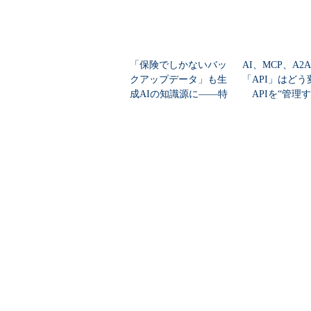
くつも起こっている」と言い、ケニ
ケニアでは、貨幣が十分に流通し
「保険でしかないバッ
AI、MCP、A2
で売られているという。どういう仕
クアップデータ」も生
「API」はど
にはバーコードが印刷されている。
成AIの知識源に――特
APIを“管理
きが最後まで実行できる。
許取得のRAG技術
け”では乗り切
この保険はもう1つユニークな点が
ようにしており、気象情報と合わせ
ていることだ。
契約者である生産者に対しては、
している。また、風水害などが発生
ため、保険料支払いは現地に行って