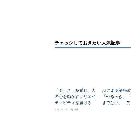
（ライドシェアなどの）シェアリン
ミー認証取得事業者向け保険商品、
保険付きネットワークセキュリティ
の発売、スマートフォンなどで撮影
車保険証券や車検証の記載内容を自
み取ることで、自動車保険の見積も
チェックしておきたい人気記事
約手続きまでをペーパーレス化する
の導入など、「業界初」と称する取
次々に発表している。
保険業界におけるデジタル変
「楽しさ」を感じ、人
AIによる業務
の心を動かすクリエイ
「やるべき」「
SOMPOホールディングスのチー
ティビティを届ける
きでない」 先
い保険の姿と保険の先にあるものに
企業が語った秘
PR(dentsu Japan)
全体として認識している」と話す。
中林氏は、「保険（業界）自体が