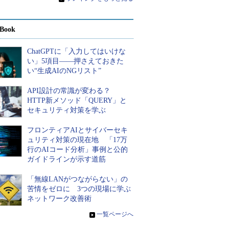
Book
ChatGPTに「入力してはいけな
い」5項目――押さえておきた
い“生成AIのNGリスト”
API設計の常識が変わる？
HTTP新メソッド「QUERY」と
セキュリティ対策を学ぶ
フロンティアAIとサイバーセキ
ュリティ対策の現在地 「17万
行のAIコード分析」事例と公的
ガイドラインが示す道筋
「無線LANがつながらない」の
苦情をゼロに 3つの現場に学ぶ
ネットワーク改善術
»
一覧ページへ