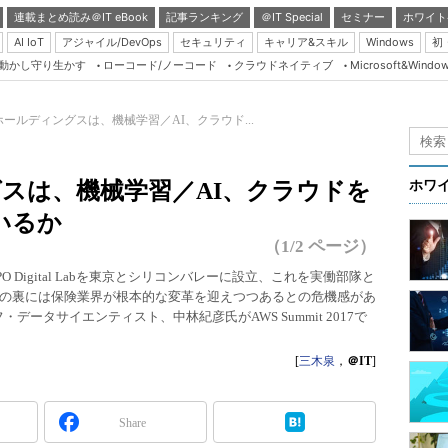
連載まとめ読み＠IT eBook
記事ランキング
＠IT Special
セミナー
ホワイト
AI IoT
アジャイル/DevOps
セキュリティ
キャリア&スキル
Windows
初
り動かし守り生かす
ローコード/ノーコード
クラウドネイティブ
Microsoft&Windo
Server & Storage
HTML5 + UX
ホールディングスは、機械学習／AI、クラウド...
Smart & Social
Coding Edge
グスは、機械学習／AI、クラウドを
ホワ
Java Agile
いるか
Database Expert
（1/2 ページ）
Linux ＆ OSS
O Digital Labを東京とシリコンバレーに設立、これを実働部隊と
の裏には保険業界が根本的な変革を迎えつつあるとの危機感があ
Master of IP Networ
データサイエンティスト、中林紀彦氏がAWS Summit 2017で
Security & Trust
[
三木泉
，
＠IT
]
Test & Tools
Insider.NET
Share
ブログ