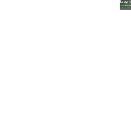
う。また、生き残りのためには、保険以外のビジネ
く、あるいは保険事業との相乗効果を図ることも求
）中期経営計画において、デジタル戦略は主軸の1
バレーにおける長い経験を持つ執行役員が、チーフ
経営陣直下でデジタル戦略の立案と提案を進めてい
生したSOMPO Digital Labは、このチーフデジタ
活動している。経営に近いところにいるのが、
デジタル部隊の特徴という。
、ポイントは「事業戦略に沿った選択と集中」
は、具体的には何をやっているのか。
&Dを、ホールディングスとして支援するというの