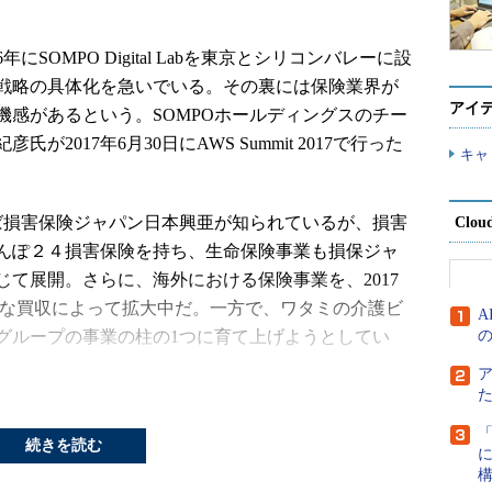
にSOMPO Digital Labを東京とシリコンバレーに設
戦略の具体化を急いでいる。その裏には保険業界が
アイ
機感があるという。SOMPOホールディングスのチー
2017年6月30日にAWS Summit 2017で行った
キャ
る。
ば損害保険ジャパン日本興亜が知られているが、損害
Clou
んぽ２４損害保険を持ち、生命保険事業も損保ジャ
て展開。さらに、海外における保険事業を、2017
積極的な買収によって拡大中だ。一方で、ワタミの介護ビ
グループの事業の柱の1つに育て上げようとしてい
変革に向
「
開拓の動
続きを読む
限っても、