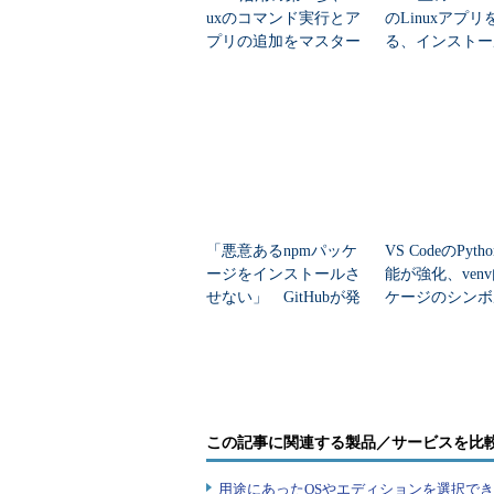
edit-sources
sources.listファイル（パ
uxのコマンド実行とア
のLinuxアプ
update
パッケージのインデックスファイ
プリの追加をマスター
る、インストー
upgrade
インストール済のパッケージをま
しよう
起動、削除まで
full-upgrade
upgradeと同様だが、更新に
インストール済のパッケージ
「悪意あるnpmパッケ
VS CodeのPyt
パッケージを更新する場合は「apt u
ージをインストールさ
能が強化、ven
せない」 GitHubが発
ケージのシンボ
回
）。
表した2つの防止策
が可能に
このとき「apt upgrade」の
にインストールされているパッケージ
「
sudo
」コマンドを使って「
sudo ap
この記事に関連する製品／サービスを比
パッケージの更新に伴い、同じよ
用途にあったOSやエディションを選択できていま
由で、使用できなくなることがあり