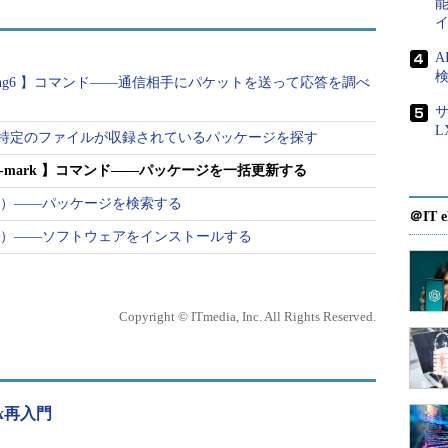
A
ーシュン（CentOSなど）の場合は「
yum
」コマンド
検
 ping6 】コマンド――通信相手にパケットを送って応答を調べ
rpm
」コマンド（
47回
～
49回
）を使用します。
サ
L
ンド――特定のファイルが収録されているパッケージを探す
目次に戻る
apt-mark 】コマンド――パッケージを一括更新する
用編）――パッケージを検索する
＠IT e
[パッケージ名やコマンド用オプションなど]
礎編）――ソフトウェアをインストールする
指定 [パッケージ名……]
※[ ]は省略可能な引数を示しています。
Copyright © ITmedia, Inc. All Rights Reserved.
オプション）
x再入門