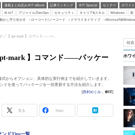
連載まとめ読み＠IT eBook
記事ランキング
＠IT Special
セミナー
ホワイト
AI IoT
アジャイル/DevOps
セキュリティ
キャリア&スキル
Windows
初
り動かし守り生かす
ローコード/ノーコード
クラウドネイティブ
Microsoft&Windo
Server & Storage
HTML5 + UX
ド／【 apt-mark 】コマンド――パ...
Smart & Social
Coding Edge
apt-mark 】コマンド――パッケー
ホワ
Java Agile
Database Expert
本書式からオプション、具体的な実行例までを紹介していきます。
Linux ＆ OSS
k」コマンドを使ってパッケージを一括更新する方法を紹介します。
Master of IP Networ
[
西村めぐみ
，
＠IT
]
Security & Trust
見る
Share
Test & Tools
Insider.NET
ブログ
マンドTips一覧