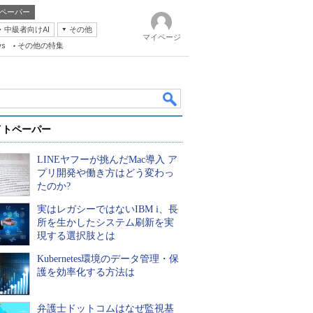
ペーパー
・中級者向けAI
その他
マイページ
ws
その他の特集
イトペーパー
LINEヤフーが挑んだMac導入 ア
プリ開発や働き方はどう変わっ
たのか?
実はレガシーではないIBM i、長
k
所を生かしたシステム刷新を実
現する選択肢とは
Kubernetes環境のデータ管理・保
護を効率化する方法は
弁護士ドットコムはなぜ監視基