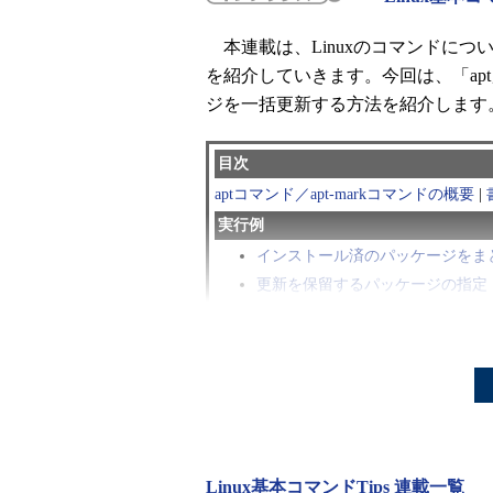
本連載は、Linuxのコマンドに
を紹介していきます。今回は、「apt
ジを一括更新する方法を紹介します
目次
aptコマンド／apt-markコマンドの概要
|
実行例
インストール済のパッケージをま
更新を保留するパッケージの指定（ap
パッケージの入手先を追加する
aptコマンド／apt-markコ
aptコマンドは、Debian系の
のコマンドです（
基礎編：第139回
Linux基本コマンドTips 連載一覧