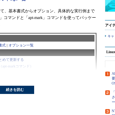
ついて、基本書式からオプション、具体的な実行例まで
」コマンドと「apt-mark」コマンドを使ってパッケー
。
アイ
キャ
書式
|
オプション一覧
Lin
とめて更新する
t-markコマンド）
要
O
続きを読む
マンドとは？
「
ディストリビューションに使われているパッケージ管理用
N
、
応用編：140回
）。apt-markコマンドは、パッケージ