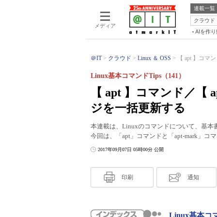
連載一覧
クラウド
メディア
AIを作
＠IT
クラウド
Linux ＆ OSS
【 apt 】コマン
Linux基本コマンドTips（141）
【 apt 】コマンド／【 
ジを一括更新する
本連載は、Linuxのコマンドについて、基
今回は、「apt」コマンドと「apt-mar
2017年09月07日 05時00分 公開
印刷
通知
Linux基本コ