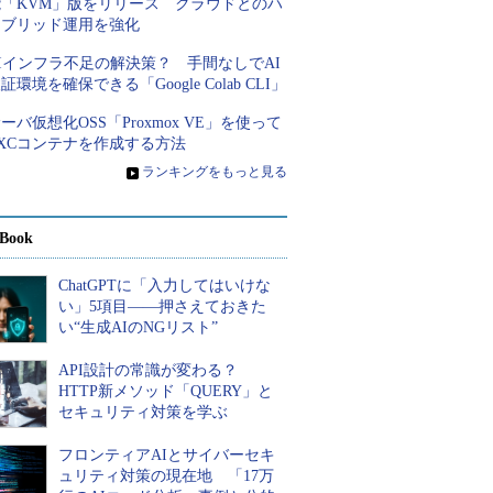
能「KVM」版をリリース クラウドとのハ
イブリッド運用を強化
Iインフラ不足の解決策？ 手間なしでAI
証環境を確保できる「Google Colab CLI」
ーバ仮想化OSS「Proxmox VE」を使って
XCコンテナを作成する方法
»
ランキングをもっと見る
Book
ChatGPTに「入力してはいけな
い」5項目――押さえておきた
い“生成AIのNGリスト”
API設計の常識が変わる？
HTTP新メソッド「QUERY」と
セキュリティ対策を学ぶ
フロンティアAIとサイバーセキ
ュリティ対策の現在地 「17万