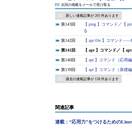
更新の際の動作を変更します。
次回の掲載をメールで受け取る
新しい連載記事が 265 件あります
なお、Red Hat系のディストリビュ
143
【 ping 】コマンド／【
（
第42回
～
45回
、
50回
）、または「
る
142
【 apt-file 】コマ
141
【 apt 】コマンド／【 
aptコマンドの書式
140
【 apt 】コマンド（応
apt [オプション] コマンド 
139
【 apt 】コマンド（基
apt-markコマンドの書式
過去の連載記事が 138 件あります
apt-mark [オプション] 動作
関連記事
aptの主なオプション（共通
連載：“応用力”をつけるためのLinu
短いオプシ
長いオプション
意味
ョン