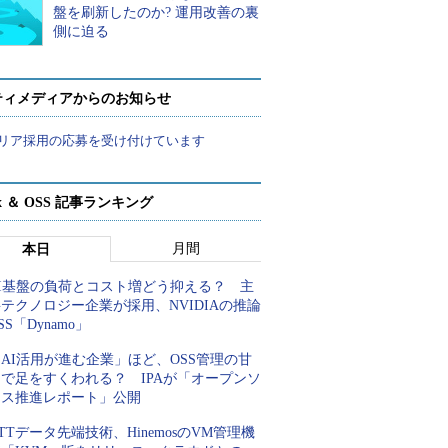
盤を刷新したのか? 運用改善の裏
側に迫る
ティメディアからのお知らせ
リア採用の応募を受け付けています
ux ＆ OSS 記事ランキング
月間
本日
AI基盤の負荷とコスト増どう抑える？ 主
テクノロジー企業が採用、NVIDIAの推論
SS「Dynamo」
AI活用が進む企業」ほど、OSS管理の甘
さで足をすくわれる？ IPAが「オープンソ
ース推進レポート」公開
TTデータ先端技術、HinemosのVM管理機