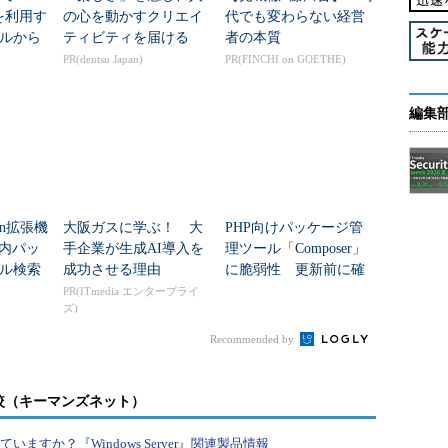
ッケージのダウンロード元などを指定するファイル）を編集する
リを利用す
の心を動かすクリエイ
代でも変わらない経営
ルを更新する
ルから
ティビティを届ける
者の本質
とめて更新する
PR(dentsu Japan)
PR(FINCHI on GOETHE)
伴って使用できなくなるパッケージを削除するなどの調整も行う
編集
目次に戻る
をまとめて更新する
hon拡張機
大阪ガスに学ぶ！ 大
PHP向けパッケージ管
pgrade パッケージ」のように指定します（
v内パッ
手企業が生成AI導入を
理ツール「Composer」
第139
ル検索
成功させる理由
に脆弱性 更新前に確
認したい3つのリスク
PR(ITmedia エンタープライ
ズ)
ように対象のパッケージを指定せずに実行すると、システム
Recommended by
を全て更新できます。root権限が必要なので
t upgrade
」のように実行するとよいでしょう。
較（キーマンズネット）
うな役割を備えたパッケージが衝突するといった理
すか？『Windows Server』関連製品情報
ます。この場合は既存のパッケージを優先します。