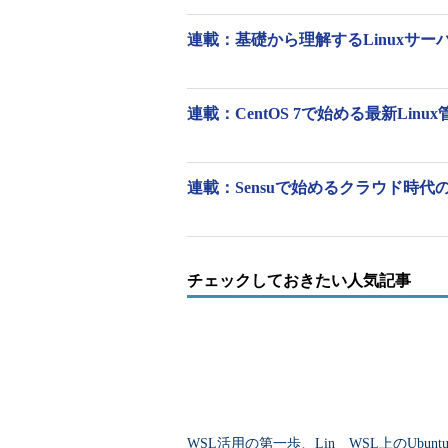
-c=設定ファ
--config-file=設定
使用する設定フ
連載：基礎から理解するLinuxサーバー［
イル
ファイル
-o=設定オプ
--option=設定オ
設定オプションを指定す
ション
プション
「=」は空白で
連載：CentOS 7で始める最新Linu
aptの主なコマンド（パッケ
連載：Sensuで始めるクラウド時代
コマンド
意味
list
パッケージ一覧を表示する
search キーワード
パッケージの説明文からキ
show
指定したパッケージの情報
チェックしておきたい人気記事
install
指定したパッケージをインス
remove
指定したパッケージを削除
aptの主なコマンド（設定と
コマンド
意味
WSL活用の第一歩、Lin
WSL上のUbunt