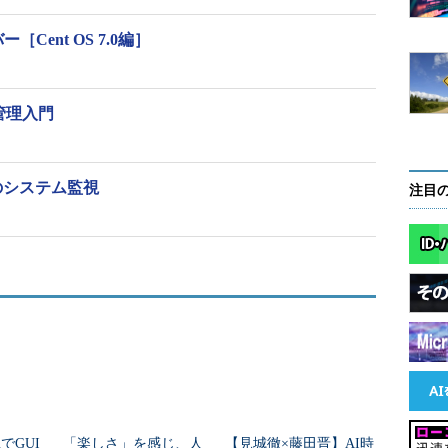
ァイルを指定する（デフォルトの設定ファイルの後に読み込まれる）
Cent OS 7.0編］
る（例：-o=Acquire::CDROM::Device="/dev/cdrom" -oの後の
も可。「-o」は複数使用可能）
x管理入門
ージの検索と操作）
のシステム監視
注目
ーワードを検索して該当するパッケージを表示する
を表示する（
第139回参照
）
トールする（第139回）
する
システムメンテナンス）
uでGUI
「楽しさ」を感じ、人
【見城徹×藤田晋】AI時