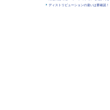
ディストリビューションの違いは要確認！『
「apt upgrade」ではなく「apt 
ジを削除した上で全体の更新を行いま
※1 apt-getコマンド
full-upgrade」は「
際は「apt」ではなく「do
「sudo apt upgrade」を
が表示されるので、Enterで更新を
してEnterを押してください ※2。
※2 確認メッセージで
うに表示されている場合
「Y/n」。このためE
なお、「apt list --upgrad
140回
）。