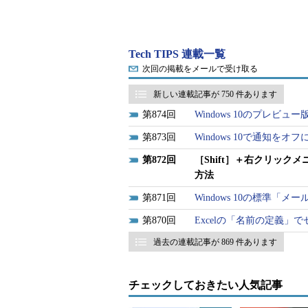
Tech TIPS 連載一覧
次回の掲載をメールで受け取る
新しい連載記事が 750 件あります
874
Windows 10のプレビ
873
Windows 10で通知をオ
872
［Shift］＋右クリッ
方法
Windows 10 Creators Updat
871
Windows 10の標準「
870
Excelの「名前の定義」
これは、［スタートメニュー］ボ
過去の連載記事が 869 件あります
メニューと同じ仕様変更だ。ただク
リックして［タスクバーの設定］を
「PowerShell」を「コマンド
チェックしておきたい人気記事
「コマンドプロンプト」に変更する方法は