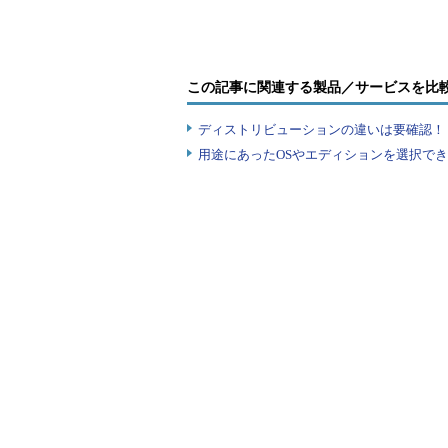
ザーアクセス制御（UAC）のダイ
トで認証しつつ起動を許可すること
この記事に関連する製品／サービスを比
［コマンドウィンドウをここで開
を編集する必要があるのだが、それ
ディストリビューションの違いは要確認！『
が必要になる。
用途にあったOSやエディションを選択できていま
項目
内
キー（フォルダで［Shift］＋右クリック）
HK
キー（ドライブで［Shift］＋右クリック）
HK
値の名前（変更前）
Hi
値の型（変更前）
R
値のデータ（変更前）
0x
値の名前（変更後）
Sh
値の型（変更後）
R
値のデータ（変更後）
0x
［コマンドウィンドウをここで開く］を復活さ