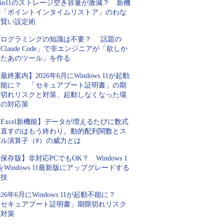
in11のストレージ空き容量が激減？ 新機
能「ポイントインタイムリストア」のわな
と賢い設定術
プログラミングの知識は不要？ 話題の
Claude Code」で非エンジニアが「欲しか
ったあのツール」を作る
最終案内】2026年6月にWindows 11が起動
不能に？ 「セキュアブート証明書」の期
限切れリスクと対策、起動しなくなった場
合の対応策
Excel新機能】データが増えるたびに数式
を直すのはもう終わり。動的配列関数とス
ピル演算子（#）の威力とは
保存版】非対応PCでもOK？ Windows 1
をWindows 11最新版にアップグレードする
裏技
026年6月にWindows 11が起動不能に？
「セキュアブート証明書」期限切れリスク
と対策