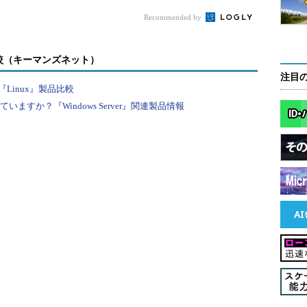
アログが表示されたら、必要に応じて管理者アカウン
Recommended by
。
較（キーマンズネット）
く］を復活させるためには、以下のレジストリキー
注目
にはレジストリキーの所有者を変更するなどの操作
Linux』製品比較
すか？『Windows Server』関連製品情報
容
EY_CLASSES_ROOTの\Directory\Background\shell\cmd
EY_CLASSES_ROOTの\Drive\shell\cmd
deBasedOnVelocityId
EG_DWORD
639bc8（16進数）
owBasedOnVelocityId
EG_DWORD
639bc8（16進数）
せるためのレジストリキー