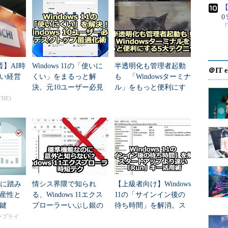
りにコマンドプロンプトを起動する
」参照のこと）。
【
しては、残念ながら設定画面で変更できる項目が見
に［コマンドウィンドウをここで開く］を復活させ
がある。以下、レジストリを操作して、コンテキス
晋】AI時
Windows 11の「使いに
半透明化も管理者起動
をここで開く］を復活させる方法を紹介する。
＠IT e
い経営
くい」をまるっと解
も 「Windowsターミナ
決。元10ユーザー必見
ル」をもっと便利にす
ンドウィンドウをここで開く］を復活させる
のデスクトップ最適化
る5大テクニック
THE)
術
うと、システムに重大な障害を及ぼし、最悪の場合、シス
こともあります。レジストリエディタの操作は慎重に行う
定を行ってください。何らかの障害が発生した場合でも、
集部では責任を負いかねます。ご了承ください。
入に踏み
情シス界隈で知られ
【上級者向け】Windows
産性と
る、Windows 11エクス
11の「サインイン後の
する。それにはクイックアクセスメニューの［ファ
鍵
プローラーいぶし銀の
待ち時間」を解消。ス
るか、あるいは［Windows］＋［R］キーを押して
時短テク
タートアップより速い
タープライ
グを開き、「regedit」と入力して実行する。ユー
「Run」キー活用術