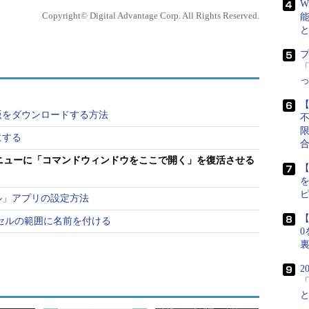
W
Copyright© Digital Advantage Corp. All Rights Reserved.
「
【
ュー版をダウンロードする方法
フにする
クメニューに「コマンドウィンドウをここで開く」を復活させる
【
eのエクスプローラでデフォルト状態のコンテキストメニューを開いたところ
メール」アプリの設定方法
【
でセルの範囲に名前を付ける
タンを右クリックして表示されるクイックアクセス
0
イックアクセスメニューの場合、タスクバーを右ク
選択、表示された［タスクバーの設定］画面で
2
プロンプト」に変更できた（クイックアクセスメニューで
、Tech TIPS「
Windows 10のクイックアクセス