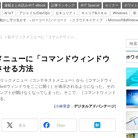
連載まとめ読み＠IT eBook
記事ランキング
＠IT Special
セミナー
ホワイト
AI IoT
アジャイル/DevOps
セキュリティ
キャリア&スキル
Windows
初
り動かし守り生かす
ローコード/ノーコード
クラウドネイティブ
Microsoft&Windo
Server & Storage
HTML5 + UX
ift］＋右クリックメニューに「コマンドウィン...
Smart & Social
Coding Edge
ックメニューに「コマンドウィンドウ
ホワ
Java Agile
させる方法
Database Expert
［Shift］＋右クリックメニュー（コンテキストメニュー）から［コマンドウィ
Linux ＆ OSS
Shellウィンドウをここに開く］が表示されるようになった。その
ンプトが開けなくなってしまった。そこで、［コマンドウィンド
Master of IP Networ
る。
Security & Trust
[
小林章彦
，
デジタルアドバンテージ
]
Test & Tools
Insider.NET
見る
Share
ブログ