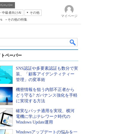
ペーパー
・中級者向けAI
その他
マイページ
ws
その他の特集
イトペーパー
SNS認証や多要素認証も数分で実
装、「顧客アイデンティティー
管理」の変革術
機密情報を狙う内部不正者から
k
どう守る? ガバナンス強化を手軽
に実現する方法
確実なパッチ適用を実現、横河
電機に学ぶテレワーク時代の
Windows Update運用
Windowsアップデートの悩みを一