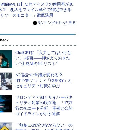
Windows 11】なぜディスクの使用率が10
0％？ 犯人をファイル単位で特定できる
「リソースモニター」徹底活用
»
ランキングをもっと見る
Book
ChatGPTに「入力してはいけな
い」5項目――押さえておきた
い“生成AIのNGリスト”
API設計の常識が変わる？
HTTP新メソッド「QUERY」と
セキュリティ対策を学ぶ
フロンティアAIとサイバーセキ
ュリティ対策の現在地 「17万
行のAIコード分析」事例と公的
ガイドラインが示す道筋
「無線LANがつながらない」の