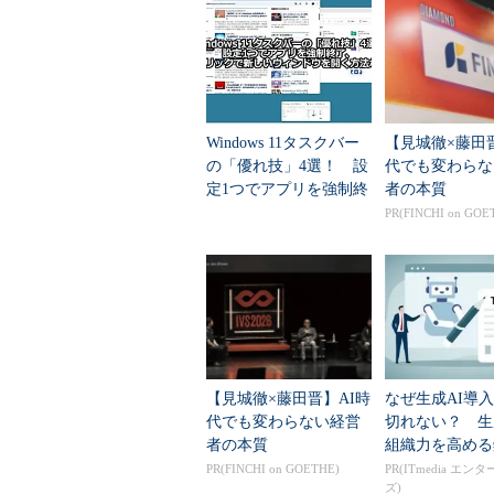
メニューで、PowerShellの代わ
しかしコンテキストメニューに対
当たらない。コンテキストメニュー
るには、レジストリを操作する必要
Windows 11タスクバー
【見城徹×藤田
トメニューに［コマンドウィンドウ
の「優れ技」4選！ 設
代でも変わらな
定1つでアプリを強制終
者の本質
レジストリを操作して［コマ
了、1クリックで新しい
PR(FINCHI on GOE
ウィンドウを開く方法
など
［注意］
レジストリに不正な値を書き込んでしま
テムの再インストールを余儀なくされる
とともに、あくまで御自分のリスクで設
本Windows Server Insider編
【見城徹×藤田晋】AI時
なぜ生成AI導
代でも変わらない経営
切れない？ 生
まずはレジストリエディタを起動
者の本質
組織力を高める
イル名を指定して実行］をクリックす
PR(FINCHI on GOETHE)
PR(ITmedia エン
「ファイル名を指定して実行」ダイアロ
ズ)