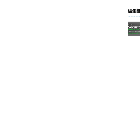
編集
キーはデフォルトでは編集できない
T（HKCR）を操作する代わりに、