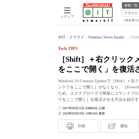
連載一覧
クラウド
メディア
AIを作
＠IT
クラウド
Windows Server Insider
［Sh
Tech TIPS
［Shift］＋右クリ
をここで開く」を復活
Windows 10 Creators Updateで
ンドウをここで開く］がなくなり、［Power
ため、エクスプローラで簡単にコマンドプロ
ウをここで開く］を復活させる方法を紹介す
2017年09月15日 05時00分 公開
2018年03月19日 11時16分 更新
印刷
通知