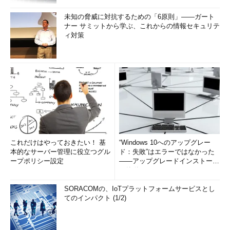
未知の脅威に対抗するための「6原則」――ガート
ナー サミットから学ぶ、これからの情報セキュリテ
ィ対策
これだけはやっておきたい！ 基
“Windows 10へのアップグレー
本的なサーバー管理に役立つグル
ド：失敗”はエラーではなかった
ープポリシー設定
――アップグレードインストール
の簡単まとめ (1/3...
SORACOMの、IoTプラットフォームサービスとし
てのインパクト (1/2)