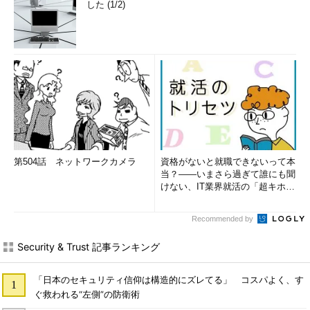
した (1/2)
第504話 ネットワークカメラ
資格がないと就職できないって本
当？――いまさら過ぎて誰にも聞
けない、IT業界就活の「超キホ
ン」 (1/3)
Recommended by
Security & Trust 記事ランキング
「日本のセキュリティ信仰は構造的にズレてる」 コスパよく、す
ぐ救われる“左側”の防衛術