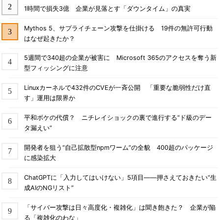
1時間で損失3億 企業が見落とす「ダウンタイム」の真実
Mythos 5、サプライチェーン攻撃を仕掛ける 19件の無許可行動
はなぜ起きたか？
5週間で340超の企業が被害に Microsoft 365のアクセスを奪う新
型フィッシングに注意
Linuxカーネルで432件のCVEが一斉公開 「重要な脆弱性だけ直
す」運用は限界か
平和ボケの代償？ ニチレイショックの裏で進行する“ド級のデー
タ漏えい”
開発者を狙う“自己拡散型npmワーム”の全貌 400超のパッケージ
に感染拡大
ChatGPTに「入力してはいけない」5項目――押さえておきたい“生
成AIのNGリスト”
「サイバー攻撃は日々高度化・複雑化」は聞き飽きた？ 企業が陥
る「複雑化のわな」