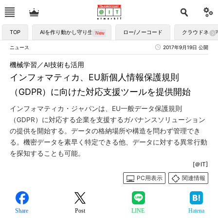
TOP
AIを作り動かし守り生かす
ロー/ノーコード
クラウドネイ
ニュース
2017年9月19日 公開
機械学習／AI技術も活用
インフォマティカ、EU新個人情報保護規則
（GDPR）に向けた対応支援ツールを提供開始
インフォマティカ・ジャパンは、EU一般データ保護規則
（GDPR）に対応する企業を支援するガバナンスソリューション
の提供を開始する。データの格納場所や構造を問わず管理でき
る。機密データを素早く特定できる他、データに対する異常行動
を探知することも可能。
[＠IT]
PC用表示
関連情報
Share
Post
LINE
Hatena