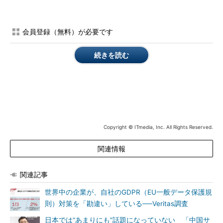
Informatica Data Governance ＆ Compliance for GDPRは、
同社の他のツールと同様に、クラウドかオンプレミスかといった
会員登録（無料）が必要です
データの格納場所や、構造化データか非構造化データかといった
データ構造を問わず、データを管理できる。また、そうしたデー
続きを読む
タの中から機密データを素早く特定し、保護できる。データに対
する異常行動を探知することも可能だ。
なお、包括的なGDPRプログラムの導入には、対象とするデー
タを発見し、評価、管理することが必要となる。インフォマティ
カでは、こうしたプロセスを支援する「Informatica
Secure@Source」などの製品も、Informatica Intelligent Data
Copyright © ITmedia, Inc. All Rights Reserved.
Platformの一部として提供している。
関連情報
関連記事
世界中の企業が、自社のGDPR（EU一般データ保護規
則）対策を「勘違い」している──Veritas調査
日本では“あまりにも”話題になっていない 「中国サ