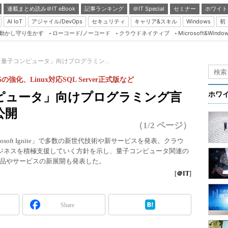
連載まとめ読み＠IT eBook
記事ランキング
＠IT Special
セミナー
ホワイト
AI IoT
アジャイル/DevOps
セキュリティ
キャリア&スキル
Windows
初
り動かし守り生かす
ローコード/ノーコード
クラウドネイティブ
Microsoft&Windo
Server & Storage
HTML5 + UX
ft、「量子コンピュータ」向けプログラミン...
Smart & Social
t 365の強化、Linux対応SQL Server正式版など
Coding Edge
子コンピュータ」向けプログラミング言
ホワ
Java Agile
公開
Database Expert
（1/2 ページ）
Linux ＆ OSS
rosoft Ignite」で多数の新世代技術や新サービスを発表。クラウ
ビジネスを積極支援していく方針を示し、量子コンピュータ関連の
Master of IP Networ
品やサービスの新展開も発表した。
Security & Trust
[
＠IT
]
Test & Tools
Insider.NET
Share
ブログ