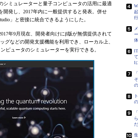
のシミュレーターと量子コンピュータの活用に最適
W
開発し、2017年内に一般提供すると発表。併せ
 Studio」と密接に統合できるようにした。
メ
17年9月現在、開発者向けにβ版が無償提供されて
ー
o上でデバッグなどの開発支援機能を利用でき、ローカル上、
、同量子コンピュータのシミュレーターを実行できる。
I
て
「
の