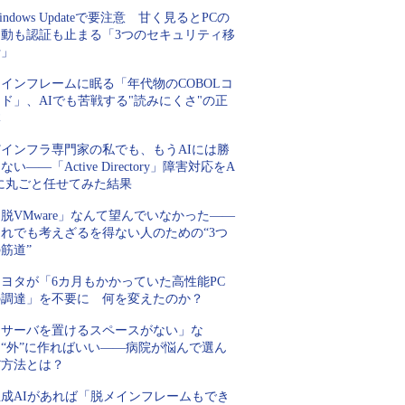
indows Updateで要注意 甘く見るとPCの
起動も認証も止まる「3つのセキュリティ移
行」
インフレームに眠る「年代物のCOBOLコ
ド」、AIでも苦戦する"読みにくさ"の正
体
Tインフラ専門家の私でも、もうAIには勝
ない――「Active Directory」障害対応をA
Iに丸ごと任せてみた結果
脱VMware」なんて望んでいなかった――
それでも考えざるを得ない人のための“3つ
筋道”
トヨタが「6カ月もかかっていた高性能PC
の調達」を不要に 何を変えたのか？
「サーバを置けるスペースがない」な
ら“外”に作ればいい――病院が悩んで選ん
だ方法とは？
生成AIがあれば「脱メインフレームもでき