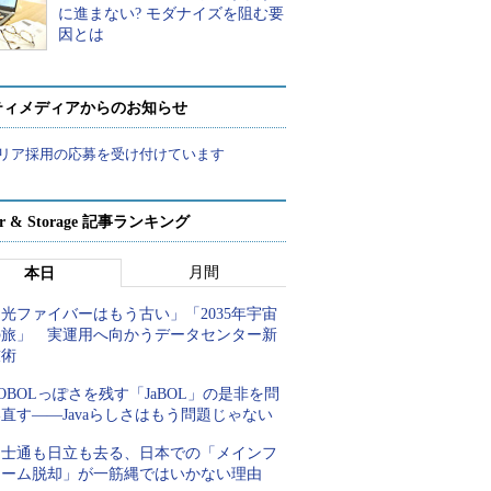
に進まない? モダナイズを阻む要
因とは
ティメディアからのお知らせ
リア採用の応募を受け付けています
ver & Storage 記事ランキング
月間
本日
光ファイバーはもう古い」「2035年宇宙
の旅」 実運用へ向かうデータセンター新
技術
OBOLっぽさを残す「JaBOL」の是非を問
直す――Javaらしさはもう問題じゃない
富士通も日立も去る、日本での「メインフ
レーム脱却」が一筋縄ではいかない理由