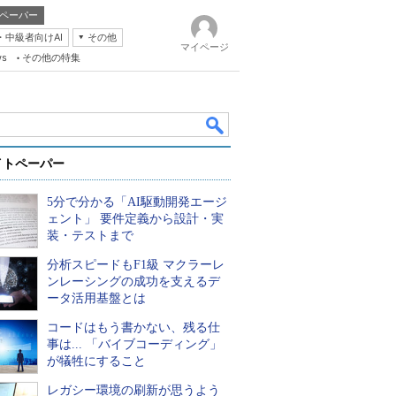
ペーパー
・中級者向けAI
その他
マイページ
ws
その他の特集
イトペーパー
5分で分かる「AI駆動開発エージ
ェント」 要件定義から設計・実
装・テストまで
分析スピードもF1級 マクラーレ
k
ンレーシングの成功を支えるデ
ータ活用基盤とは
コードはもう書かない、残る仕
事は... 「バイブコーディング」
が犠牲にすること
レガシー環境の刷新が思うよう