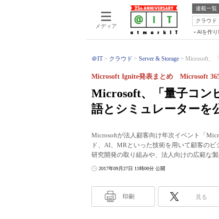
連載一覧
クラウド
メディア
AIを作
＠IT
クラウド
Server & Storage
Microso
Microsoft Ignite発表まとめ Microsof
Microsoft、「量
語とシミュレーターを
Microsoftが法人顧客向け年次イベント「Mic
ド、AI、MRといった技術を用いて顧客の
研究開発の取り組みや、法人向けの広範な製
2017年09月27日 11時00分 公開
印刷
見る