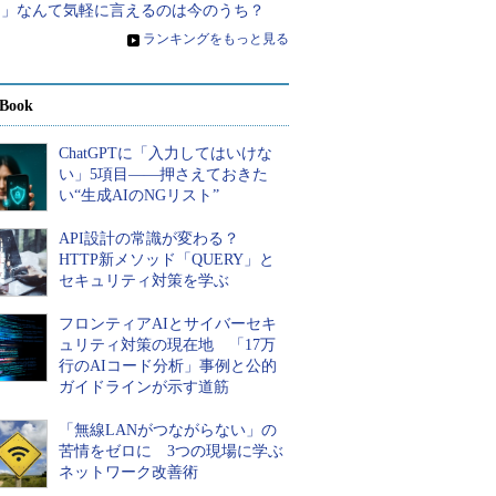
る」なんて気軽に言えるのは今のうち？
»
ランキングをもっと見る
Book
ChatGPTに「入力してはいけな
い」5項目――押さえておきた
い“生成AIのNGリスト”
API設計の常識が変わる？
HTTP新メソッド「QUERY」と
セキュリティ対策を学ぶ
フロンティアAIとサイバーセキ
ュリティ対策の現在地 「17万
行のAIコード分析」事例と公的
ガイドラインが示す道筋
「無線LANがつながらない」の
苦情をゼロに 3つの現場に学ぶ
ネットワーク改善術