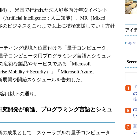
日（米国時間）、米国で行われた法人顧客向け年次イベント
Artificial Intelligence：人工知能）、MR（Mixed
、顧客のビジネスをこれまで以上に積極支援していく方針
アイ
キャ
ーティング環境と位置付ける「量子コンピュータ」
量子コンピュータ用プログラミング言語とシミュレ
Ser
範な製品やサービスである「Microsoft
ise Mobility + Security）」「Microsoft Azure」
ft AI」の新展開や開始スケジュールを告知した。
「
主な内容は以下の通り。
研究開発が前進、プログラミング言語とシミュ
C
い
たる投資の成果として、スケーラブルな量子コンピュータ