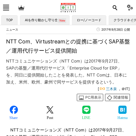
TOP
AIを作り動かし守り生かす
ロー/ノーコード
クラウドネイ
ニュース
2017年9月28日 公開
NTT Com、Virtustreamとの提携に基づくSAP基盤
／運用代行サービス提供開始
NTTコミュニケーションズ（NTT Com）は2017年9月27日、
SAPの基盤／運用代行サービス「Enterprise Cloud for ERP」
を、同日に提供開始したことを発表した。NTT Comは、日本に
加え、米州、欧州、豪州で同サービスを提供するという。
[
三木泉
，＠IT]
PC用表示
関連情報
Share
Post
LINE
Hatena
NTTコミュニケーションズ（NTT Com）は2017年9月27日、