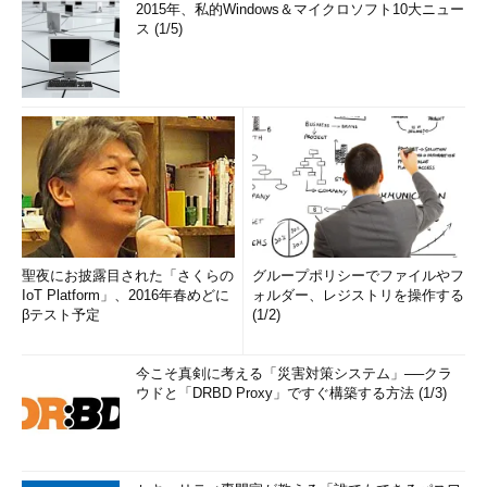
2015年、私的Windows＆マイクロソフト10大ニュー
ス (1/5)
聖夜にお披露目された「さくらの
グループポリシーでファイルやフ
IoT Platform」、2016年春めどに
ォルダー、レジストリを操作する
βテスト予定
(1/2)
今こそ真剣に考える「災害対策システム」──クラ
ウドと「DRBD Proxy」ですぐ構築する方法 (1/3)