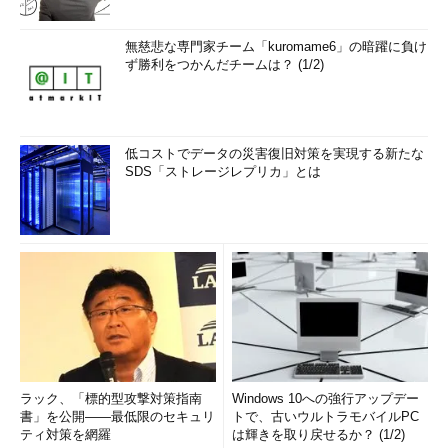
無慈悲な専門家チーム「kuromame6」の暗躍に負け
ず勝利をつかんだチームは？ (1/2)
低コストでデータの災害復旧対策を実現する新たな
SDS「ストレージレプリカ」とは
ラック、「標的型攻撃対策指南
Windows 10への強行アップデー
書」を公開――最低限のセキュリ
トで、古いウルトラモバイルPC
ティ対策を網羅
は輝きを取り戻せるか？ (1/2)