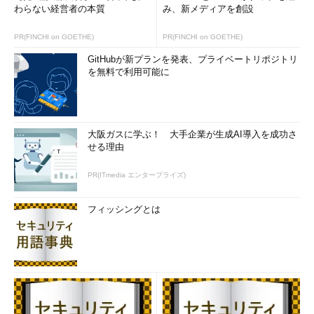
わらない経営者の本質
み、新メディアを創設
PR(FINCHI on GOETHE)
PR(FINCHI on GOETHE)
GitHubが新プランを発表、プライベートリポジトリ
を無料で利用可能に
大阪ガスに学ぶ！ 大手企業が生成AI導入を成功さ
せる理由
PR(ITmedia エンタープライズ)
フィッシングとは