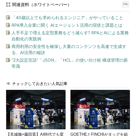
関連資料（ホワイトペーパー）
PR
「40歳以上でも求められるエンジニア」がやっていること
RPA導入企業に聞く AIエージェント活用の現状と課題とは
人手不足で増える定型業務をどう減らす? RPAとAIによる業務
自動化の実践例
商用利用の安全性を確保し大量のコンテンツを高速で生成す
る、AI活用の秘訣
“2大設定言語”「JSON」「HCL」の使い分け術 構成管理の新
常識
チェックしておきたい人気記事
【見城徹×藤田晋】AI時代でも変
GOETHEとFINCHIがタッグを組