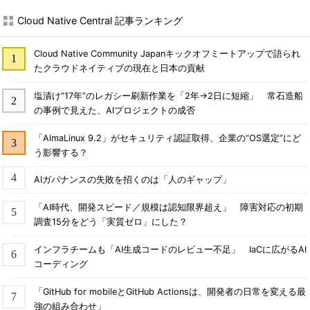
Cloud Native Central 記事ランキング
Cloud Native Community Japanキックオフミートアップで語られ
たクラウドネイティブの現在と日本の貢献
塩漬け“17年”のレガシー刷新作業を「2年→2日に短縮」 常石造船
の事例で見えた、AIプロジェクトの成否
「AlmaLinux 9.2」がセキュリティ認証取得、企業の“OS選定”にど
う影響する？
AIガバナンスの失敗を招くのは「人のギャップ」
「AI時代、開発スピード／規模は認知限界超え」 障害対応の初期
調査15分をどう「実質ゼロ」にした？
インフラチームも「AI生成コードのレビュー不足」 IaCに広がるAI
コーディング
「GitHub for mobileとGitHub Actionsは、開発者の日常を変える最
強の組み合わせ」