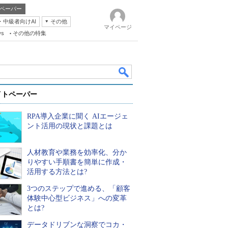
ペーパー
・中級者向けAI
その他
マイページ
ws
その他の特集
イトペーパー
RPA導入企業に聞く AIエージェ
ント活用の現状と課題とは
人材教育や業務を効率化、分か
k
りやすい手順書を簡単に作成・
活用する方法とは?
3つのステップで進める、「顧客
体験中心型ビジネス」への変革
とは?
データドリブンな洞察でコカ・