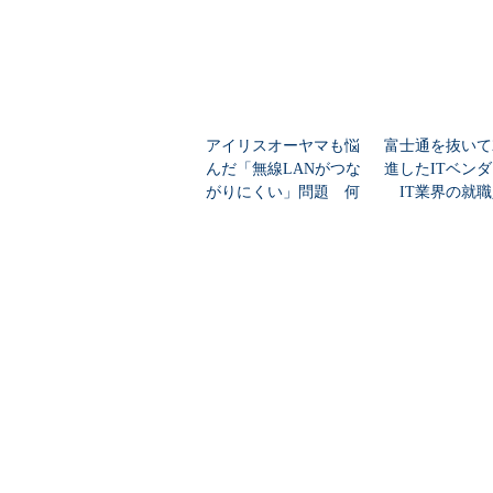
アイリスオーヤマも悩
富士通を抜いて
んだ「無線LANがつな
進したITベン
がりにくい」問題 何
IT業界の就職
を変えて解決した？
業トップ20