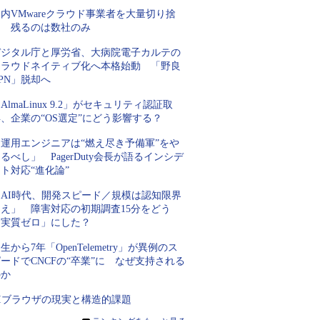
内VMwareクラウド事業者を大量切り捨
て 残るのは数社のみ
デジタル庁と厚労省、大病院電子カルテの
クラウドネイティブ化へ本格始動 「野良
PN」脱却へ
AlmaLinux 9.2」がセキュリティ認証取
、企業の“OS選定”にどう影響する？
「運用エンジニアは“燃え尽き予備軍”をや
るべし」 PagerDuty会長が語るインシデ
ト対応“進化論”
「AI時代、開発スピード／規模は認知限界
超え」 障害対応の初期調査15分をどう
「実質ゼロ」にした？
生から7年「OpenTelemetry」が異例のス
ードでCNCFの“卒業”に なぜ支持される
のか
AIブラウザの現実と構造的課題