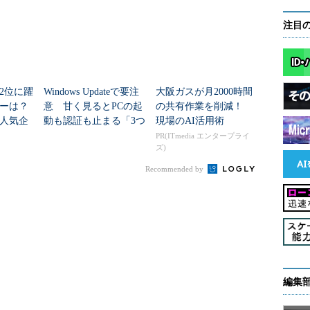
注目
2位に躍
Windows Updateで要注
大阪ガスが月2000時間
ダーは？
意 甘く見るとPCの起
の共有作業を削減！
人気企
動も認証も止まる「3つ
現場のAI活用術
のセキュリティ移行」
PR(ITmedia エンタープライ
ズ)
Recommended by
編集