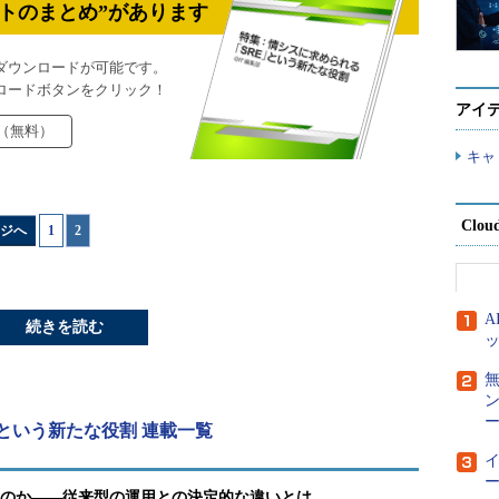
トのまとめ”があります
ダウンロードが可能です。
ロードボタンをクリック！
アイ
（無料）
キャ
Clou
ジへ
1
|
2
続きを読む
ー
という新たな役割 連載一覧
ー
るのか――従来型の運用との決定的な違いとは