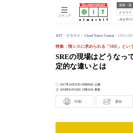
連載一覧
クラウド
メディア
AIを作
＠IT
クラウド
Cloud Native Central
SREの
特集：情シスに求められる「SRE」とい
SREの現場はどうなっ
定的な違いとは
2017年10月31日 05時00分 公開
2018年01月18日 15時50分 更新
印刷
通知