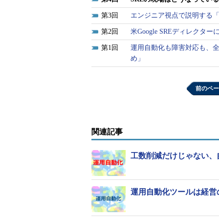
3
エンジニア視点で説明する「
2
米Google SREディレク
1
運用自動化も障害対応も、
め」
前のペー
関連記事
工数削減だけじゃない、
運用自動化ツールは経営