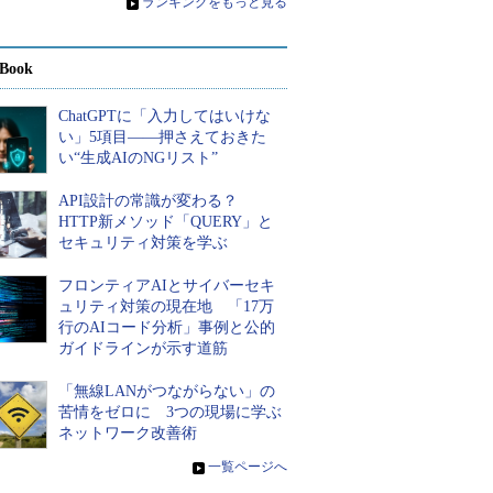
»
ランキングをもっと見る
Book
ChatGPTに「入力してはいけな
い」5項目――押さえておきた
い“生成AIのNGリスト”
API設計の常識が変わる？
HTTP新メソッド「QUERY」と
セキュリティ対策を学ぶ
フロンティアAIとサイバーセキ
ュリティ対策の現在地 「17万
行のAIコード分析」事例と公的
ガイドラインが示す道筋
「無線LANがつながらない」の
苦情をゼロに 3つの現場に学ぶ
ネットワーク改善術
»
一覧ページへ