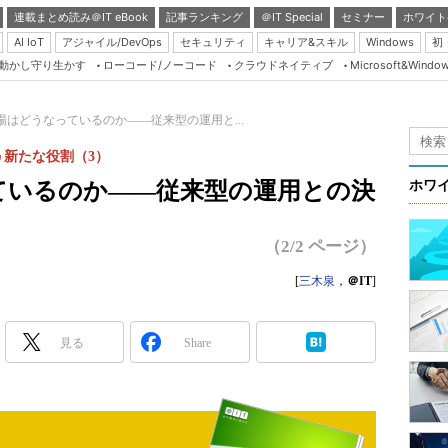
連載まとめ読み＠IT eBook
記事ランキング
＠IT Special
セミナー
ホワイト
AI IoT
アジャイル/DevOps
セキュリティ
キャリア&スキル
Windows
初
り動かし守り生かす
ローコード/ノーコード
クラウドネイティブ
Microsoft&Windo
Server & Storage
HTML5 + UX
現場はどうなっているのか――従来型の運用と...
Smart & Social
う新たな役割（3）
Coding Edge
ているのか――従来型の運用との決
ホワ
Java Agile
Database Expert
（2/2 ページ）
Linux ＆ OSS
[
三木泉
，
＠IT
]
Master of IP Networ
Security & Trust
見る
Share
Test & Tools
Insider.NET
ブログ