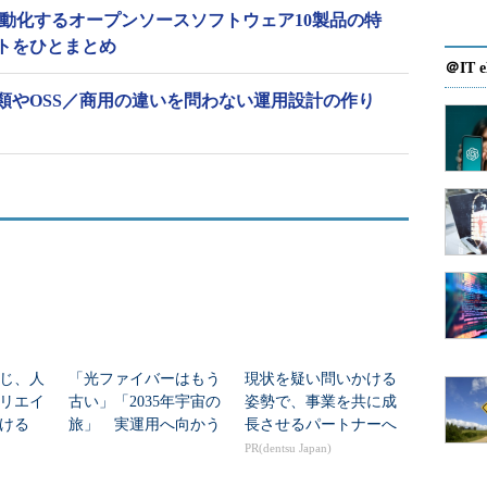
自動化するオープンソースソフトウェア10製品の特
トをひとまとめ
＠IT e
類やOSS／商用の違いを問わない運用設計の作り
じ、人
「光ファイバーはもう
現状を疑い問いかける
リエイ
古い」「2035年宇宙の
姿勢で、事業を共に成
ける
旅」 実運用へ向かう
長させるパートナーへ
データセンター新技術
PR(dentsu Japan)