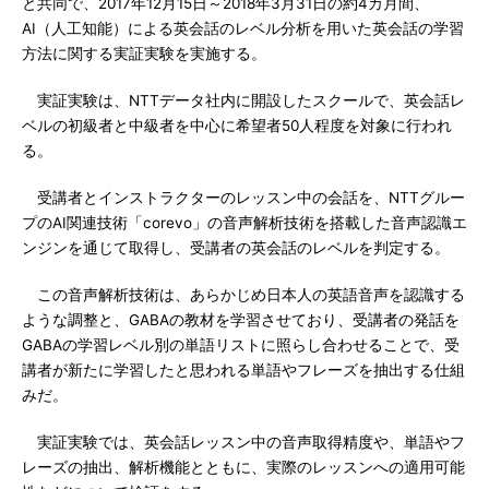
と共同で、2017年12月15日～2018年3月31日の約4カ月間、
AI（人工知能）による英会話のレベル分析を用いた英会話の学習
方法に関する実証実験を実施する。
実証実験は、NTTデータ社内に開設したスクールで、英会話レ
ベルの初級者と中級者を中心に希望者50人程度を対象に行われ
る。
受講者とインストラクターのレッスン中の会話を、NTTグルー
プのAI関連技術「corevo」の音声解析技術を搭載した音声認識エ
ンジンを通じて取得し、受講者の英会話のレベルを判定する。
この音声解析技術は、あらかじめ日本人の英語音声を認識する
ような調整と、GABAの教材を学習させており、受講者の発話を
GABAの学習レベル別の単語リストに照らし合わせることで、受
講者が新たに学習したと思われる単語やフレーズを抽出する仕組
みだ。
実証実験では、英会話レッスン中の音声取得精度や、単語やフ
レーズの抽出、解析機能とともに、実際のレッスンへの適用可能