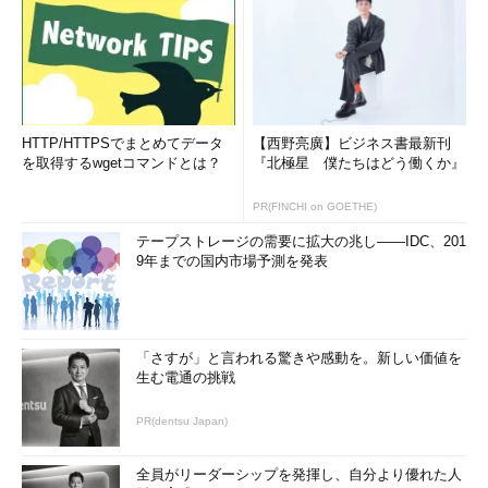
HTTP/HTTPSでまとめてデータ
【西野亮廣】ビジネス書最新刊
を取得するwgetコマンドとは？
『北極星 僕たちはどう働くか』
PR(FINCHI on GOETHE)
テープストレージの需要に拡大の兆し――IDC、201
9年までの国内市場予測を発表
「さすが」と言われる驚きや感動を。新しい価値を
生む電通の挑戦
PR(dentsu Japan)
全員がリーダーシップを発揮し、自分より優れた人