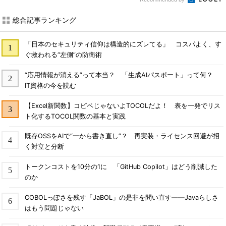
総合記事ランキング
「日本のセキュリティ信仰は構造的にズレてる」 コスパよく、す
ぐ救われる“左側”の防衛術
“応用情報が消える”って本当？ 「生成AIパスポート」って何？
IT資格の今を読む
【Excel新関数】コピペじゃないよTOCOLだよ！ 表を一発でリス
ト化するTOCOL関数の基本と実践
既存OSSをAIで“一から書き直し”？ 再実装・ライセンス回避が招
く対立と分断
トークンコストを10分の1に 「GitHub Copilot」はどう削減した
のか
COBOLっぽさを残す「JaBOL」の是非を問い直す――Javaらしさ
はもう問題じゃない