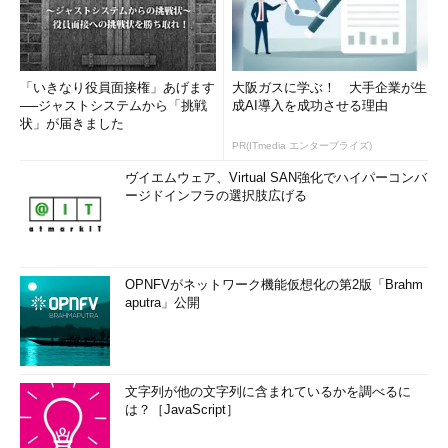
「いきなり役員面接権」あげます
大阪ガスに学ぶ！ 大手企業が生
──ジャストシステムから「挑戦
成AI導入を成功させる理由
状」が届きました
PR(ITmedia エンタープライズ)
ヴイエムウェア、Virtual SAN強化でハイパーコンバ
ージドインフラの選択肢広げる
OPNFVがネットワーク機能仮想化の第2版「Brahm
aputra」公開
文字列が他の文字列に含まれているかを調べるに
は？［JavaScript］