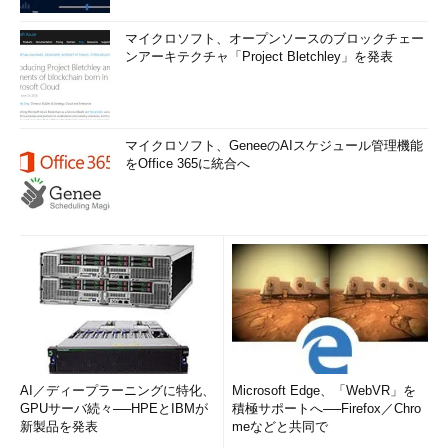
マイクロソフト、オープンソースのブロックチェー
ンアーキテクチャ「Project Bletchley」を発表
マイクロソフト、GeneeのAIスケジュール管理機能
をOffice 365に統合へ
AI／ディープラーニングに特化、
Microsoft Edge、「WebVR」を
GPUサーバ続々──HPEとIBMが
積極サポートへ──Firefox／Chro
新製品を発表
meなどと共同で