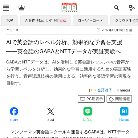
TOP
AIを作り動かし守り生かす
ロー/ノーコード
クラウドネイ
ニュース
2017年12月18日 公開
AIで英会話のレベル分析、効果的な学習を支援
――英会話のGABAとNTTデータが実証実験へ
GABAとNTTデータは、AIを活用して英会話レッスン中の音声か
ら学習レベルを分析し、効果的な学習に活用するための実証実験
を行う。音声認識技術の活用による、効率的な英語学習の実現を
目指す。
[
金澤雅子
，ITmedia]
PC用表示
関連情報
Share
Post
LINE
Hatena
マンツーマン英会話スクールを運営するGABAは、NTTデータ