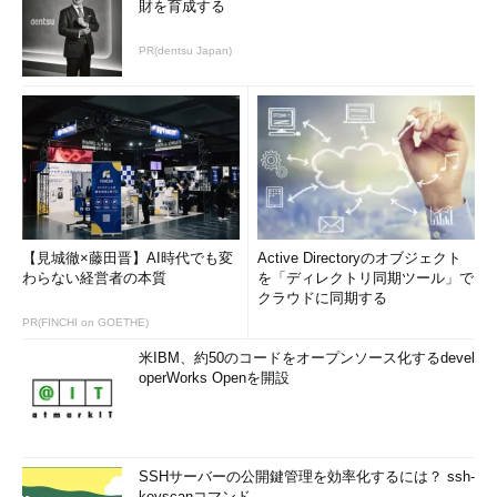
財を育成する
PR(dentsu Japan)
【見城徹×藤田晋】AI時代でも変
Active Directoryのオブジェクト
わらない経営者の本質
を「ディレクトリ同期ツール」で
クラウドに同期する
PR(FINCHI on GOETHE)
米IBM、約50のコードをオープンソース化するdevel
operWorks Openを開設
SSHサーバーの公開鍵管理を効率化するには？ ssh-
keyscanコマンド