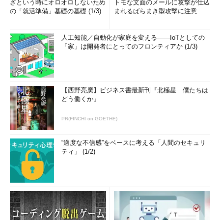
ざという時にオロオロしないため
トモな文面のメールに攻撃が仕込
の「就活準備」基礎の基礎 (1/3)
まれるばらまき型攻撃に注意
人工知能／自動化が家庭を変える――IoTとしての
「家」は開発者にとってのフロンティアか (1/3)
【西野亮廣】ビジネス書最新刊『北極星 僕たちは
どう働くか』
PR(FINCHI on GOETHE)
“適度な不信感”をベースに考える「人間のセキュリ
ティ」 (1/2)