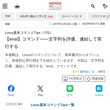
TOP
AIを作り動かし守り生かす
ロー/ノーコード
クラウドネイ
2025年6月17日 更新
連載
2017年12月22日 公開
Linux基本コマンドTips（170）
【eval】コマンド――文字列を評価、連結して実
行する
本連載は、Linuxのコマンドについて、基本書式からオプショ
ン、具体的な実行例までを紹介していきます。今回は、文字列を
評価、連結して実行する「eval」コマンドです。
[
西村めぐみ
，＠IT]
PC用表示
関連情報
Share
Post
LINE
Hatena
Linux基本コマンドTips一覧