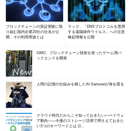
ブロックチェーンの実証実験に取
ラック、「DNSプロトコルを悪用
り組む国内企業20社の社名が公
する遠隔操作ウイルス」への注意
開、その利用用途とは
喚起情報を公開
GMO、ブロックチェーン技術を使ったゲーム用バ
ックエンドを開発
人間の記憶の仕組みを模したAI-Samuraiが海を渡る
クラウド時代だからこそ知っておきたいハードウェ
ア動向――今後のストレージ活用で押さえておきた
い3つのキーワードとは (1...