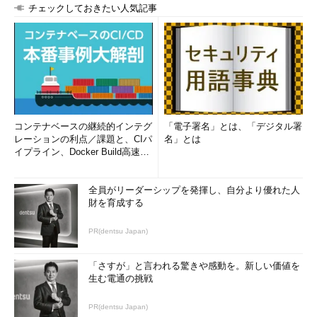
チェックしておきたい人気記事
画面2
は変数を評価した例です。「echo $PS1」（プロンプト
の表示形式を持つシェル変数PS1の表示）と「ps --forest」（プ
ロセスの階層表示）を実行しています ※4。
※4 psコマンドの結果から、現在のシ
ェルで文字列部分を実行していること
が分かる（
連載第169回
を参照）。
コンテナベースの継続的インテグ
「電子署名」とは、「デジタル署
レーションの利点／課題と、CIパ
名」とは
イプライン、Docker Build高速化
のコツ (1/2...
全員がリーダーシップを発揮し、自分より優れた人
財を育成する
画面2 変数を評価したところ
「;」で複数のコマンドを区切
っている
PR(dentsu Japan)
なお、evalの実行時点で$PS1の部分を展開しないようにする
「さすが」と言われる驚きや感動を。新しい価値を
ため、「echo '$PS1'」のようにシングルクオーテーションで変
生む電通の挑戦
数をくくるか、「echo \$PS1」のように「$」の直前にバックス
ラッシュを付けてエスケープする必要があります。
PR(dentsu Japan)