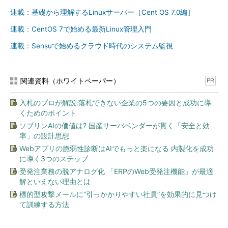
連載：基礎から理解するLinuxサーバー［Cent OS 7.0編］
（文字列をコマンドとしてシェルに実行させる）
連載：CentOS 7で始める最新Linux管理入門
eval `dircolors -b /etc/DIR_COLORS`
連載：Sensuで始めるクラウド時代のシステム監視
（「dircolors -b /etc/DIR_COLORS」の実行結果を現在のシェ
ルで実行する）（
画面1
）
関連資料（ホワイトペーパー）
PR
入札のプロが解説:落札できない企業の5つの要因と成功に導
くためのポイント
ソブリンAIの価値は? 国産サーバベンダーが貫く「安全と効
率」の設計思想
Webアプリの脆弱性診断はAIでもっと楽になる 内製化を成功
に導く3つのステップ
受発注業務の脱アナログ化 「ERPのWeb受発注機能」が最適
解といえない理由とは
標的型攻撃メールに“引っかかりやすい社員”を効果的に見つけ
画面1 dircolorsコマンドが出力した文字列をコマンドとし
て訓練する方法
て実行したところ
変数の内容をコマンドとして実行する