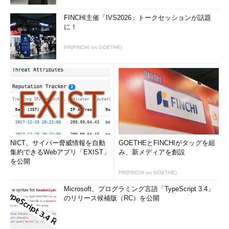
さらに「
eval $変数名
」で、変数の内容をコマンドとして実行
FINCHI主催「IVS2026」トークセッションが話題
できます（
画面3
）。
に！
PR(FINCHI on GOETHE)
コマンド実行例
eval $変数名
（変数の内容をコマンドとしてシェルに実行させる）
eval $SHELL --version
（「/bin/bash --version」を実行。/bin/bashは変数SHELLの
NICT、サイバー脅威情報を自動
GOETHEとFINCHIがタッグを組
内容）（
画面3
）
集約できるWebアプリ「EXIST」
み、新メディアを創設
を公開
PR(FINCHI on GOETHE)
Microsoft、プログラミング言語「TypeScript 3.4」
のリリース候補版（RC）を公開