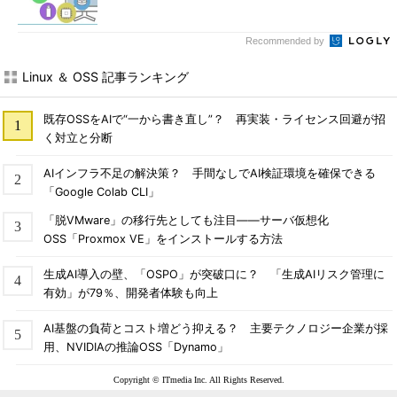
Recommended by
Linux ＆ OSS 記事ランキング
既存OSSをAIで“一から書き直し”？ 再実装・ライセンス回避が招
く対立と分断
AIインフラ不足の解決策？ 手間なしでAI検証環境を確保できる
「Google Colab CLI」
「脱VMware」の移行先としても注目――サーバ仮想化
OSS「Proxmox VE」をインストールする方法
生成AI導入の壁、「OSPO」が突破口に？ 「生成AIリスク管理に
有効」が79％、開発者体験も向上
AI基盤の負荷とコスト増どう抑える？ 主要テクノロジー企業が採
用、NVIDIAの推論OSS「Dynamo」
Copyright © ITmedia Inc. All Rights Reserved.