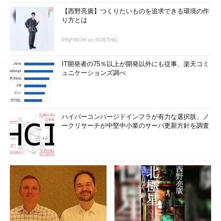
【西野亮廣】つくりたいものを追求できる環境の作
目次に戻る
り方とは
筆者紹介
PR(FINCHI on GOETHE)
西村 めぐみ（にしむら めぐみ）
IT開発者の75％以上が開発以外にも従事、楽天コミ
ュニケーションズ調べ
PC-9801NからのDOSユーザー。PC-486DX時代にDOS版UNIX-
like toolsを経てLinuxへ。1992年より生産管理のパッケージソ
フトウェアの開発およびサポート業務を担当。著書に『図解で
わかるLinux』『らぶらぶLinuxシリーズ』『Accessではじめる
ハイパーコンバージドインフラが有力な選択肢、ノ
ークリサーチが中堅中小業のサーバ更新方針を調査
データベース超入門［改訂2版］』『macOSコマンド入門』な
ど。2011年より、地方自治体の在宅就業支援事業にてPC基礎お
よびMicrosoft Office関連の教材作成およびeラーニング指導を
担当。