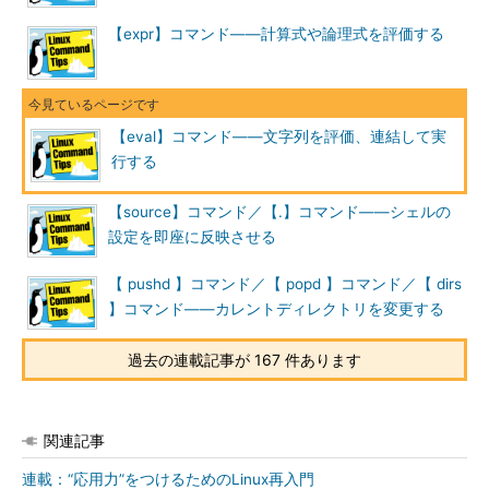
ンド）を出力します ※2。
【expr】コマンド――計算式や論理式を評価する
「eval `dircolors -b /etc/DIR_COLORS`」のように実行するこ
とで、（1）dircolorsコマンドが/etc/DIR_COLORSを読み出し
て、環境変数LS_COLORSを設定するための文字列を生成し、
【eval】コマンド――文字列を評価、連結して実
（2）その文字列をコマンドとして実行できます（
画面1
）※3。
行する
※2 LS_COLORSはlsコマンドで表示す
【source】コマンド／【.】コマンド――シェルの
る色を設定する環境変数。詳しくは
連
設定を即座に反映させる
載第27回
を参照。
※3 dircolorsの-bオプションはbash用
【 pushd 】コマンド／【 popd 】コマンド／【 dirs
という意味。Ubuntuで
】コマンド――カレントディレクトリを変更する
は、/etc/DIR_COLORSが存在せず、
デフォルトでは環境変数LS_COLORS
過去の連載記事が 167 件あります
に設定が保存されている。
コマンド実行例
関連記事
連載：“応用力”をつけるためのLinux再入門
eval 文字列