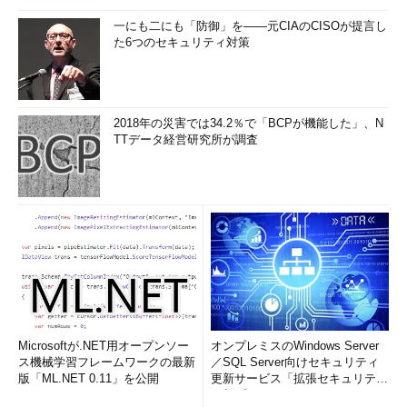
画面3 変数$SHELLの内容をコマンドとして実行したとこ
ろ
一にも二にも「防御」を――元CIAのCISOが提言し
た6つのセキュリティ対策
入れ子になった変数の内容を展開する
「
eval '$'$変数名
」で、「変数の内容」を変数名として参照で
きます。シングルクオーテーションの位置に注意してください。
2018年の災害では34.2％で「BCPが機能した」、N
TTデータ経営研究所が調査
例えば変数ver1に文字列seagullをセットし、変数targetに文字
列ver1をセットしたとしましょう。
「eval echo '$'$target」で「echo $ver1」を実行できます
（
画面4
）。また、「eval ls '$'$target」では「ls seagull」を実
行します。
Microsoftが.NET用オープンソー
オンプレミスのWindows Server
ス機械学習フレームワークの最新
／SQL Server向けセキュリティ
版「ML.NET 0.11」を公開
更新サービス「拡張セキュリティ
画面4 入れ子になった変数を展開して実行したところ
更新プログ...