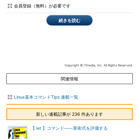
会員登録（無料）が必要です
目次に戻る
続きを読む
コマンド文字列を生成して実行する
「
eval 文字列
」で文字列をコマンドとして実行します。
「
eval 文字列1 文字列2 ……
」のように文字列を複数指定した場
合、スペースをはさんで連結後、シェルに実行させます。
Copyright © ITmedia, Inc. All Rights Reserved.
例えば「eval echo hello」であれば、現在のシェルで「echo
hello」を実行します。複数のコマンドを続けて実行したい場合は
関連情報
「;」で区切ります。
evalコマンドが威力を発揮する場面は2つあります。1つは
Linux基本コマンドTips 連載一覧
ある
コマンドが出力した文字列自体をコマンドとして実行する
こと、
もう1つは
（入れ子になった）変数を評価すること
です。
新しい連載記事が 236 件あります
あるコマンドが出力した文字列をコマンドとして実行する例を
【 let 】コマンド――算術式を評価する
紹介します。例えば「dircolors」コマンドは、設定ファイルを読
み込んで、環境変数LS_COLORSを設定するための文字列（コマ