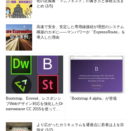
化の定義書「マニフェスト」の書き方と基礎文法ま
とめ (1/5)
高速で安全、安定した専用線接続が理想のシステム
構築のカギに――マンパワーが「ExpressRoute」を
導入した理由
Bootstrap、Emmet、レスポンシ
「Bootstrap 4 alpha」が登場
ブWebデザイン対応を強化したDr
eamweaver CC 2015を使って
み...
より広がったカリキュラムを通過点に若者は上を目
指す (1/2)