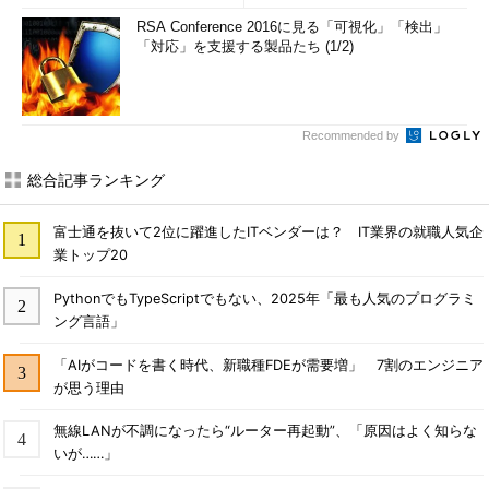
RSA Conference 2016に見る「可視化」「検出」
「対応」を支援する製品たち (1/2)
Recommended by
総合記事ランキング
富士通を抜いて2位に躍進したITベンダーは？ IT業界の就職人気企
業トップ20
PythonでもTypeScriptでもない、2025年「最も人気のプログラミ
ング言語」
「AIがコードを書く時代、新職種FDEが需要増」 7割のエンジニア
が思う理由
無線LANが不調になったら“ルーター再起動”、「原因はよく知らな
いが……」