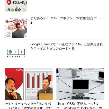
まだあるぞ！ グループポリシーの“鉄板”設定パート
2
Google Chromeで「不正なファイル」と誤判定され
たファイルをダウンロードする
セキュリティベンダー2社のリポ
Linux／OSSに不慣れでも大丈
ートに見る「攻撃の高度化」のい
夫！ WindowsでDockerを扱う際