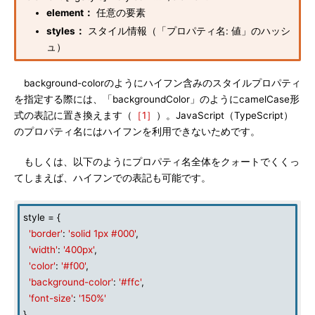
element：
任意の要素
styles：
スタイル情報（「プロパティ名: 値」のハッシ
ュ）
background-colorのようにハイフン含みのスタイルプロパティ
を指定する際には、「backgroundColor」のようにcamelCase形
式の表記に置き換えます（
［1］
）。JavaScript（TypeScript）
のプロパティ名にはハイフンを利用できないためです。
もしくは、以下のようにプロパティ名全体をクォートでくくっ
てしまえば、ハイフンでの表記も可能です。
style = {
'border'
:
'solid 1px #000'
,
'width'
:
'400px'
,
'color'
:
'#f00'
,
'background-color'
:
'#ffc'
,
'font-size'
:
'150%'
}