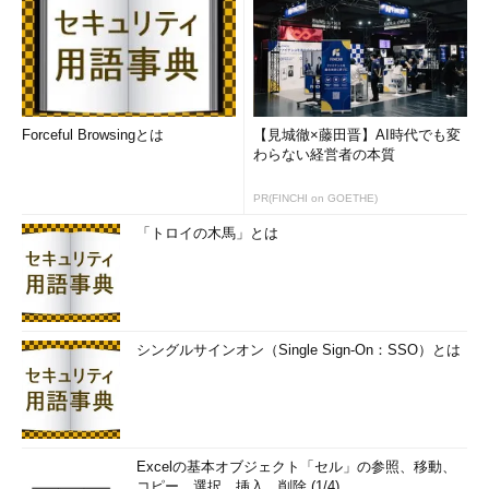
Forceful Browsingとは
【見城徹×藤田晋】AI時代でも変
わらない経営者の本質
PR(FINCHI on GOETHE)
「トロイの木馬」とは
シングルサインオン（Single Sign-On：SSO）とは
Excelの基本オブジェクト「セル」の参照、移動、
コピー、選択、挿入、削除 (1/4)