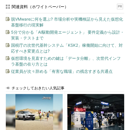
関連資料（ホワイトペーパー）
PR
脱VMwareに何を選ぶ? 市場分析や実機検証から見えた仮想化
基盤移行の現実解
5分で分かる「AI駆動開発エージェント」 要件定義から設計・
実装・テストまで
国税庁の次世代基幹システム「KSK2」稼働開始に向けて、対
応すべき変更点とは?
仮想環境を見直すための鍵は「データ分離」、次世代インフ
ラ基盤の在り方とは
従業員が次々辞める「有害な職場」の残念すぎる共通点
チェックしておきたい人気記事