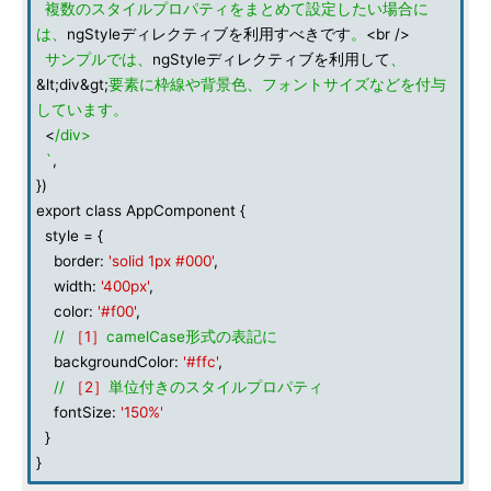
複数のスタイルプロパティをまとめて設定したい場合に
は、
ngStyleディレクティブを利用すべきです
。
<br />
サンプルでは、
ngStyleディレクティブを利用して
、
&lt;div&gt;
要素に枠線や背景色、フォントサイズなどを付与
しています。
<
/div>
`
,
})
export class AppComponent {
style = {
border:
'solid 1px #000'
,
width:
'400px'
,
color:
'#f00'
,
//
［1］
camelCase形式の表記に
backgroundColor:
'#ffc'
,
//
［2］
単位付きのスタイルプロパティ
fontSize:
'150%'
}
}