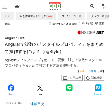
TOP
AIを作り動かし守り生かす
ロー/ノーコード
クラウドネイ
2018年7月18日 更新
連載
2017年12月25日 公開
Angular TIPS
Angularで複数の「スタイルプロパティ」をまとめ
て操作するには？（ngStyle）
ngStyleディレクティブを使って、要素に対して複数のスタイル
プロパティをまとめて設定する方法を説明する。
[
山田祥寛
，著]
PC用表示
関連情報
Share
Post
LINE
Hatena
連載目次