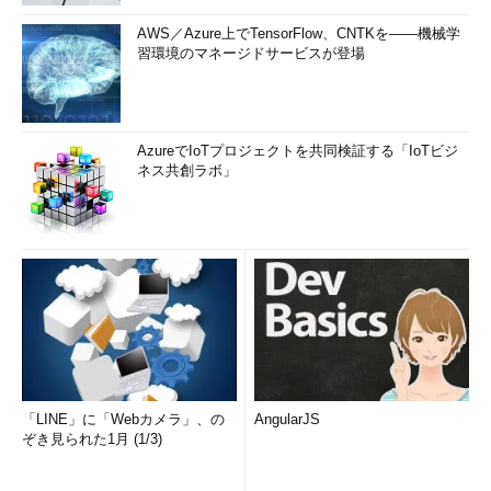
AWS／Azure上でTensorFlow、CNTKを――機械学
習環境のマネージドサービスが登場
AzureでIoTプロジェクトを共同検証する「IoTビジ
ネス共創ラボ」
「LINE」に「Webカメラ」、の
AngularJS
ぞき見られた1月 (1/3)