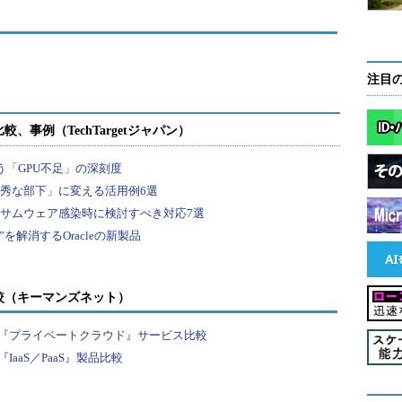
ンドアロンのテストネットワークおよび新しいコン
存コンソーシアムネットワークへの新メンバー追加
。コンソーシアムの1メンバーが冗長性の確保やディ
注目
クチェーンのフットプリントを複数リージョンにデ
Ethereumに関する最小限の知識を基に、マルチメン
mネットワークを迅速かつ簡単にデプロイ、構成できるよ
デプロイにより、Azureの全世界のコンピュータ、
のサービスを使って、ネットワークフットプリント
較（キーマンズネット）
プリントは、アプリケーションやユーザーがトラン
『プライベートクラウド』サービス比較
きる一連の負荷分散されたトランザクションノー
aaS／PaaS』製品比較
一連のマイニングノード、テナント間接続のための
。