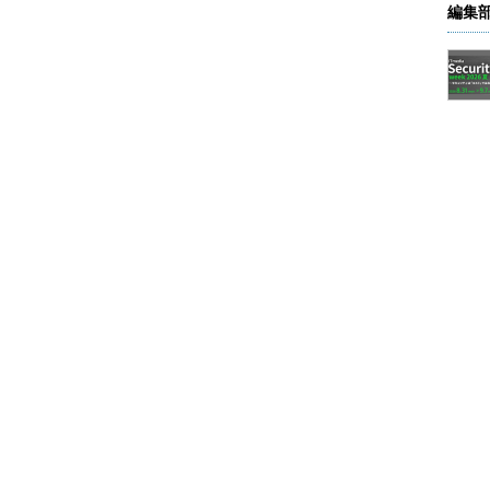
編集
ジョンへのデプロイを行っているマルチメンバーネ
いる。それぞれの黒枠は、コンソーシアム内の1メン
スグループを表している。