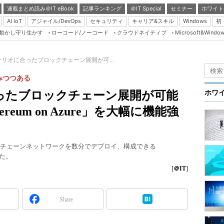
連載まとめ読み＠IT eBook
記事ランキング
＠IT Special
セミナー
ホワイト
AI IoT
アジャイル/DevOps
セキュリティ
キャリア&スキル
Windows
初
り動かし守り生かす
ローコード/ノーコード
クラウドネイティブ
Microsoft&Windo
Server & Storage
HTML5 + UX
リオに合ったブロックチェーン展開が可...
Smart & Social
みつつある
Coding Edge
ったブロックチェーン展開が可能
ホワ
Java Agile
hereum on Azure」を大幅に機能強
Database Expert
Linux ＆ OSS
のブロックチェーンネットワークを数分でデプロイ、構成できる
Master of IP Networ
した。
Security & Trust
[
＠IT
]
Test & Tools
Share
Insider.NET
ブログ