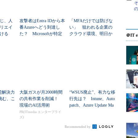
、ブロックチェーンネットワークでのカスタマイズ
の
のデプロイをサポートした。「マイナー」およびト
じ、人
攻撃者はEntra IDから本
「MFAだけでは防げな
PU、メモリ、ディスク容量のモニタリングとカスタ
リエイ
番Azureへどう到達し
い」 狙われる企業の
。
ける
た？ Microsoftが特定
クラウド環境、明日か
＠IT e
した全手口
らできる対策は？
題解決力
大阪ガスが月2000時間
“WSUS廃止”、有力な移
挑む、こ
の共有作業を削減！
行先は？ Intune、Auto
現場のAI活用術
patch、Azure Update Ma
nagerの違いを整...
PR(ITmedia エンタープライ
ズ)
Recommended by