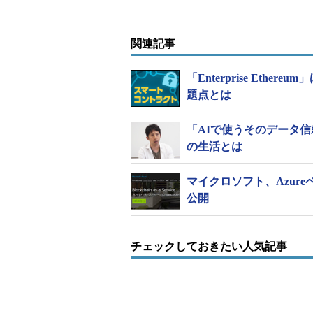
するために、クロスリージョンの「Azu
と「Azure管理ディスク」を取り入
関連記事
ノードがダウンすると、Azure VM
クに参加させる。アクティブノードは時
「Enterprise Eth
確なブートノードリストを維持し、
題点とは
る。
「AIで使うそのデータ
デプロイの簡素化
の生活とは
自社のシナリオに沿った適切なネ
マイクロソフト、Azur
Microsoftは、さまざまなEthe
公開
ザーがデプロイオプションを順を追
ユーザーのシナリオにとって重要な
チェックしておきたい人気記事
モニタリングとオペレーション
Microsoftは、ネットワークの
グ、分析に対するニーズを重視して