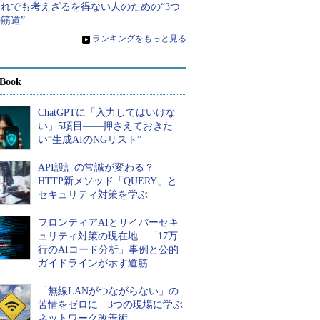
それでも考えざるを得ない人のための“3つ
筋道”
»
ランキングをもっと見る
Book
ChatGPTに「入力してはいけな
い」5項目――押さえておきた
い“生成AIのNGリスト”
API設計の常識が変わる？
HTTP新メソッド「QUERY」と
セキュリティ対策を学ぶ
フロンティアAIとサイバーセキ
ュリティ対策の現在地 「17万
行のAIコード分析」事例と公的
ガイドラインが示す道筋
「無線LANがつながらない」の
苦情をゼロに 3つの現場に学ぶ
ネットワーク改善術