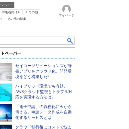
ペーパー
・中級者向けAI
その他
マイページ
ws
その他の特集
イトペーパー
セイコーソリューションズが辞
書アプリをクラウド化、開発環
境をどう構築した?
ハイブリッド環境でも有効、
k
AWSクラウド監視とトラブル対
応を実現する方法は?
「電子申請」の義務化に今から
備える、申請データ作成を自動
化するサービスとは
クラウド移行後にコストで悩ま