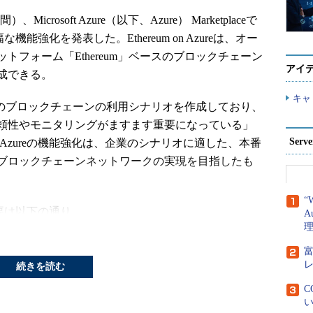
、Microsoft Azure（以下、Azure） Marketplaceで
大幅な機能強化を発表した。Ethereum on Azureは、オー
フォーム「Ethereum」ベースのブロックチェーン
アイ
成できる。
キャ
境でのブロックチェーンの利用シナリオを作成しており、
頼性やモニタリングがますます重要になっている」
Ser
on Azureの機能強化は、企業のシナリオに適した、本番
ブロックチェーンネットワークの実現を目指したも
“
の概要は以下の通り。
A
プレゼンスの高可用性
続きを読む
「ノード」がコンセンサスプロセスにおいて存在す
C
実現する上で重要だ。Microsoftは高可用性を確保
い