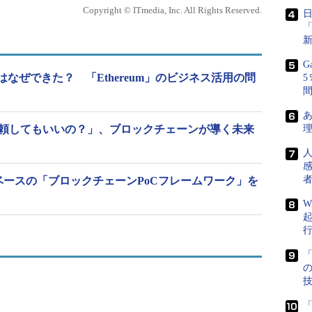
re仮想マシンスケールセット（Azure VMSS）」
Copyright © ITmedia, Inc. All Rights Reserved.
れた。
SSが自動的にノードを復元し、Ethereumネットワー
G
間とともに変わるかもしれないが、Microsoftが正
ereum」はなぜできた？ 「Ethereum」のビジネス活用の問
他のメンバーがネットワークに参加できるようにす
あ
信頼してもいいの？」、ブロックチェーンが導く未来
ットワークトポロジーを選択するのは難しい。
者
eベースの「ブロックチェーンPoCフレームワーク」を
reumネットワークのトポロジーを1つの手順に集約し、ユー
W
って選択できるようにした。また、その過程では、
情報しかユーザーの目に触れないようにした。
「
サポート
健全性とブロックチェーンの指標のモニタリング、ロギン
「
いる。そのためブロックチェーンインフラのテレメ