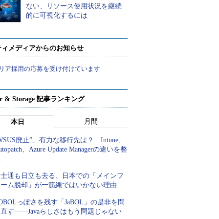
ない、リソース使用状況を継続
的に可視化するには
ティメディアからのお知らせ
リア採用の応募を受け付けています
ver & Storage 記事ランキング
月間
本日
WSUS廃止”、有力な移行先は？ Intune、
utopatch、Azure Update Managerの違いを整
理
富士通も日立も去る、日本での「メインフ
レーム脱却」が一筋縄ではいかない理由
OBOLっぽさを残す「JaBOL」の是非を問
直す――Javaらしさはもう問題じゃない