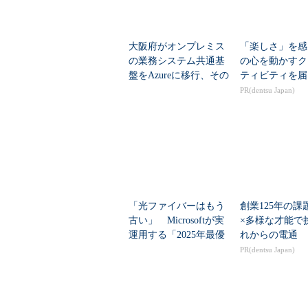
トリーモニタリングを行えるように
可能なモニタリングダッシュボード
大阪府がオンプレミス
「楽しさ」を感
ランザクションノードを対象に、C
の業務システム共通基
の心を動かすク
ムアラートを作成することができる
盤をAzureに移行、その
ティビティを届
狙いは
PR(dentsu Japan)
「光ファイバーはもう
創業125年の課
古い」 Microsoftが実
×多様な才能で
運用する「2025年最優
れからの電通
秀発明」のデータセン
PR(dentsu Japan)
ター網技術
EthereumノードのOMSモニタリング