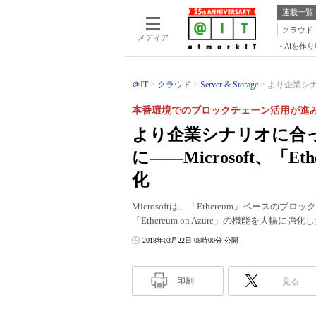
連載一覧
クラウド
メディア
AIを作
＠IT
クラウド
Server & Storage
より企業シナ
本番環境でのブロックチェーン活用が進
より企業シナリオに合
に――Microsoft、「Et
化
Microsoftは、「Ethereum」ベース
「Ethereum on Azure」の機能を大幅に強化
2018年03月22日 08時00分 公開
印刷
見る