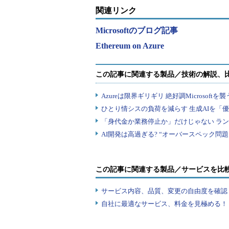
新しいテンプレートにより、スタ
関連リンク
ソーシアムネットワークの作成、既
Microsoftのブログ記事
に必要なインフラをデプロイできる
Ethereum on Azure
ザスタリカバリーを目的に、ブロッ
プロイ可能だ。
こうしたテンプレートは、Azureや
バーのコンソーシアム型Ethereu
うに設計されている。
各メンバーは数回のユーザー入力と
ネットワーキング、ストレージなど
をプロビジョニングできる。
この記事に関連する製品／サービスを比
各メンバーのネットワークフット
サービス内容、品質、変更の自由度を確認
ザクションを提出するために使用で
自社に最適なサービス、料金を見極める！『I
ド、コンセンサスを管理するための
VPNゲートウェイなどで構成される