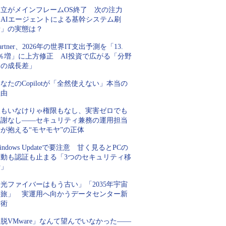
日立がメインフレームOS終了 次の注力
「AIエージェントによる基幹システム刷
新」の実態は？
artner、2026年の世界IT支出予測を「13.
5％増」に上方修正 AI投資で広がる「分野
間の成長差」
なたのCopilotが「全然使えない」本当の
理由
人もいなけりゃ権限もなし、実害ゼロでも
感謝なし――セキュリティ兼務の運用担当
が抱える“モヤモヤ”の正体
indows Updateで要注意 甘く見るとPCの
起動も認証も止まる「3つのセキュリティ移
行」
光ファイバーはもう古い」「2035年宇宙
の旅」 実運用へ向かうデータセンター新
技術
脱VMware」なんて望んでいなかった――