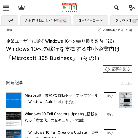
TOP
AIを作り動かし守り生かす
ロー/ノーコード
クラウドネイ
連載
2018年6月25日 公開
企業ユーザーに贈るWindows 10への乗り換え案内（26）
Windows 10への移行を支援する中小企業向け
「Microsoft 365 Business」（その1）
記事を見る
関連記事
4 Articles
Microsoft、業務PC自動セットアップツール
読む
「Windows AutoPilot」を提供
Windows 10 Fall Creators Updateに搭載さ
読む
れる「次世代」のセキュリティ機能
「Windows 10 Fall Creators Update」に搭
読む