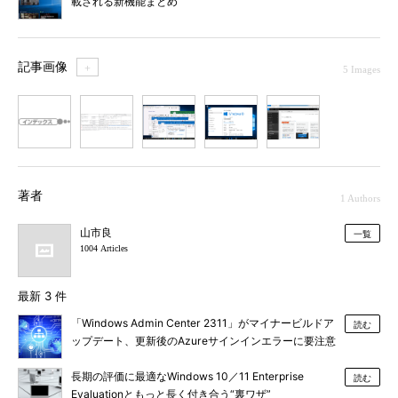
載される新機能まとめ
記事画像
＋
5 Images
1
2
3
4
5
著者
1 Authors
山市良
一覧
1004 Articles
最新 3 件
「Windows Admin Center 2311」がマイナービルドア
読む
ップデート、更新後のAzureサインインエラーに要注意
長期の評価に最適なWindows 10／11 Enterprise
読む
Evaluationともっと長く付き合う“裏ワザ”