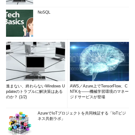
NoSQL
進まない、終わらないWindows U
AWS／Azure上でTensorFlow、C
pdateのトラブルに解決策はある
NTKを――機械学習環境のマネー
のか？ (1/2)
ジドサービスが登場
AzureでIoTプロジェクトを共同検証する「IoTビジ
ネス共創ラボ」