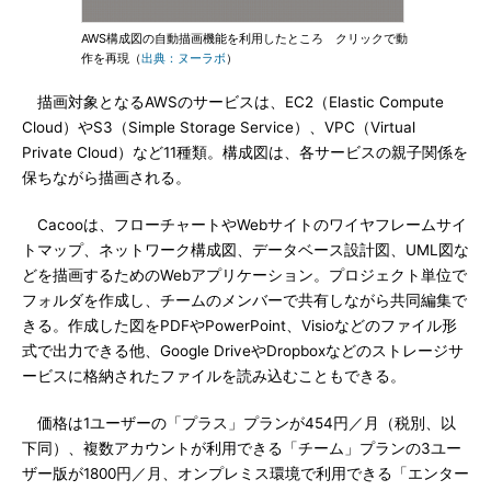
AWS構成図の自動描画機能を利用したところ クリックで動
作を再現（
出典：ヌーラボ
）
描画対象となるAWSのサービスは、EC2（Elastic Compute
Cloud）やS3（Simple Storage Service）、VPC（Virtual
Private Cloud）など11種類。構成図は、各サービスの親子関係を
保ちながら描画される。
Cacooは、フローチャートやWebサイトのワイヤフレームサイ
トマップ、ネットワーク構成図、データベース設計図、UML図な
どを描画するためのWebアプリケーション。プロジェクト単位で
フォルダを作成し、チームのメンバーで共有しながら共同編集で
きる。作成した図をPDFやPowerPoint、Visioなどのファイル形
式で出力できる他、Google DriveやDropboxなどのストレージサ
ービスに格納されたファイルを読み込むこともできる。
価格は1ユーザーの「プラス」プランが454円／月（税別、以
下同）、複数アカウントが利用できる「チーム」プランの3ユー
ザー版が1800円／月、オンプレミス環境で利用できる「エンター