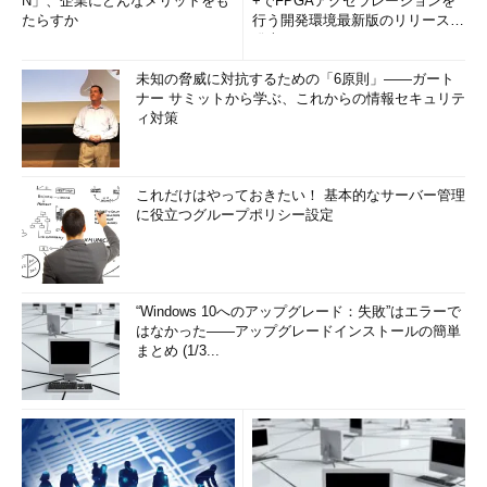
N」、企業にどんなメリットをも
+でFPGAアクセラレーションを
たらすか
行う開発環境最新版のリリースを
発表
未知の脅威に対抗するための「6原則」――ガート
ナー サミットから学ぶ、これからの情報セキュリテ
ィ対策
これだけはやっておきたい！ 基本的なサーバー管理
に役立つグループポリシー設定
“Windows 10へのアップグレード：失敗”はエラーで
はなかった――アップグレードインストールの簡単
まとめ (1/3...