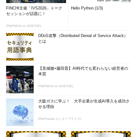
FINCHI主催「IVS2026」トーク
Hello Python (1/3)
セッションが話題に！
PR(FINCHI on GOETHE)
DDoS攻撃（Distributed Denial of Service Attack）
とは
【見城徹×藤田晋】AI時代でも変わらない経営者の
本質
PR(FINCHI on GOETHE)
大阪ガスに学ぶ！ 大手企業が生成AI導入を成功さ
せる理由
PR(ITmedia エンタープライズ)