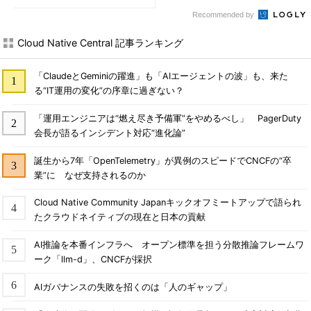
Recommended by
Cloud Native Central 記事ランキング
「ClaudeとGeminiの躍進」も「AIエージェントの波」も、来た
る“IT運用の変化”の序章に過ぎない？
「運用エンジニアは“燃え尽き予備軍”をやめるべし」 PagerDuty
会長が語るインシデント対応“進化論”
誕生から7年「OpenTelemetry」が異例のスピードでCNCFの“卒
業”に なぜ支持されるのか
Cloud Native Community Japanキックオフミートアップで語られ
たクラウドネイティブの現在と日本の貢献
AI推論を本番インフラへ オープン標準を担う分散推論フレームワ
ーク「llm-d」、CNCFが採択
AIガバナンスの失敗を招くのは「人のギャップ」