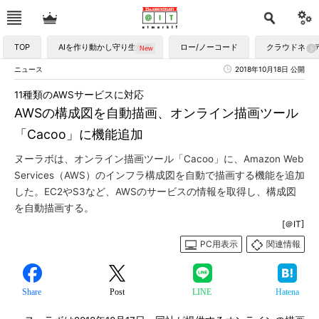
TOP
AIを作り動かし守り生かす
ロー/ノーコード
クラウドネイ
ニュース
2018年10月18日 公開
11種類のAWSサービスに対応
AWSの構成図を自動描画、オンライン描画ツール
「Cacoo」に機能追加
ヌーラボは、オンライン描画ツール「Cacoo」に、Amazon Web
Services（AWS）のインフラ構成図を自動で描画する機能を追加
した。EC2やS3など、AWSのサービスの情報を取得し、構成図
を自動描画する。
[＠IT]
PC用表示
関連情報
Share
Post
LINE
Hatena