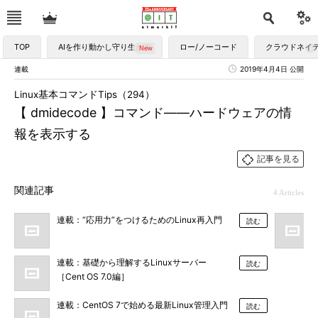
TOP
AIを作り動かし守り生かす
ロー/ノーコード
クラウドネイ
連載
2019年4月4日 公開
Linux基本コマンドTips（294）
【 dmidecode 】コマンド――ハードウェアの情
報を表示する
記事を見る
関連記事
4 Articles
連載：“応用力”をつけるためのLinux再入門
読む
連載：基礎から理解するLinuxサーバー
読む
［Cent OS 7.0編］
連載：CentOS 7で始める最新Linux管理入門
読む