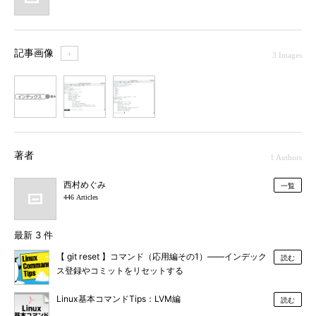
記事画像
＋
3 Images
1
2
3
著者
1 Authors
西村めぐみ
一覧
446 Articles
最新 3 件
【 git reset 】コマンド（応用編その1）――インデック
読む
ス登録やコミットをリセットする
Linux基本コマンドTips：LVM編
読む