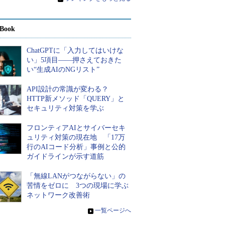
Book
ChatGPTに「入力してはいけな
い」5項目――押さえておきた
い“生成AIのNGリスト”
API設計の常識が変わる？
HTTP新メソッド「QUERY」と
セキュリティ対策を学ぶ
フロンティアAIとサイバーセキ
ュリティ対策の現在地 「17万
行のAIコード分析」事例と公的
ガイドラインが示す道筋
「無線LANがつながらない」の
苦情をゼロに 3つの現場に学ぶ
ネットワーク改善術
»
一覧ページへ