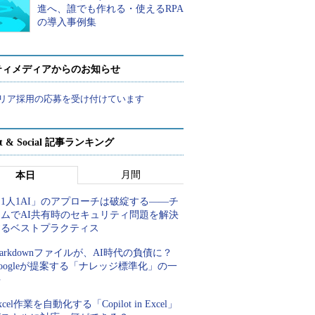
進へ、誰でも作れる・使えるRPA
の導入事例集
ティメディアからのお知らせ
リア採用の応募を受け付けています
rt & Social 記事ランキング
月間
本日
1人1AI」のアプローチは破綻する――チ
ームでAI共有時のセキュリティ問題を解決
するベストプラクティス
arkdownファイルが、AI時代の負債に？
oogleが提案する「ナレッジ標準化」の一
手
xcel作業を自動化する「Copilot in Excel」