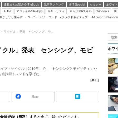
連載まとめ読み＠IT eBook
記事ランキング
＠IT Special
セミナー
ホワイト
AI IoT
アジャイル/DevOps
セキュリティ
キャリア&スキル
Windows
初
り動かし守り生かす
ローコード/ノーコード
クラウドネイティブ
Microsoft&Windo
Server & Storage
HTML5 + UX
プ・サイクル」発表 センシング、モ...
Smart & Social
Coding Edge
サイクル」発表 センシング、モビ
ホワ
Java Agile
Database Expert
イプ・サイクル：2019年」で、「センシングとモビリティ」や
Linux ＆ OSS
の先進技術トレンドを挙げた。
Master of IP Networ
[
＠IT
]
Security & Trust
Share
Test & Tools
Insider.NET
ブログ
会員登録（無料）
すると全てご覧いただけます。