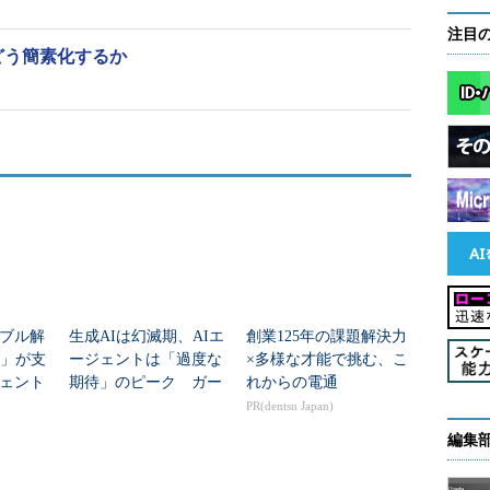
注目
どう簡素化するか
ブル解
生成AIは幻滅期、AIエ
創業125年の課題解決力
長」が支
ージェントは「過度な
×多様な才能で挑む、こ
ェント
期待」のピーク ガー
れからの電通
トナー「未来志向型イ
PR(dentsu Japan)
ンフラテクノロジーの
編集
ハイプ・サイクル...