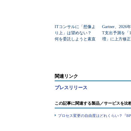
ITコンサルに「想像よ
Gartner、202
り上」は望めない？
T支出予測を「13
何を委託しようと素直
増」に上方修正
には喜べない訳
資で広がる「分
成長差」
関連リンク
プレスリリース
この記事に関連する製品／サービスを比
プロセス変更の自由度はどれくらい？『B