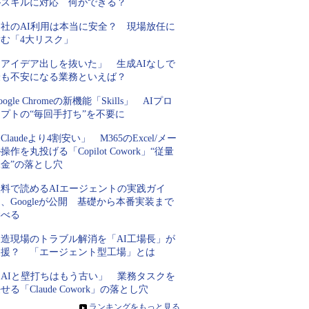
がスキルに対応 何ができる？
自社のAI利用は本当に安全？ 現場放任に
潜む「4大リスク」
「アイデア出しを抜いた」 生成AIなしで
最も不安になる業務といえば？
oogle Chromeの新機能「Skills」 AIプロ
プトの“毎回手打ち”を不要に
Claudeより4割安い」 M365のExcel/メー
操作を丸投げる「Copilot Cowork」“従量
金”の落とし穴
無料で読めるAIエージェントの実践ガイ
、Googleが公開 基礎から本番実装まで
学べる
製造現場のトラブル解消を「AI工場長」が
支援？ 「エージェント型工場」とは
「AIと壁打ちはもう古い」 業務タスクを
せる「Claude Cowork」の落とし穴
»
ランキングをもっと見る