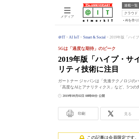
連載一覧
クラウド
メディア
AIを作
＠IT
AI IoT
Smart & Social
2019年版「ハイ
5Gは「過度な期待」のピーク
2019年版「ハイプ・
リティ技術に注目
ガートナー ジャパンは「先進テクノロジのハ
「高度なAIとアナリティクス」など、5つ
2019年09月02日 08時00分 公開
印刷
見る
この記事は会員限定です。