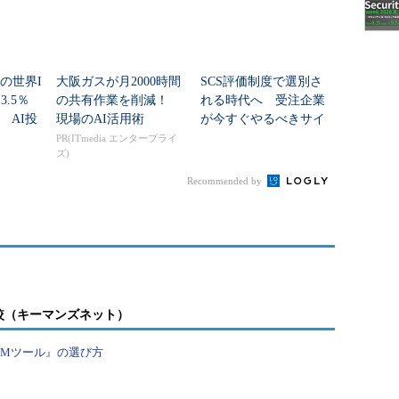
6年の世界I
大阪ガスが月2000時間
SCS評価制度で選別さ
.5％
の共有作業を削減！
れる時代へ 受注企業
 AI投
現場のAI活用術
が今すぐやるべきサイ
野間の
バー対策
PR(ITmedia エンタープライ
ズ)
Recommended by
較（キーマンズネット）
PMツール』の選び方