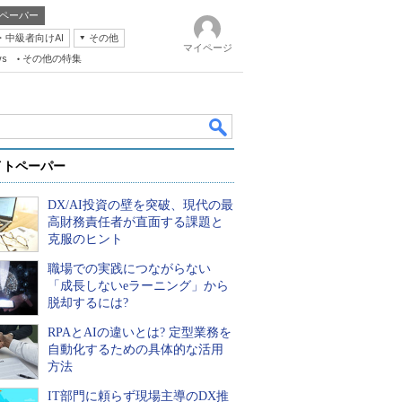
ペーパー
・中級者向けAI
その他
マイページ
ws
その他の特集
イトペーパー
DX/AI投資の壁を突破、現代の最
高財務責任者が直面する課題と
克服のヒント
職場での実践につながらない
k
「成長しないeラーニング」から
脱却するには?
RPAとAIの違いとは? 定型業務を
自動化するための具体的な活用
方法
IT部門に頼らず現場主導のDX推