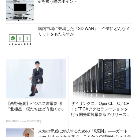
erを扱う際のポイント
国内市場に登場した「SD-WAN」、企業にどんなメ
リットをもたらすか
【西野亮廣】ビジネス書最新刊
ザイリンクス、OpenCL、C／C+
『北極星 僕たちはどう働くか』
+でFPGAアクセラレーションを
行う開発環境最新版のリリースを
発表
PR(FINCHI on GOETHE)
未知の脅威に対抗するための「6原則」――ガート
ナー サミットから学ぶ、これからの情報セキュリテ