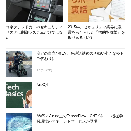
コネクテッドカーのセキュリティ
2015年、セキュリティ業界に激
リスクは制御システムだけではな
震をもたらした「標的型攻撃」を
い
振り返る (1/2)
安定の自立4輪EV。免許返納後の移動や小さな軽ト
ラ代わりに
PR(BLAZE)
NoSQL
AWS／Azure上でTensorFlow、CNTKを――機械学
習環境のマネージドサービスが登場