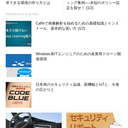
求できる環境の作り方とは
ィング事例──未知のポリシー設
定を探せ！ (1/2)
PR(FINCHI on GOETHE)
Caffeで画像解析を始めるための基礎知識とインス
トール、基本的な使い方 (1/2)
Windows系ITエンジニアのための産業用ドローン開
発環境
日本発のセキュリティ会議、新機軸とIoTと、今後
の広がりと