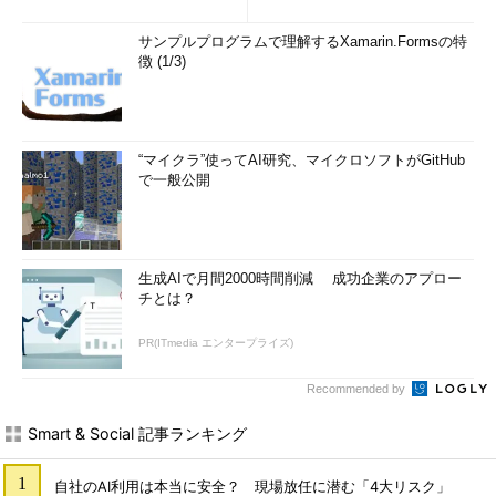
(1/2)
サンプルプログラムで理解するXamarin.Formsの特
徴 (1/3)
“マイクラ”使ってAI研究、マイクロソフトがGitHub
で一般公開
生成AIで月間2000時間削減 成功企業のアプロー
チとは？
PR(ITmedia エンタープライズ)
Recommended by
Smart & Social 記事ランキング
自社のAI利用は本当に安全？ 現場放任に潜む「4大リスク」