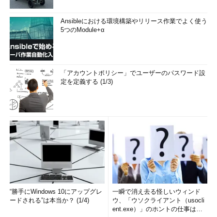
Ansibleにおける環境構築やリリース作業でよく使う
5つのModule+α
「アカウントポリシー」でユーザーのパスワード設
定を定義する (1/3)
“勝手にWindows 10にアップグレ
一瞬で消え去る怪しいウィンド
ードされる”は本当か？ (1/4)
ウ、「ウソクライアント（usocli
ent.exe）」のホントの仕事は？