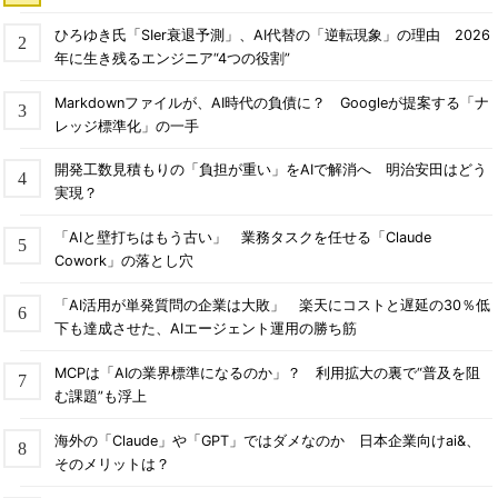
ひろゆき氏「SIer衰退予測」、AI代替の「逆転現象」の理由 2026
年に生き残るエンジニア“4つの役割”
Markdownファイルが、AI時代の負債に？ Googleが提案する「ナ
レッジ標準化」の一手
開発工数見積もりの「負担が重い」をAIで解消へ 明治安田はどう
実現？
「AIと壁打ちはもう古い」 業務タスクを任せる「Claude
Cowork」の落とし穴
「AI活用が単発質問の企業は大敗」 楽天にコストと遅延の30％低
下も達成させた、AIエージェント運用の勝ち筋
MCPは「AIの業界標準になるのか」？ 利用拡大の裏で“普及を阻
む課題”も浮上
海外の「Claude」や「GPT」ではダメなのか 日本企業向けai&、
そのメリットは？