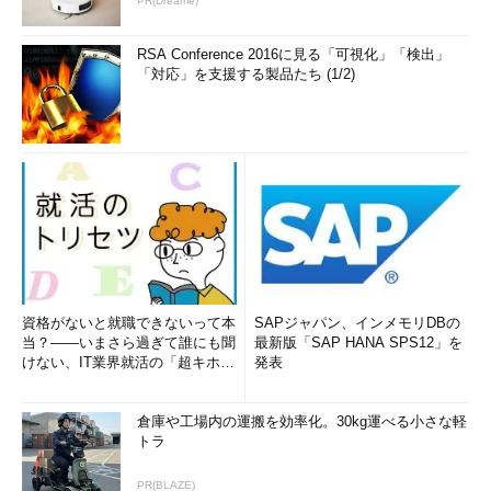
PR(Dreame)
RSA Conference 2016に見る「可視化」「検出」
「対応」を支援する製品たち (1/2)
資格がないと就職できないって本
SAPジャパン、インメモリDBの
当？――いまさら過ぎて誰にも聞
最新版「SAP HANA SPS12」を
けない、IT業界就活の「超キホ
発表
ン」 (1/3)
倉庫や工場内の運搬を効率化。30kg運べる小さな軽
トラ
PR(BLAZE)