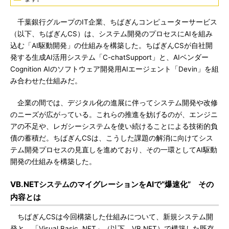
千葉銀行グループのIT企業、ちばぎんコンピューターサービス
（以下、ちばぎんCS）は、システム開発のプロセスにAIを組み
込む「AI駆動開発」の仕組みを構築した。ちばぎんCSが自社開
発する生成AI活用システム「C-chatSupport」と、AIベンダー
Cognition AIのソフトウェア開発用AIエージェント「Devin」を組
み合わせた仕組みだ。
企業の間では、デジタル化の進展に伴ってシステム開発や改修
のニーズが広がっている。これらの推進を妨げるのが、エンジニ
アの不足や、レガシーシステムを使い続けることによる技術的負
債の蓄積だ。ちばぎんCSは、こうした課題の解消に向けてシス
テム開発プロセスの見直しを進めており、その一環としてAI駆動
開発の仕組みを構築した。
VB.NETシステムのマイグレーションをAIで“爆速化” その
内容とは
ちばぎんCSは今回構築した仕組みについて、新規システム開
発と、「Visual Basic .NET」（以下、VB.NET）で構築した既存