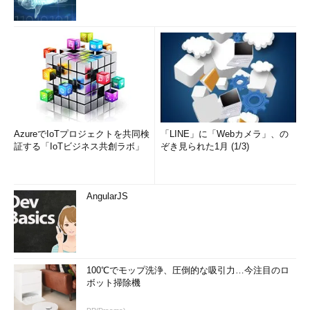
AzureでIoTプロジェクトを共同検
「LINE」に「Webカメラ」、の
証する「IoTビジネス共創ラボ」
ぞき見られた1月 (1/3)
AngularJS
100℃でモップ洗浄、圧倒的な吸引力…今注目のロ
ボット掃除機