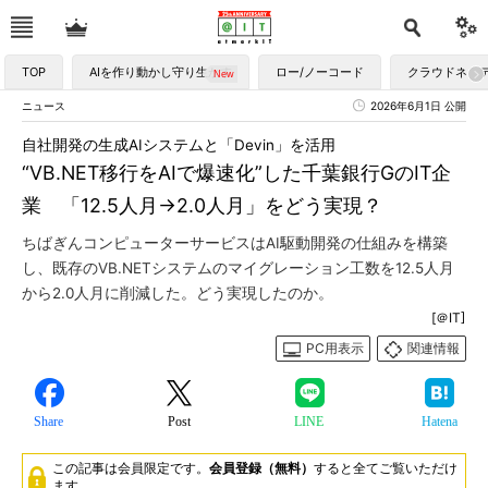
TOP
AIを作り動かし守り生かす
ロー/ノーコード
クラウドネイ
ニュース
2026年6月1日 公開
自社開発の生成AIシステムと「Devin」を活用
“VB.NET移行をAIで爆速化”した千葉銀行GのIT企
業 「12.5人月→2.0人月」をどう実現？
ちばぎんコンピューターサービスはAI駆動開発の仕組みを構築
し、既存のVB.NETシステムのマイグレーション工数を12.5人月
から2.0人月に削減した。どう実現したのか。
[＠IT]
PC用表示
関連情報
Share
Post
LINE
Hatena
この記事は会員限定です。
会員登録（無料）
すると全てご覧いただけ
ます。