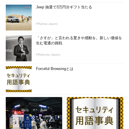
Jeep 抽選で3万円分ギフト当たる
PR(Jeep Japan)
「さすが」と言われる驚きや感動を。新しい価値を
生む電通の挑戦
PR(dentsu Japan)
Forceful Browsingとは