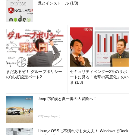
識とインストール (1/3)
まだあるぞ！ グループポリシー
セキュリティベンダー2社のリポ
の“鉄板”設定パート2
ートに見る「攻撃の高度化」のい
ま (1/3)
Jeepで家族と夏一番の大冒険へ！
PR(Jeep Japan)
Linux／OSSに不慣れでも大丈夫！ WindowsでDock