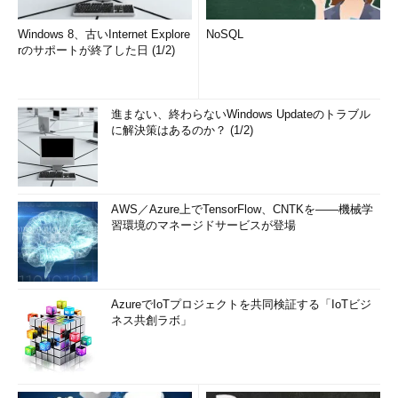
Windows 8、古いInternet Explore
NoSQL
rのサポートが終了した日 (1/2)
進まない、終わらないWindows Updateのトラブル
に解決策はあるのか？ (1/2)
AWS／Azure上でTensorFlow、CNTKを――機械学
習環境のマネージドサービスが登場
AzureでIoTプロジェクトを共同検証する「IoTビジ
ネス共創ラボ」