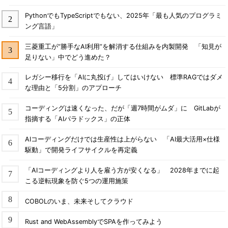
PythonでもTypeScriptでもない、2025年「最も人気のプログラミ
ング言語」
三菱重工が“勝手なAI利用”を解消する仕組みを内製開発 「知見が
足りない」中でどう進めた？
レガシー移行を「AIに丸投げ」してはいけない 標準RAGではダメ
な理由と「5分割」のアプローチ
コーディングは速くなった、だが「週7時間がムダ」に GitLabが
指摘する「AIパラドックス」の正体
AIコーディングだけでは生産性は上がらない 「AI最大活用×仕様
駆動」で開発ライフサイクルを再定義
「AIコーディングより人を雇う方が安くなる」 2028年までに起
こる逆転現象を防ぐ5つの運用施策
COBOLのいま、未来そしてクラウド
Rust and WebAssemblyでSPAを作ってみよう