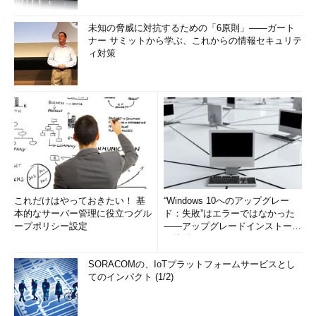
未知の脅威に対抗するための「6原則」――ガート
ナー サミットから学ぶ、これからの情報セキュリテ
ィ対策
これだけはやっておきたい！ 基
“Windows 10へのアップグレー
本的なサーバー管理に役立つグル
ド：失敗”はエラーではなかった
ープポリシー設定
――アップグレードインストール
の簡単まとめ (1/3...
SORACOMの、IoTプラットフォームサービスとし
てのインパクト (1/2)