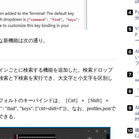
P
分
V
P
v0.8の主な新機能は次の通り。
インごとに検索する機能を追加した。検索ドロップ
「
検索と下検索を実行でき、大文字と小文字を区別し
u
「
トのキーバインドは、［Ctrl］＋［Shift］＋
A
, "keys": ["ctrl+shift+f"]}。なお、profiles.jsonで
u
できる。
P
後
C