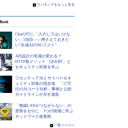
»
ランキングをもっと見る
Book
ChatGPTに「入力してはいけな
い」5項目――押さえておきた
い“生成AIのNGリスト”
API設計の常識が変わる？
HTTP新メソッド「QUERY」と
セキュリティ対策を学ぶ
フロンティアAIとサイバーセキ
ュリティ対策の現在地 「17万
行のAIコード分析」事例と公的
ガイドラインが示す道筋
「無線LANがつながらない」の
苦情をゼロに 3つの現場に学ぶ
ネットワーク改善術
»
一覧ページへ