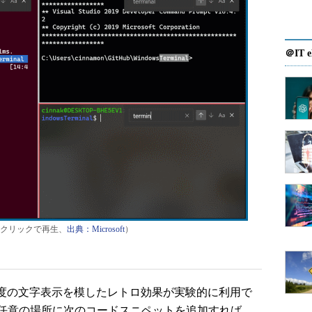
＠IT e
クリックで再生、
出典：Microsoft
）
度の文字表示を模したレトロ効果が実験的に利用で
任意の場所に次のコードスニペットを追加すれば、