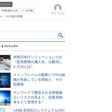
ペーパー
・中級者向けAI
その他
マイページ
ws
その他の特集
イトペーパー
JR西日本ITソリューションズが
「監視業務の属人化」を解消し
た方法とは?
メインフレームの刷新に75%の組
k
織が失敗している理由と、その
回避策
テレワークで懸念される情報漏
えいリスクの高まり、従業員端
末をどう管理する?
SAML非対応のシステムでもSSO