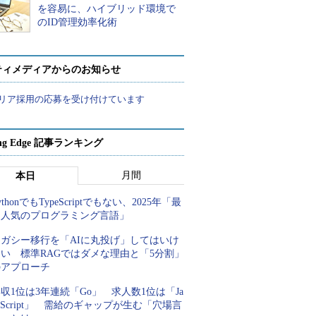
を容易に、ハイブリッド環境で
のID管理効率化術
ティメディアからのお知らせ
リア採用の応募を受け付けています
ing Edge 記事ランキング
月間
本日
ythonでもTypeScriptでもない、2025年「最
も人気のプログラミング言語」
レガシー移行を「AIに丸投げ」してはいけ
ない 標準RAGではダメな理由と「5分割」
のアプローチ
収1位は3年連続「Go」 求人数1位は「Ja
aScript」 需給のギャップが生む「穴場言