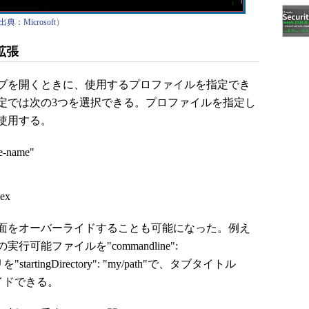
出典：Microsoft
）
拡張
ブを開くときに、使用するプロファイルを指定でき
定では次の3つを選択できる。プロファイルを指定し
使用する。
le-name"
dex
面をオーバーライドすることも可能になった。例え
能ファイルを"commandline":
startingDirectory": "my/path"で、タブタイトル
バーライドできる。