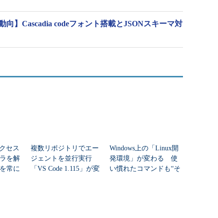
l開発動向】Cascadia codeフォント搭載とJSONスキーマ対
「アクセス
複数リポジトリでエー
Windows上の「Linux開
ラを解
ジェントを並行実行
発環境」が変わる 使
を常に
「VS Code 1.115」が変
い慣れたコマンドも“そ
く時短
える開発体験
のまま利用可能”に