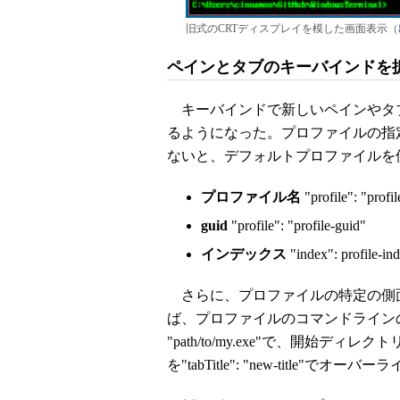
旧式のCRTディスプレイを模した画面表示（
ペインとタブのキーバインドを
キーバインドで新しいペインやタ
るようになった。プロファイルの指
ないと、デフォルトプロファイルを
プロファイル名
"profile": "profi
guid
"profile": "profile-guid"
インデックス
"index": profile-in
さらに、プロファイルの特定の側
ば、プロファイルのコマンドラインの実行可
"path/to/my.exe"で、開始ディレクトリを"
を"tabTitle": "new-title"でオー