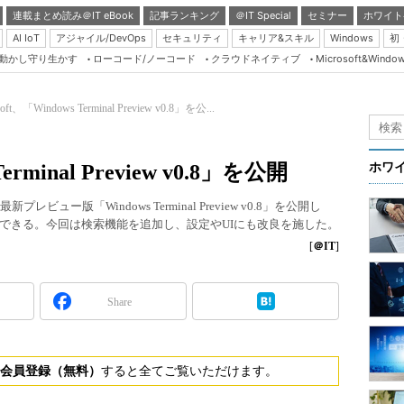
連載まとめ読み＠IT eBook
記事ランキング
＠IT Special
セミナー
ホワイト
AI IoT
アジャイル/DevOps
セキュリティ
キャリア&スキル
Windows
初
り動かし守り生かす
ローコード/ノーコード
クラウドネイティブ
Microsoft&Windo
Server & Storage
HTML5 + UX
soft、「Windows Terminal Preview v0.8」を公...
Smart & Social
Coding Edge
Terminal Preview v0.8」を公開
ホワ
Java Agile
レビュー版「Windows Terminal Preview v0.8」を公開し
Database Expert
できる。今回は検索機能を追加し、設定やUIにも改良を施した。
Linux ＆ OSS
[
＠IT
]
Master of IP Networ
Security & Trust
Share
Test & Tools
Insider.NET
会員登録（無料）
すると全てご覧いただけます。
ブログ