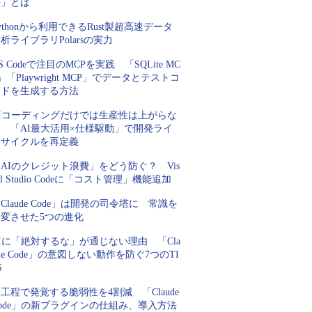
語」とは
ythonから利用できるRust製超高速データ
析ライブラリPolarsの実力
S Codeで注目のMCPを実践 「SQLite MC
」「Playwright MCP」でデータとテストコ
ードを生成する方法
AIコーディングだけでは生産性は上がらな
い 「AI最大活用×仕様駆動」で開発ライ
フサイクルを再定義
AIのクレジット浪費」をどう防ぐ？ Vis
al Studio Codeに「コスト管理」機能追加
Claude Code」は開発の司令塔に 常識を
一変させた5つの進化
Iに「絶対するな」が通じない理由 「Cla
de Code」の意図しない動作を防ぐ7つのTI
S
工程で発覚する脆弱性を4割減 「Claude
ode」の新プラグインの仕組み、導入方法