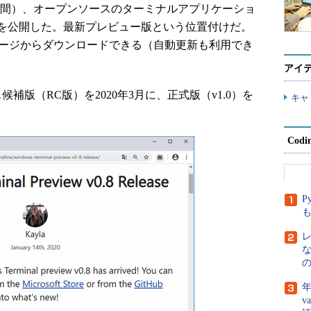
日（米国時間）、オープンソースのターミナルアプリケーショ
iew v0.8」を公開した。最新プレビュー版という位置付けだ。
bのリリースページからダウンロードできる（自動更新も利用でき
アイ
リース候補版（RC版）を2020年3月に、正式版（v1.0）を
キャ
Cod
P
年
v