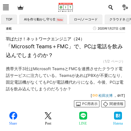
TOP
AIを作り動かし守り生かす
ロー/ノーコード
クラウドネイ
連載
2020年1月27日 公開
羽ばたけ！ネットワークエンジニア（24）
「Microsoft Teams＋FMC」で、PCは電話を飲み
込んでしまうのか？
（1/2 ページ）
携帯大手3社はMicrosoft TeamsとFMCを連携させたクラウド電
話サービスに注力している。TeamsがあればPBXが不要になり、
固定電話機がなくてもPCが電話機代わりになる。今後、PCは電
話を飲み込んでしまうのだろうか？
[
松田次博
，＠IT]
PC用表示
関連情報
Share
Post
LINE
Hatena