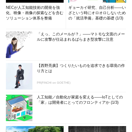
NECが人工知能技術の開発を強
ギョーカイ研究、自己分析――い
化、映像・画像の探索などを含む
ざという時にオロオロしないため
ソリューション体系を整備
の「就活準備」基礎の基礎 (1/3)
「えっ、このメールが？」――マトモな文面のメー
ルに攻撃が仕込まれるばらまき型攻撃に注意
【西野亮廣】つくりたいものを追求できる環境の作
り方とは
PR(FINCHI on GOETHE)
人工知能／自動化が家庭を変える――IoTとしての
「家」は開発者にとってのフロンティアか (1/3)