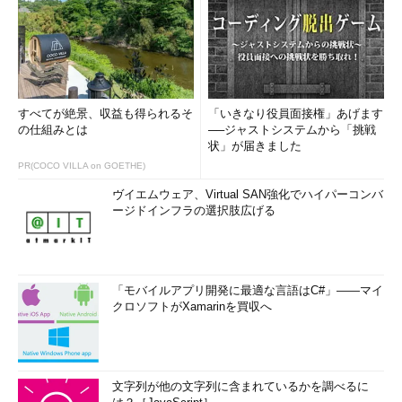
すべてが絶景、収益も得られるそ
「いきなり役員面接権」あげます
の仕組みとは
──ジャストシステムから「挑戦
状」が届きました
PR(COCO VILLA on GOETHE)
ヴイエムウェア、Virtual SAN強化でハイパーコンバ
ージドインフラの選択肢広げる
「モバイルアプリ開発に最適な言語はC#」――マイ
クロソフトがXamarinを買収へ
文字列が他の文字列に含まれているかを調べるに