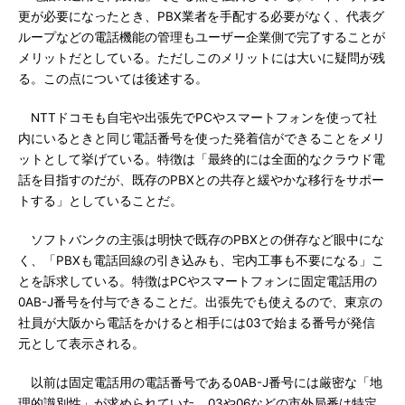
更が必要になったとき、PBX業者を手配する必要がなく、代表グ
ループなどの電話機能の管理もユーザー企業側で完了することが
メリットだとしている。ただしこのメリットには大いに疑問が残
る。この点については後述する。
NTTドコモも自宅や出張先でPCやスマートフォンを使って社
内にいるときと同じ電話番号を使った発着信ができることをメリ
ットとして挙げている。特徴は「最終的には全面的なクラウド電
話を目指すのだが、既存のPBXとの共存と緩やかな移行をサポー
トする」としていることだ。
ソフトバンクの主張は明快で既存のPBXとの併存など眼中にな
く、「PBXも電話回線の引き込みも、宅内工事も不要になる」こ
とを訴求している。特徴はPCやスマートフォンに固定電話用の
0AB-J番号を付与できることだ。出張先でも使えるので、東京の
社員が大阪から電話をかけると相手には03で始まる番号が発信
元として表示される。
以前は固定電話用の電話番号である0AB-J番号には厳密な「地
理的識別性」が求められていた。03や06などの市外局番は特定