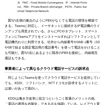
ス
FMC：Fixed Mobile Convergence、IP：Internet Proto
col、PBX：Private Branch eXchanger、PSTN：Public Swi
tched Telephone Network
図1の左側の拠点のようにPBXがなくても電話の環境を構築で
きる。Teamsに対応し、イーサネットに接続するIP電話機のライ
ンアップも用意されている。さらにPCやタブレット、スマート
フォンにTeamsアプリをインストールすればソフトフォンとして
電話機代わりに利用できる。社外から内線番号や0AB-J番号（03
や06で始まる固定電話用の電話番号）を使って電話をかけること
も可能だ。図1の右にあるように既存のPBXを接続し、内線相互
通話もできる。
事業者によって異なるクラウド電話サービスの訴求点
同じようにTeamsを使ってクラウド電話サービスを提供してい
ても、KDDI、ソフトバンク、NTTドコモが訴求するメリットに
は違いがあって面白い。
KDDIは働き方改革に役立つというごく普通のメリットの他、
「電話の運用を内製化」できる点を強調している。レイアウト変