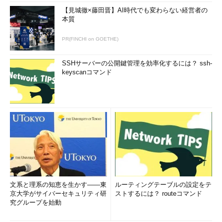
【見城徹×藤田晋】AI時代でも変わらない経営者の
本質
PR(FINCHI on GOETHE)
SSHサーバーの公開鍵管理を効率化するには？ ssh-
keyscanコマンド
文系と理系の知恵を生かす――東
ルーティングテーブルの設定をテ
京大学がサイバーセキュリティ研
ストするには？ routeコマンド
究グループを始動