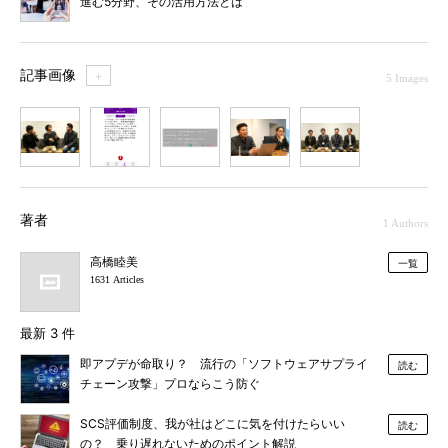
進む5分野、その活用方法とは
記事画像
＋
5 Images
1
2
3
4
5
著者
1 Authors
高橋睦美
一覧
1631 Articles
最新 3 件
即アプデが命取り？ 流行の「ソフトウェアサプライ
読む
チェーン攻撃」プロならこう防ぐ
SCS評価制度、我が社はどこに気を付けたらいい
読む
の？ 乗り遅れないためのポイント解説