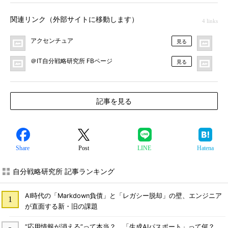
関連リンク（外部サイトに移動します）
4 links
アクセンチュア
＠I
見る
＠IT自分戦略研究所 FBページ
＠
見る
記事を見る
Share
Post
LINE
Hatena
自分戦略研究所 記事ランキング
AI時代の「Markdown負債」と「レガシー脱却」の壁、エンジニア
が直面する新・旧の課題
“応用情報が消える”って本当？ 「生成AIパスポート」って何？