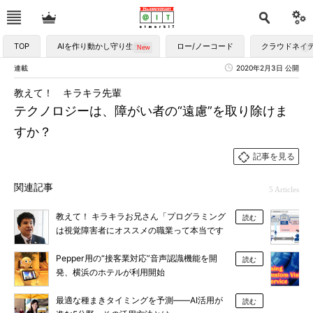
TOP
AIを作り動かし守り生かす
ロー/ノーコード
クラウドネイ
連載
2020年2月3日 公開
教えて！ キラキラ先輩
テクノロジーは、障がい者の“遠慮”を取り除けま
すか？
記事を見る
関連記事
5 Articles
教えて！ キラキラお兄さん「プログラミング
読む
は視覚障害者にオススメの職業って本当です
か？」
Pepper用の“接客業対応”音声認識機能を開
読む
発、横浜のホテルが利用開始
最適な種まきタイミングを予測――AI活用が
読む