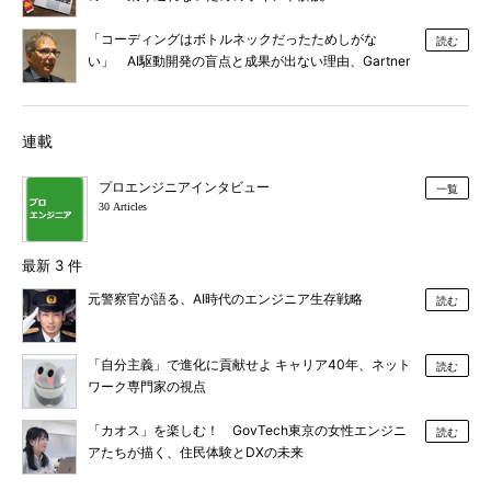
「コーディングはボトルネックだったためしがな
読む
い」 AI駆動開発の盲点と成果が出ない理由、Gartner
が明かす
連載
プロエンジニアインタビュー
一覧
30 Articles
最新 3 件
元警察官が語る、AI時代のエンジニア生存戦略
読む
「自分主義」で進化に貢献せよ キャリア40年、ネット
読む
ワーク専門家の視点
「カオス」を楽しむ！ GovTech東京の女性エンジニ
読む
アたちが描く、住民体験とDXの未来