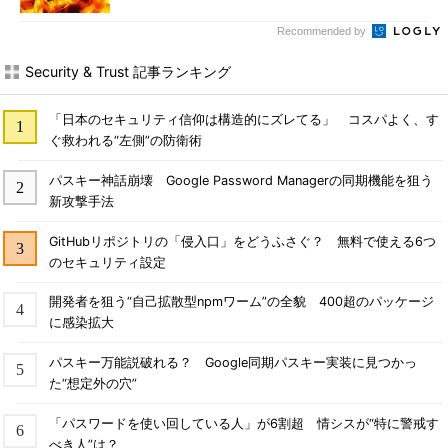
Recommended by
Security & Trust 記事ランキング
「日本のセキュリティ信仰は構造的にズレてる」 コスパよく、す
ぐ救われる“左側”の防衛術
パスキー神話崩壊 Google Password Managerの同期機能を狙う
新攻撃手法
GitHubリポジトリの「侵入口」をどうふさぐ？ 無料で使える6つ
のセキュリティ設定
開発者を狙う“自己拡散型npmワーム”の全貌 400超のパッケージ
に感染拡大
パスキー万能説破れる？ Google同期パスキー実装に見つかっ
た“想定外の穴”
「パスワードを使い回している人」が6割超 情シスが“特に警戒す
べき人”は？