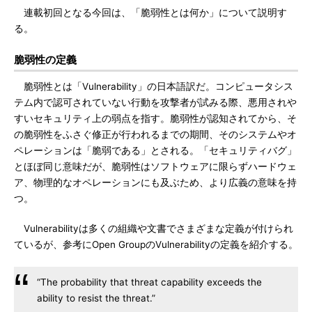
連載初回となる今回は、「脆弱性とは何か」について説明す
る。
脆弱性の定義
脆弱性とは「Vulnerability」の日本語訳だ。コンピュータシス
テム内で認可されていない行動を攻撃者が試みる際、悪用されや
すいセキュリティ上の弱点を指す。脆弱性が認知されてから、そ
の脆弱性をふさぐ修正が行われるまでの期間、そのシステムやオ
ペレーションは「脆弱である」とされる。「セキュリティバグ」
とほぼ同じ意味だが、脆弱性はソフトウェアに限らずハードウェ
ア、物理的なオペレーションにも及ぶため、より広義の意味を持
つ。
Vulnerabilityは多くの組織や文書でさまざまな定義が付けられ
ているが、参考にOpen GroupのVulnerabilityの定義を紹介する。
“The probability that threat capability exceeds the
ability to resist the threat.”