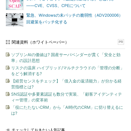
――CVE、CVSS、CPEについて
緊急、Windowsの未パッチの脆弱性（ADV200006）
回避策をバッチ化する
関連資料（ホワイトペーパー）
PR
ソブリンAIの価値は? 国産サーバベンダーが貫く「安全と効
率」の設計思想
リスクの温床 ハイブリッド/マルチクラウドの「管理の分断」
をどう解消する?
【経営センスをチェック】「借入金の返済能力」が分かる経
営指標とは?
SNS認証や多要素認証も数分で実装、「顧客アイデンティテ
ィー管理」の変革術
「役にたたないCRM」から「AI時代のCRM」に切り替えるに
は?
チェックしておきたい人気記事