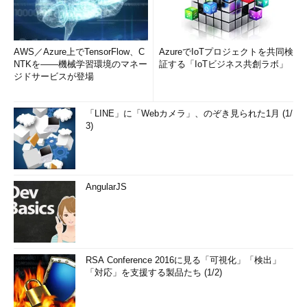
AWS／Azure上でTensorFlow、C
AzureでIoTプロジェクトを共同検
NTKを――機械学習環境のマネー
証する「IoTビジネス共創ラボ」
ジドサービスが登場
「LINE」に「Webカメラ」、のぞき見られた1月 (1/
3)
AngularJS
RSA Conference 2016に見る「可視化」「検出」
「対応」を支援する製品たち (1/2)