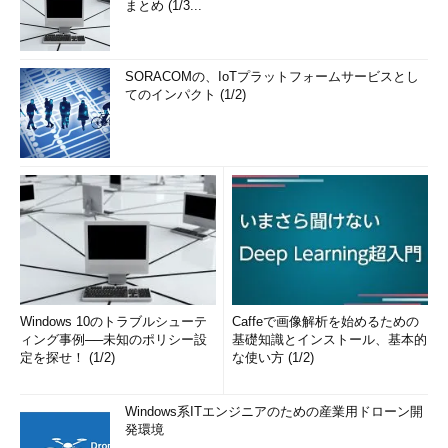
まとめ (1/3...
SORACOMの、IoTプラットフォームサービスとし
てのインパクト (1/2)
Windows 10のトラブルシューテ
Caffeで画像解析を始めるための
ィング事例──未知のポリシー設
基礎知識とインストール、基本的
定を探せ！ (1/2)
な使い方 (1/2)
Windows系ITエンジニアのための産業用ドローン開
発環境