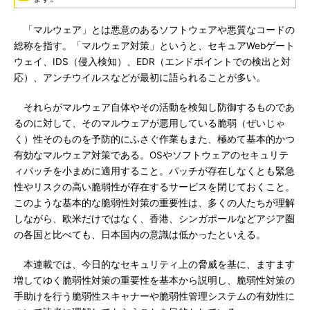
「マルウェア」とは悪意のあるソフトウェアや悪質なコードの
総称を指す。「マルウェア対策」というと、セキュアWebゲート
ウェイ、IDS（侵入検知）、EDR（エンドポイントでの検出と対
応）、アンチウイルスなどが最初に語られることが多い。
それらがマルウェア自体やその活動を検知し防御するものであ
るのに対して、そのマルウェアが悪用している脆弱（ぜいじゃ
く）性そのものを予防的にふさぐ作業もまた、極めて基本的かつ
有効なマルウェア対策である。OSやソフトウェアのセキュリテ
ィパッチを小まめに適用すること。パッチが存在しなくとも緊急
性やリスクの高い脆弱性が存在するサービスを閉じておくこと。
このような基本的な脆弱性対策の重要性は、多くの人たちが理解
しながら、欧米だけではなく、香港、シンガポールなどアジア圏
の各国と比べても、日本国内の意識は低かったといえる。
本連載では、今日的なセキュリティ上の脅威を基に、ますます
増してゆく脆弱性対策の重要性を基本から説明し、脆弱性対策の
手助けを行う脆弱性スキャナーや脆弱性管理システムの有効性に