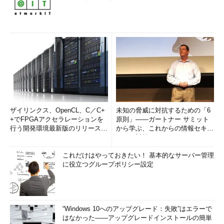
ザイリンクス、OpenCL、C／C+
未知の脅威に対抗するための「6
+でFPGAアクセラレーションを
原則」――ガートナー サミット
行う開発環境最新版のリリースを
から学ぶ、これからの情報セキュ
発表
リティ対策
これだけはやっておきたい！ 基本的なサーバー管理
に役立つグループポリシー設定
“Windows 10へのアップグレード：失敗”はエラーで
はなかった――アップグレードインストールの簡単