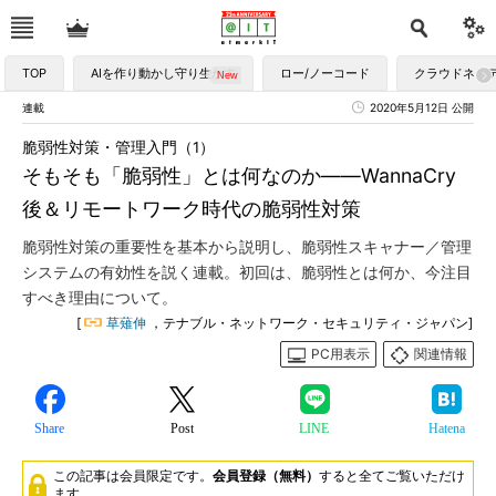
TOP
AIを作り動かし守り生かす
ロー/ノーコード
クラウドネイ
連載
2020年5月12日 公開
脆弱性対策・管理入門（1）
そもそも「脆弱性」とは何なのか――WannaCry
後＆リモートワーク時代の脆弱性対策
脆弱性対策の重要性を基本から説明し、脆弱性スキャナー／管理
システムの有効性を説く連載。初回は、脆弱性とは何か、今注目
すべき理由について。
[
草薙伸
，テナブル・ネットワーク・セキュリティ・ジャパン]
PC用表示
関連情報
Share
Post
LINE
Hatena
この記事は会員限定です。
会員登録（無料）
すると全てご覧いただけ
ます。