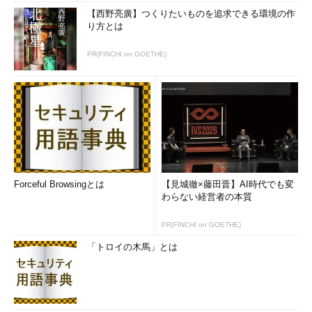
【西野亮廣】つくりたいものを追求できる環境の作
り方とは
PR(FINCHI on GOETHE)
Forceful Browsingとは
【見城徹×藤田晋】AI時代でも変
わらない経営者の本質
PR(FINCHI on GOETHE)
「トロイの木馬」とは