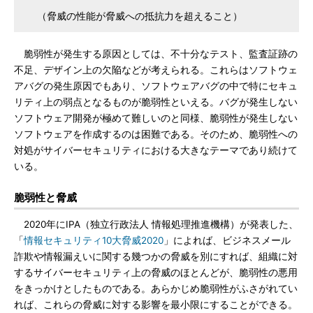
（脅威の性能が脅威への抵抗力を超えること）
脆弱性が発生する原因としては、不十分なテスト、監査証跡の
不足、デザイン上の欠陥などが考えられる。これらはソフトウェ
アバグの発生原因でもあり、ソフトウェアバグの中で特にセキュ
リティ上の弱点となるものが脆弱性といえる。バグが発生しない
ソフトウェア開発が極めて難しいのと同様、脆弱性が発生しない
ソフトウェアを作成するのは困難である。そのため、脆弱性への
対処がサイバーセキュリティにおける大きなテーマであり続けて
いる。
脆弱性と脅威
2020年にIPA（独立行政法人 情報処理推進機構）が発表した、
「
情報セキュリティ10大脅威2020
」によれば、ビジネスメール
詐欺や情報漏えいに関する幾つかの脅威を別にすれば、組織に対
するサイバーセキュリティ上の脅威のほとんどが、脆弱性の悪用
をきっかけとしたものである。あらかじめ脆弱性がふさがれてい
れば、これらの脅威に対する影響を最小限にすることができる。