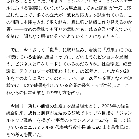
されることとなった。働き方、ビジネスプロセス、ビジネスモデ
ルにおける“認識していながら長年放置してきた課題”が一気に露
呈したことで、多くの企業が「変化対応力」を試されている。こ
の問題に本腰を入れて取り組み、真に強い組織に作り替えるのか
否か――攻めの意味でも守りの意味でも、残る企業と消えていく
企業は、間もなく明確に分かたれていくことになるだろう。
では、今まさしく「変革」に取り組み、着実に「成果」につな
げ続けている企業の経営トップは、どのようなビジョンを見据
え、ビジネスとITをリードしているのだろうか。社会環境、経営
環境、テクノロジーが様変わりしたこの20年と、これからの20
年をどのように見ているのだろうか。＠IT20周年企画となる本連
載では、DXで成果を出している企業の経営トップの視点に、こ
れからの日本企業とITの在り方を占う。
今回は「新しい価値の創造」を経営理念とし、2003年の経営
統合以来、成長と勝算が見込める領域でトップを目指す「ジャン
ルトップ戦略」を掲げて“事業のトランスフォーム”を一貫して続
けているコニカミノルタ 代表執行役社長 兼 CEO 山名昌衛氏に、
その考えを聞いた。