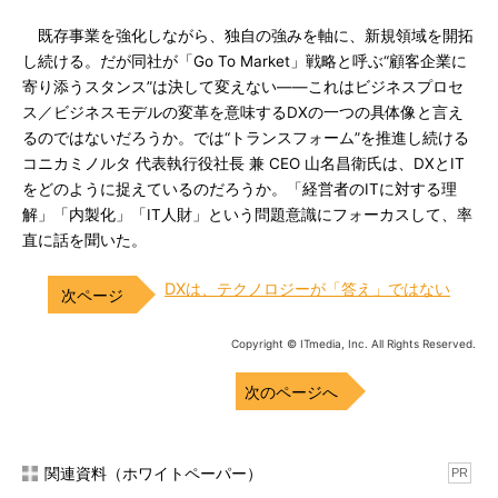
既存事業を強化しながら、独自の強みを軸に、新規領域を開拓
し続ける。だが同社が「Go To Market」戦略と呼ぶ“顧客企業に
寄り添うスタンス”は決して変えない――これはビジネスプロセ
ス／ビジネスモデルの変革を意味するDXの一つの具体像と言え
るのではないだろうか。では“トランスフォーム”を推進し続ける
コニカミノルタ 代表執行役社長 兼 CEO 山名昌衛氏は、DXとIT
をどのように捉えているのだろうか。「経営者のITに対する理
解」「内製化」「IT人財」という問題意識にフォーカスして、率
直に話を聞いた。
DXは、テクノロジーが「答え」ではない
Copyright © ITmedia, Inc. All Rights Reserved.
次のページへ
関連資料（ホワイトペーパー）
PR