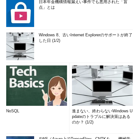
日本年金機構情報漏えい事件でも悪用された「盲
点」とは
Windows 8、古いInternet Explorerのサポートが終了
した日 (1/2)
NoSQL
進まない、終わらないWindows U
pdateのトラブルに解決策はある
のか？ (1/2)
AWS／Azure上でTensorFlow、CNTKを――機械学