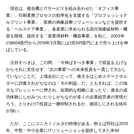
現在は、複合機とITサービスを組み合わせた「オフィス事
業」、印刷業務プロセスの効率化を支援する「プロフェッショナ
ルプリント事業」、医療の画像診断ソリューションなどを提供す
る「ヘルスケア事業」、各産業に求められる高付加価値材料・機
器を開発、提供する「産業用材料・機器事業」を柱に、2003年
の8604億円から2019年3月期には1兆591億円にまで売り上げを伸
ばしている。
注目すべきは、この間、「今伸ばすべき事業」で収益を上げな
がらそれに安住せず、“次の事業”への未来投資を一貫して欠かし
ていないことだ。上場会社にとって、株主をはじめステークホル
ダーに評価されがちなのは「今の利益」だ。ともすれば、この強
大なプレッシャーに押され、短期的な戦略に走ったり、過去の成
功体験にしがみついたりしがちなのが多くの企業経営者の実情だ
ろう。とりわけIT投資は一層抑制されるか、後回しにされる傾向
が強い。
だが、ここにコニカミノルタの特徴がある。例えば同社は2010
年、中堅・中小企業にITソリューションを提供してきた米All