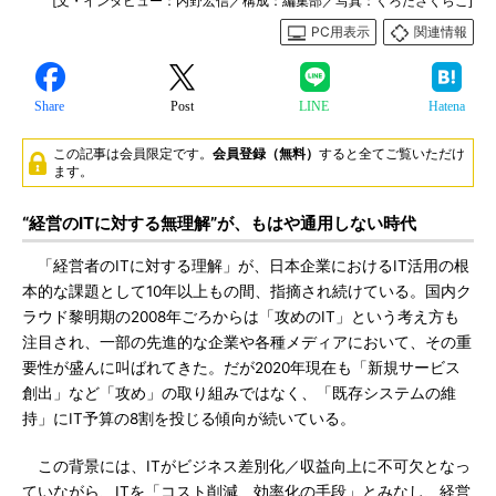
[文・インタビュー：内野宏信／構成：編集部／写真：くろださくらこ]
PC用表示
関連情報
Share
Post
LINE
Hatena
この記事は会員限定です。
会員登録（無料）
すると全てご覧いただけ
ます。
“経営のITに対する無理解”が、もはや通用しない時代
「経営者のITに対する理解」が、日本企業におけるIT活用の根
本的な課題として10年以上もの間、指摘され続けている。国内ク
ラウド黎明期の2008年ごろからは「攻めのIT」という考え方も
注目され、一部の先進的な企業や各種メディアにおいて、その重
要性が盛んに叫ばれてきた。だが2020年現在も「新規サービス
創出」など「攻め」の取り組みではなく、「既存システムの維
持」にIT予算の8割を投じる傾向が続いている。
この背景には、ITがビジネス差別化／収益向上に不可欠となっ
ていながら、ITを「コスト削減、効率化の手段」とみなし、経営