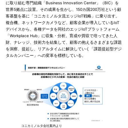
に取り組む専門組織「Business Innovation Center」（BIC）を
世界5拠点に設置。その成果を生かし、150カ国200万社という顧
客基盤を基に「コニカミノルタ流エッジIoT戦略」に乗り出す。
複合機、ネットワークカメラなど、顧客企業が導入しているIoT
デバイスから、各種データを同社のエッジIoTプラットフォーム
「Workplace Hub」に収集・分析。育成や買収で培ってきた人
財、ナレッジ、技術力を結集して、顧客の抱えるさまざまな課題
を洞察、提起し、リアルタイムに解決していく「課題提起型デジ
タルカンパニー」への変革を標榜している。
コニカミノルタ会社案内より