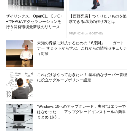
ザイリンクス、OpenCL、C／C+
【西野亮廣】つくりたいものを追
+でFPGAアクセラレーションを
求できる環境の作り方とは
行う開発環境最新版のリリースを
発表
PR(FINCHI on GOETHE)
未知の脅威に対抗するための「6原則」――ガート
ナー サミットから学ぶ、これからの情報セキュリテ
ィ対策
これだけはやっておきたい！ 基本的なサーバー管理
に役立つグループポリシー設定
“Windows 10へのアップグレード：失敗”はエラーで
はなかった――アップグレードインストールの簡単
まとめ (1/3...