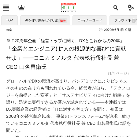
TOP
AIを作り動かし守り生かす
ロー/ノーコード
クラウドネイ
特集
2020年6月1日 公開
＠IT20周年企画「経営トップに聞く、DXとこれからの20年」
「企業とエンジニアは“人の根源的な喜び”に貢献
せよ」――コニカミノルタ 代表執行役社長 兼
CEO 山名昌衛氏
（1/4 ページ）
グローバルでDXの潮流が高まり、パンデミックによりビジネス
そのものの在り方も問われている今、経営者が自ら、「テクノロ
ジーを前提とした変革」と「サステナビリティに向けた戦略」を
語り、迅速に実行できるか否かが試されている――本連載では
DX実践企業の経営者に「ITに対する考え方」を聞く。初回は
2003年の経営統合以来、“事業のトランスフォーム”を追求し続け
ているコニカミノルタ 代表執行役社長 兼 CEO 山名昌衛氏に話を
聞いた。