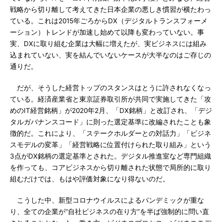
戦略から切り離して考えてきた日本企業の悪しき慣習が横たわっ
ている。これは2015年ごろからDX（デジタルトランスフォーメ
ーション）トレンドが加速し始めて以降も変わっていない。事
実、DXに取り組む企業は大幅に増えたが、実ビジネスには組み
込まれていない、実を結んでいないケースが大半なのはご存じの
通りだ。
だが、そうした経営トップのスタンスはとうに許されなくなっ
ている。経済産業省と東京証券取引所が共同で実施してきた「攻
めのIT経営銘柄」が2020年2月、「DX銘柄」と改訂され、「デジ
タルガバナンスコード」に則った選定基準に改編されたことも象
徴的だ。これにより、「ステークホルダーとの対話力」「ビジネ
スモデルの変革」「経営戦略に位置付けられた取り組み」という
3点がDX銘柄の選定基準とされた。デジタル推進室など専門組織
を作っても、コアビジネスから切り離された状態で局所的に取り
組むだけでは、もはや評価対象になり得ないのだ。
こうした中、新型コロナウイルスによるパンデミックが重な
り、全ての企業が“自社ビジネスの在り方”を半ば強制的に問い直