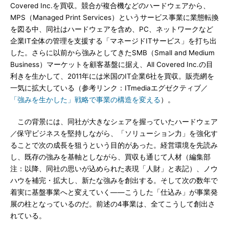
Covered Inc.を買収。競合が複合機などのハードウェアから、
MPS（Managed Print Services）というサービス事業に業態転換
を図る中、同社はハードウェアを含め、PC、ネットワークなど
企業IT全体の管理を支援する「マネージドITサービス」を打ち出
した。さらに以前から強みとしてきたSMB（Small and Medium
Business）マーケットを顧客基盤に据え、All Covered Inc.の目
利きを生かして、2011年には米国のIT企業6社を買収。販売網を
一気に拡大している（参考リンク：ITmediaエグゼクティブ／
「強みを生かした」戦略で事業の構造を変える
）。
この背景には、同社が大きなシェアを握っていたハードウェア
／保守ビジネスを堅持しながら、「ソリューション力」を強化す
ることで次の成長を狙うという目的があった。経営環境を先読み
し、既存の強みを基軸としながら、買収も通じて人材（編集部
注：以降、同社の思いが込められた表現「人財」と表記）、ノウ
ハウを補完・拡大し、新たな強みを創出する。そして次の数年で
着実に基盤事業へと変えていく――こうした「仕込み」が事業発
展の柱となっているのだ。前述の4事業は、全てこうして創出さ
れている。