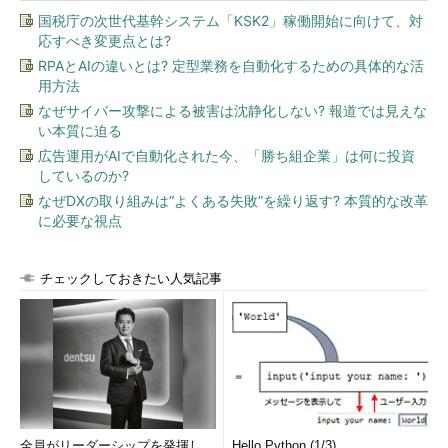
国税庁の次世代基幹システム「KSK2」稼働開始に向けて、対
応すべき変更点とは?
RPAとAIの違いとは? 定型業務を自動化するための具体的な活
用方法
なぜサイバー攻撃による被害は沈静化しない? 報道では見えな
い本質に迫る
広告運用がAIで自動化された今、「勝ち組企業」は何に投資
しているのか?
なぜDXの取り組みは“よくある失敗”を繰り返す? 本質的な改革
に必要な視点
チェックしておきたい人気記事
全員がリーダーシップを発揮し、
Hello Python (1/3)