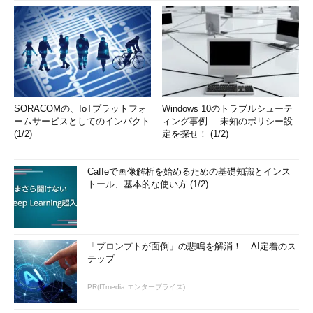
SORACOMの、IoTプラットフォ
Windows 10のトラブルシューテ
ームサービスとしてのインパクト
ィング事例──未知のポリシー設
(1/2)
定を探せ！ (1/2)
Caffeで画像解析を始めるための基礎知識とインス
トール、基本的な使い方 (1/2)
「プロンプトが面倒」の悲鳴を解消！ AI定着のス
テップ
PR(ITmedia エンタープライズ)