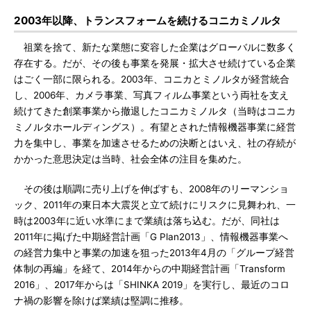
2003年以降、トランスフォームを続けるコニカミノルタ
祖業を捨て、新たな業態に変容した企業はグローバルに数多く
存在する。だが、その後も事業を発展・拡大させ続けている企業
はごく一部に限られる。2003年、コニカとミノルタが経営統合
し、2006年、カメラ事業、写真フィルム事業という両社を支え
続けてきた創業事業から撤退したコニカミノルタ（当時はコニカ
ミノルタホールディングス）。有望とされた情報機器事業に経営
力を集中し、事業を加速させるための決断とはいえ、社の存続が
かかった意思決定は当時、社会全体の注目を集めた。
その後は順調に売り上げを伸ばすも、2008年のリーマンショ
ック、2011年の東日本大震災と立て続けにリスクに見舞われ、一
時は2003年に近い水準にまで業績は落ち込む。だが、同社は
2011年に掲げた中期経営計画「G Plan2013」、情報機器事業へ
の経営力集中と事業の加速を狙った2013年4月の「グループ経営
体制の再編」を経て、2014年からの中期経営計画「Transform
2016」、2017年からは「SHINKA 2019」を実行し、最近のコロ
ナ禍の影響を除けば業績は堅調に推移。