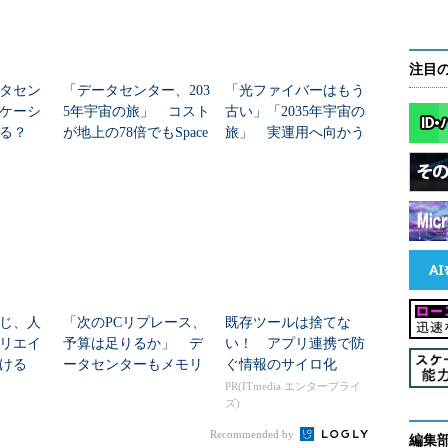
注目
タセン
「データセンター、203
「光ファイバーはもう
ケーシ
5年宇宙の旅」 コスト
古い」「2035年宇宙の
れる？
が地上の78倍でもSpace
旅」 実運用へ向かう
XやGoogleが投資する理
データセンター新技術
由
じ、人
「次のPCリプレース、
既存ツールは捨てな
リエイ
予算は足りるか」 デ
い！ アプリ連携で防
ける
ータセンターもメモリ
ぐ情報のサイロ化
価格もAI需要で様変わ
PR(ITmedia エンタープライ
ズ)
り
Recommended by
編集