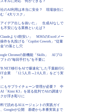
がスキルに対応 何ができる？
自社のAI利用は本当に安全？ 現場放任に
潜む「4大リスク」
「アイデア出しを抜いた」 生成AIなしで
最も不安になる業務といえば？
Claudeより4割安い」 M365のExcel/メー
操作を丸投げる「Copilot Cowork」“従量
金”の落とし穴
oogle Chromeの新機能「Skills」 AIプロ
プトの“毎回手打ち”を不要に
VB.NET移行をAIで爆速化”した千葉銀行G
IT企業 「12.5人月→2.0人月」をどう実
現？
AIにもサプライチェーン管理が必要？ 中
AI「Kimi K3」を巡る批判でAIの調達リ
スクが浮き彫りに
無料で読めるAIエージェントの実践ガイ
、Googleが公開 基礎から本番実装まで