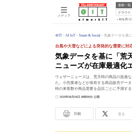
連載一覧
クラウド
メディア
AIを作
＠IT
AI IoT
Smart & Social
気象データを基に
台風や大雪などによる突発的な需要に対
気象データを基に「荒
ニューズが在庫最適化エ
ウェザーニューズは、荒天時の商品の急激な需
た。小売業者などが保有する商品販売データ
時の来客数や商品需要を品目ごとに予測する
2020年08月04日 08時00分 公開
印刷
見る