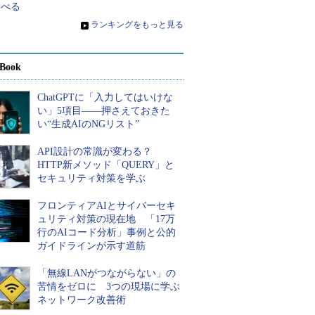
学べる
»
ランキングをもっと見る
Book
ChatGPTに「入力してはいけな
い」5項目――押さえておきた
い“生成AIのNGリスト”
API設計の常識が変わる？
HTTP新メソッド「QUERY」と
セキュリティ対策を学ぶ
フロンティアAIとサイバーセキ
ュリティ対策の現在地 「17万
行のAIコード分析」事例と公的
ガイドラインが示す道筋
「無線LANがつながらない」の
苦情をゼロに 3つの現場に学ぶ
ネットワーク改善術