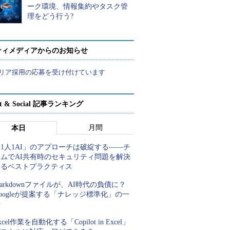
ーク環境、情報集約やタスク管
理をどう行う?
ティメディアからのお知らせ
リア採用の応募を受け付けています
rt & Social 記事ランキング
月間
本日
1人1AI」のアプローチは破綻する――チ
ームでAI共有時のセキュリティ問題を解決
するベストプラクティス
arkdownファイルが、AI時代の負債に？
oogleが提案する「ナレッジ標準化」の一
手
xcel作業を自動化する「Copilot in Excel」