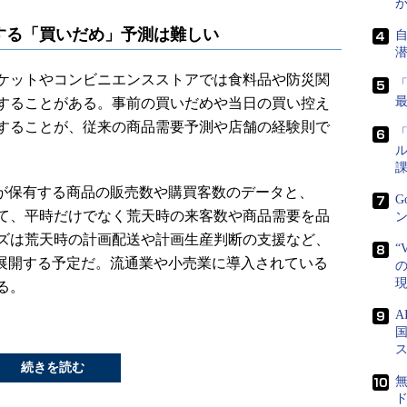
する「買いだめ」予測は難しい
ケットやコンビニエンスストアでは食料品や防災関
することがある。事前の買いだめや当日の買い控え
することが、従来の商品需要予測や店舗の経験則で
「
ル
課
者が保有する商品の販売数や購買客数のデータと、
G
て、平時だけでなく荒天時の来客数や商品需要を品
ン
ズは荒天時の計画配送や計画生産判断の支援など、
“
を展開する予定だ。流通業や小売業に導入されている
の
る。
国
続きを読む
ド