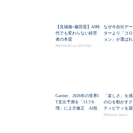
【見城徹×藤田晋】AI時
なぜ今自社デー
代でも変わらない経営
ターより「コロ
者の本質
ョン」が選ば
その切実な事情
PR(FINCHI on GOETHE)
Gartner、2026年の世界I
「楽しさ」を感
T支出予測を「13.5％
の心を動かすク
増」に上方修正 AI投
ティビティを届
資で広がる「分野間の
PR(dentsu Japan)
成長差」