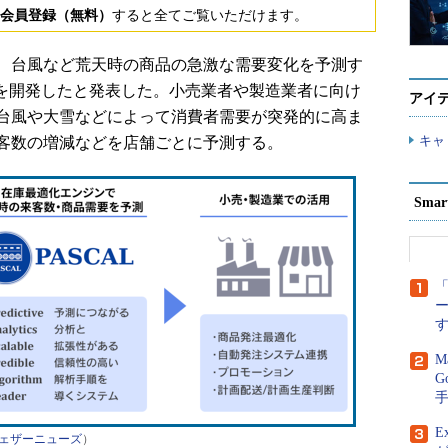
会員登録（無料）
すると全てご覧いただけます。
日、台風など荒天時の商品の急激な需要変化を予測す
」を開発したと発表した。小売業者や製造業者に向け
アイ
台風や大雪などによって消費者需要が突発的に高ま
キャ
客数の増減などを店舗ごとに予測する。
Sma
「
M
G
E
ェザーニューズ
）