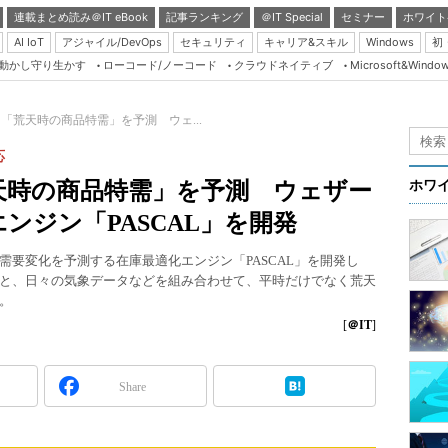
連載まとめ読み＠IT eBook
記事ランキング
＠IT Special
セミナー
ホワイト
AI IoT
アジャイル/DevOps
セキュリティ
キャリア&スキル
Windows
初
り動かし守り生かす
ローコード/ノーコード
クラウドネイティブ
Microsoft&Windo
Server & Storage
HTML5 + UX
「荒天時の商品特需」を予測 ウェ...
Smart & Social
応
Coding Edge
天時の商品特需」を予測 ウェザー
ホワ
Java Agile
ンジン「PASCAL」を開発
Database Expert
要変化を予測する在庫最適化エンジン「PASCAL」を開発し
Linux ＆ OSS
と、日々の気象データなどを組み合わせて、平時だけでなく荒天
。
Master of IP Networ
[
＠IT
]
Security & Trust
Test & Tools
Share
Insider.NET
ブログ