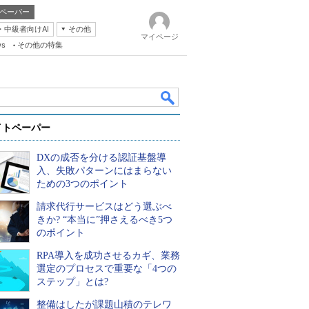
ペーパー
・中級者向けAI
その他
マイページ
ws
その他の特集
イトペーパー
DXの成否を分ける認証基盤導
入、失敗パターンにはまらない
ための3つのポイント
請求代行サービスはどう選ぶべ
k
きか? “本当に”押さえるべき5つ
のポイント
RPA導入を成功させるカギ、業務
選定のプロセスで重要な「4つの
ステップ」とは?
整備はしたが課題山積のテレワ