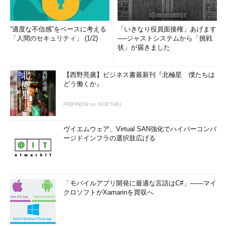
“適度な不信感”をベースに考える
「いきなり役員面接権」あげます
「人間のセキュリティ」 (1/2)
──ジャストシステムから「挑戦
状」が届きました
【西野亮廣】ビジネス書最新刊『北極星 僕たちは
どう働くか』
PR(FINCHI on GOETHE)
ヴイエムウェア、Virtual SAN強化でハイパーコンバ
ージドインフラの選択肢広げる
「モバイルアプリ開発に最適な言語はC#」――マイ
クロソフトがXamarinを買収へ