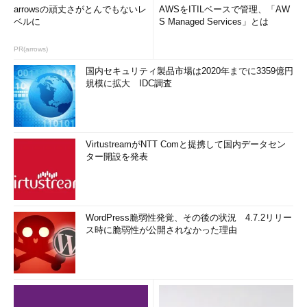
arrowsの頑丈さがとんでもないレ
AWSをITILベースで管理、「AW
ベルに
S Managed Services」とは
PR(arrows)
国内セキュリティ製品市場は2020年までに3359億円
規模に拡大 IDC調査
VirtustreamがNTT Comと提携して国内データセン
ター開設を発表
WordPress脆弱性発覚、その後の状況 4.7.2リリー
ス時に脆弱性が公開されなかった理由