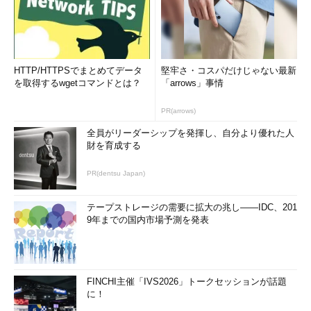
HTTP/HTTPSでまとめてデータ
堅牢さ・コスパだけじゃない最新
を取得するwgetコマンドとは？
「arrows」事情
PR(arrows)
全員がリーダーシップを発揮し、自分より優れた人
財を育成する
PR(dentsu Japan)
テープストレージの需要に拡大の兆し――IDC、201
9年までの国内市場予測を発表
FINCHI主催「IVS2026」トークセッションが話題
に！