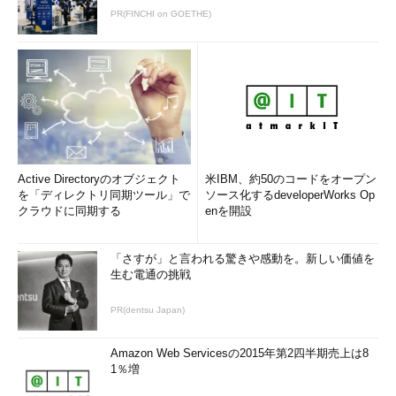
PR(FINCHI on GOETHE)
Active Directoryのオブジェクト
米IBM、約50のコードをオープン
を「ディレクトリ同期ツール」で
ソース化するdeveloperWorks Op
クラウドに同期する
enを開設
「さすが」と言われる驚きや感動を。新しい価値を
生む電通の挑戦
PR(dentsu Japan)
Amazon Web Servicesの2015年第2四半期売上は8
1％増