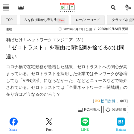
TOP
AIを作り動かし守り生かす
ロー/ノーコード
クラウドネイ
2020年10月23日 更新
連載
2020年8月31日 公開
羽ばたけ！ネットワークエンジニア（31）
「ゼロトラスト」を理由に閉域網を捨てるのは間
違い
コロナ禍で在宅勤務が急増した結果、ゼロトラストへの関心が高
まっている。ゼロトラストを採用した企業ではテレワークが急増
しても「VPN渋滞」にならなかった、などとニュースなどで紹介
されている。ゼロトラストでは「企業ネットワーク＝閉域網」の
在り方はどうなるのだろう？
[
松田次博
，＠IT]
PC用表示
関連情報
Share
Post
LINE
Hatena