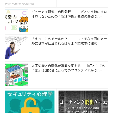
PR(FINCHI on GOETHE)
ギョーカイ研究、自己分析――いざという時にオロ
オロしないための「就活準備」基礎の基礎 (1/3)
「えっ、このメールが？」――マトモな文面のメー
ルに攻撃が仕込まれるばらまき型攻撃に注意
人工知能／自動化が家庭を変える――IoTとしての
「家」は開発者にとってのフロンティアか (1/3)