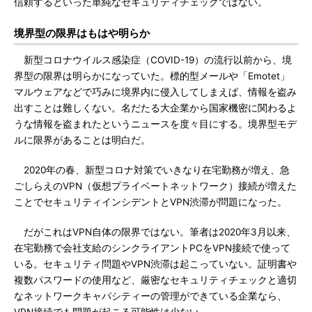
信頼するといった単純なセキュリティチェックではない。
境界型の限界はもはや明らか
新型コロナウイルス感染症（COVID-19）の流行以前から、境
界型の限界は明らかになっていた。標的型メールや「Emotet」
マルウェアなどで巧みに境界内に侵入してしまえば、情報を盗み
出すことは難しくない。名だたる大企業から国家機密に関わるよ
うな情報を盗まれたというニュースを度々目にする。境界型モデ
ルに限界があることは明白だ。
2020年の春、新型コロナ対策でいきなり在宅勤務が増え、急
ごしらえのVPN（仮想プライベートネットワーク）接続が増えた
ことでセキュリティインシデントとVPN渋滞が問題になった。
だがこれはVPN自体の限界ではない。筆者は2020年3月以来、
在宅勤務で会社支給のシンクライアントPCをVPN接続で使って
いる。セキュリティ問題やVPN渋滞は起こっていない。証明書や
複数パスワードの使用など、厳密なセキュリティチェックと適切
なネットワークキャパシティーの管理ができている企業なら、