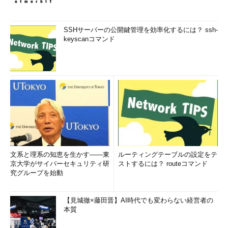
SSHサーバーの公開鍵管理を効率化するには？ ssh-
keyscanコマンド
文系と理系の知恵を生かす――東
ルーティングテーブルの設定をテ
京大学がサイバーセキュリティ研
ストするには？ routeコマンド
究グループを始動
【見城徹×藤田晋】AI時代でも変わらない経営者の
本質