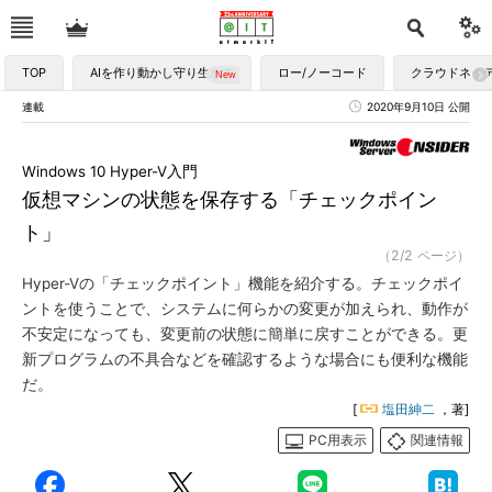
TOP
AIを作り動かし守り生かす
ロー/ノーコード
クラウドネイ
連載
2020年9月10日 公開
Windows 10 Hyper-V入門
仮想マシンの状態を保存する「チェックポイン
ト」
（2/2 ページ）
Hyper-Vの「チェックポイント」機能を紹介する。チェックポイ
ントを使うことで、システムに何らかの変更が加えられ、動作が
不安定になっても、変更前の状態に簡単に戻すことができる。更
新プログラムの不具合などを確認するような場合にも便利な機能
だ。
[
塩田紳二
，著]
PC用表示
関連情報