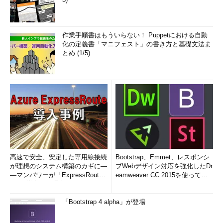
作業手順書はもういらない！ Puppetにおける自動
化の定義書「マニフェスト」の書き方と基礎文法ま
とめ (1/5)
高速で安全、安定した専用線接続
Bootstrap、Emmet、レスポンシ
が理想のシステム構築のカギに―
ブWebデザイン対応を強化したDr
―マンパワーが「ExpressRout
eamweaver CC 2015を使って
e」を導入した理由
み...
「Bootstrap 4 alpha」が登場