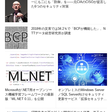
一にも二にも「防御」を――元CIAのCISOが提言し
た6つのセキュリティ対策
2018年の災害では34.2％で「BCPが機能した」、N
TTデータ経営研究所が調査
Microsoftが.NET用オープンソー
オンプレミスのWindows Server
ス機械学習フレームワークの最新
／SQL Server向けセキュリティ
版「ML.NET 0.11」を公開
更新サービス「拡張セキュリティ
更新プログ...