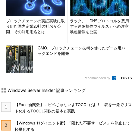
ブロックチェーンの実証実験に取
ラック、「DNSプロトコルを悪用
り組む国内企業20社の社名が公
する遠隔操作ウイルス」への注意
開、その利用用途とは
喚起情報を公開
GMO、ブロックチェーン技術を使ったゲーム用バ
ックエンドを開発
Recommended by
Windows Server Insider 記事ランキング
【Excel新関数】コピペじゃないよTOCOLだよ！ 表を一発でリス
ト化するTOCOL関数の基本と実践
【Windows 11ダイエット術】「隠れた不要サービス」を停止して
軽量化する