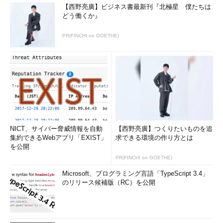
【西野亮廣】ビジネス書最新刊『北極星 僕たちは
どう働くか』
PR(FINCHI on GOETHE)
NICT、サイバー脅威情報を自動
【西野亮廣】つくりたいものを追
集約できるWebアプリ「EXIST」
求できる環境の作り方とは
を公開
PR(FINCHI on GOETHE)
Microsoft、プログラミング言語「TypeScript 3.4」
のリリース候補版（RC）を公開