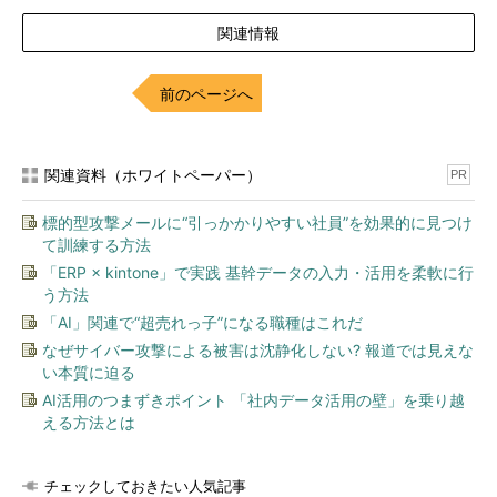
関連情報
前のページへ
関連資料（ホワイトペーパー）
PR
標的型攻撃メールに“引っかかりやすい社員”を効果的に見つけ
て訓練する方法
「ERP × kintone」で実践 基幹データの入力・活用を柔軟に行
う方法
「AI」関連で“超売れっ子”になる職種はこれだ
なぜサイバー攻撃による被害は沈静化しない? 報道では見えな
い本質に迫る
AI活用のつまずきポイント 「社内データ活用の壁」を乗り越
える方法とは
チェックしておきたい人気記事