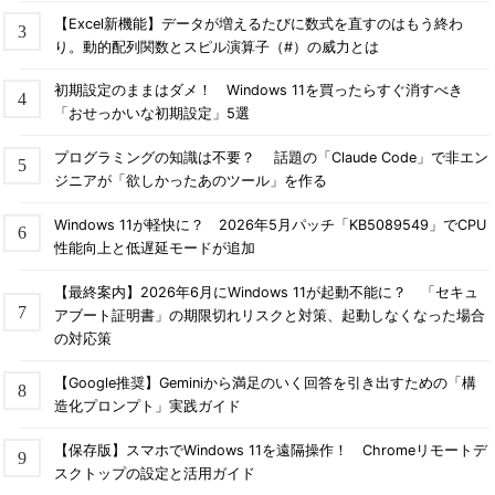
【Excel新機能】データが増えるたびに数式を直すのはもう終わ
り。動的配列関数とスピル演算子（#）の威力とは
初期設定のままはダメ！ Windows 11を買ったらすぐ消すべき
「おせっかいな初期設定」5選
プログラミングの知識は不要？ 話題の「Claude Code」で非エン
ジニアが「欲しかったあのツール」を作る
Windows 11が軽快に？ 2026年5月パッチ「KB5089549」でCPU
性能向上と低遅延モードが追加
【最終案内】2026年6月にWindows 11が起動不能に？ 「セキュ
アブート証明書」の期限切れリスクと対策、起動しなくなった場合
の対応策
【Google推奨】Geminiから満足のいく回答を引き出すための「構
造化プロンプト」実践ガイド
【保存版】スマホでWindows 11を遠隔操作！ Chromeリモートデ
スクトップの設定と活用ガイド