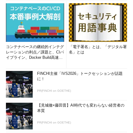
コンテナベースの継続的インテグ
「電子署名」とは、「デジタル署
レーションの利点／課題と、CIパ
名」とは
イプライン、Docker Build高速化
のコツ (1/2...
FINCHI主催「IVS2026」トークセッションが話題
に！
PR(FINCHI on GOETHE)
【見城徹×藤田晋】AI時代でも変わらない経営者の
本質
PR(FINCHI on GOETHE)