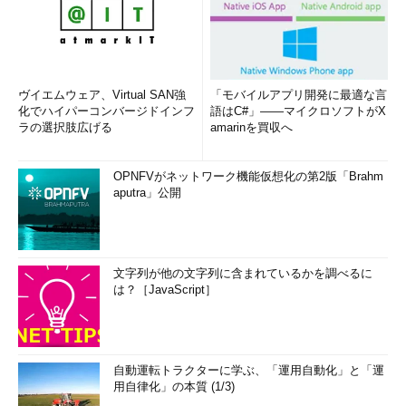
ヴイエムウェア、Virtual SAN強
「モバイルアプリ開発に最適な言
化でハイパーコンバージドインフ
語はC#」――マイクロソフトがX
ラの選択肢広げる
amarinを買収へ
OPNFVがネットワーク機能仮想化の第2版「Brahm
aputra」公開
文字列が他の文字列に含まれているかを調べるに
は？［JavaScript］
自動運転トラクターに学ぶ、「運用自動化」と「運
用自律化」の本質 (1/3)