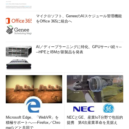
マイクロソフト、GeneeのAIスケジュール管理機能
をOffice 365に統合へ
AI／ディープラーニングに特化、GPUサーバ続々─
─HPEとIBMが新製品を発表
Microsoft Edge、「WebVR」を
NECとGE、産業IoT分野で包括的
積極サポートへ──Firefox／Chro
提携 第4次産業革命を見据え
meなどと共同で