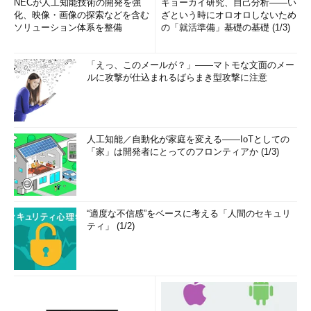
NECが人工知能技術の開発を強
ギョーカイ研究、自己分析――い
化、映像・画像の探索などを含む
ざという時にオロオロしないため
ソリューション体系を整備
の「就活準備」基礎の基礎 (1/3)
「えっ、このメールが？」――マトモな文面のメー
ルに攻撃が仕込まれるばらまき型攻撃に注意
人工知能／自動化が家庭を変える――IoTとしての
「家」は開発者にとってのフロンティアか (1/3)
“適度な不信感”をベースに考える「人間のセキュリ
ティ」 (1/2)