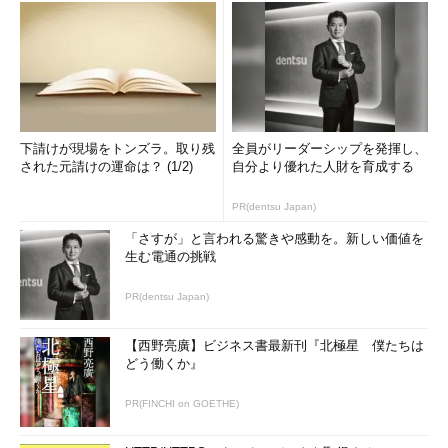
下請けが現場をトンズラ。取り残
全員がリーダーシップを発揮し、
された元請けの運命は？ (1/2)
自分より優れた人財を育成する
PR(dentsu Japan)
「さすが」と言われる驚きや感動を。新しい価値を
生む電通の挑戦
PR(dentsu Japan)
【西野亮廣】ビジネス書最新刊『北極星 僕たちは
どう働くか』
PR(FINCHI on GOETHE)