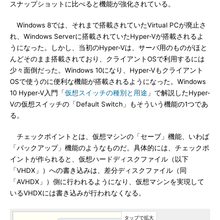
スナップショットに比べると機能が強化されている。
Windows 8では、それまで搭載されていたVirtual PCが廃止さ
れ、Windows Serverに搭載されていたHyper-Vが搭載されるよ
うになった。しかし、当初のHyper-Vは、サーバ用のものがほと
んどそのまま搭載されており、クライアントOSで利用するには
少々面倒だった。Windows 10になり、Hyper-Vもクライアント
OSで使うのに便利な機能が搭載されるようになった。Windows
10 Hyper-V入門「
仮想スイッチの種別と用途
」で解説したHyper-
Vの仮想スイッチの「Default Switch」もそういう機能の1つであ
る。
チェックポイントとは、仮想マシンの「セーブ」機能、いわば
「バックアップ」機能のようなものだ。具体的には、チェックポ
イントが作られると、仮想ハードディスクファイル（以下
「VHDX」）への書き込みは、差分ディスクファイル（同
「AVHDX」）側に行われるようになり、仮想マシンを実現して
いるVHDXには書き込みが行われなくなる。