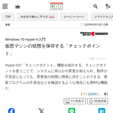
TOP
AIを作り動かし守り生かす
ロー/ノーコード
クラウドネイ
連載
2020年9月10日 公開
Windows 10 Hyper-V入門
仮想マシンの状態を保存する「チェックポイン
ト」
（1/2 ページ）
Hyper-Vの「チェックポイント」機能を紹介する。チェックポイ
ントを使うことで、システムに何らかの変更が加えられ、動作が
不安定になっても、変更前の状態に簡単に戻すことができる。更
新プログラムの不具合などを確認するような場合にも便利な機能
だ。
[
塩田紳二
，著]
PC用表示
関連情報