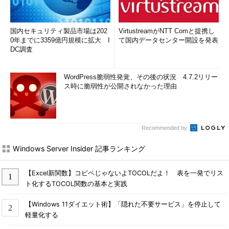
国内セキュリティ製品市場は202
VirtustreamがNTT Comと提携し
0年までに3359億円規模に拡大 I
て国内データセンター開設を発表
DC調査
WordPress脆弱性発覚、その後の状況 4.7.2リリー
ス時に脆弱性が公開されなかった理由
Recommended by
Windows Server Insider 記事ランキング
【Excel新関数】コピペじゃないよTOCOLだよ！ 表を一発でリス
ト化するTOCOL関数の基本と実践
【Windows 11ダイエット術】「隠れた不要サービス」を停止して
軽量化する