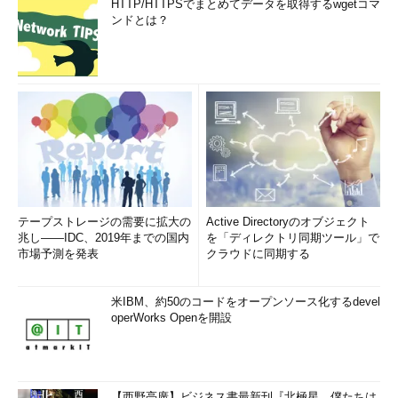
HTTP/HTTPSでまとめてデータを取得するwgetコマ
ンドとは？
テープストレージの需要に拡大の
Active Directoryのオブジェクト
兆し――IDC、2019年までの国内
を「ディレクトリ同期ツール」で
市場予測を発表
クラウドに同期する
米IBM、約50のコードをオープンソース化するdevel
operWorks Openを開設
【西野亮廣】ビジネス書最新刊『北極星 僕たちは