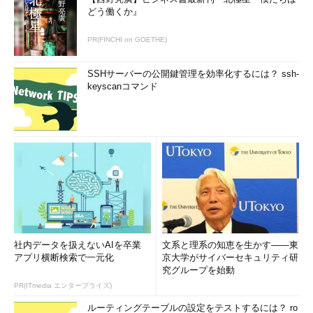
どう働くか』
PR(FINCHI on GOETHE)
SSHサーバーの公開鍵管理を効率化するには？ ssh-
keyscanコマンド
社内データを扱えないAIを卒業
文系と理系の知恵を生かす――東
アプリ横断検索で一元化
京大学がサイバーセキュリティ研
究グループを始動
PR(ITmedia エンタープライズ)
ルーティングテーブルの設定をテストするには？ ro