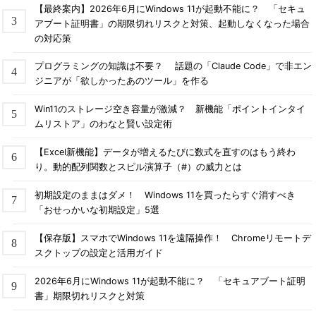
【最終案内】2026年6月にWindows 11が起動不能に？ 「セキュ
アブート証明書」の期限切れリスクと対策、起動しなくなった場合
の対応策
プログラミングの知識は不要？ 話題の「Claude Code」で非エン
ジニアが「欲しかったあのツール」を作る
Win11のストレージ空き容量が激減？ 新機能「ポイントインタイ
ムリストア」のわなと賢い設定術
【Excel新機能】データが増えるたびに数式を直すのはもう終わ
り。動的配列関数とスピル演算子（#）の威力とは
初期設定のままはダメ！ Windows 11を買ったらすぐ消すべき
「おせっかいな初期設定」5選
【保存版】スマホでWindows 11を遠隔操作！ Chromeリモートデ
スクトップの設定と活用ガイド
2026年6月にWindows 11が起動不能に？ 「セキュアブート証明
書」期限切れリスクと対策