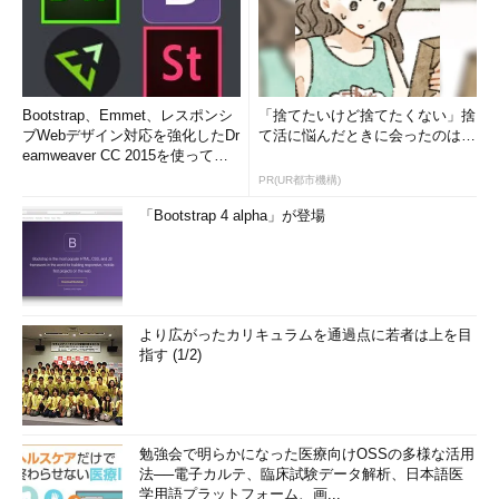
Bootstrap、Emmet、レスポンシ
「捨てたいけど捨てたくない」捨
ブWebデザイン対応を強化したDr
て活に悩んだときに会ったのは…
eamweaver CC 2015を使って
み...
PR(UR都市機構)
「Bootstrap 4 alpha」が登場
より広がったカリキュラムを通過点に若者は上を目
指す (1/2)
勉強会で明らかになった医療向けOSSの多様な活用
法──電子カルテ、臨床試験データ解析、日本語医
学用語プラットフォーム、画...