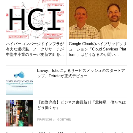
ハイパーコンバージドインフラが
Google Cloudのハイブリッドソリ
有力な選択肢、ノークリサーチが
ューション「Cloud Services Plat
中堅中小業のサーバ更新方針を調
form」はどうなるのか聞い...
査
Envoy、Istioによるサービスメッシュのスタートア
ップ、Tetrateが正式デビュー
【西野亮廣】ビジネス書最新刊『北極星 僕たちは
どう働くか』
PR(FINCHI on GOETHE)