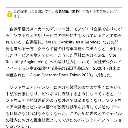
この記事は会員限定です。
会員登録（無料）
すると全てご覧いただけ
ます。
自動車部品メーカーのデンソーは、モノづくり企業でありなが
ら、ソフトウェアやサービスの開発に力を入れていることで知ら
れている。自動運転、MaaS（Mobility as a Service）などの開
発を進める一方、クラウド型の社有車管理システムなど、実用化
したサービスも増えている。こうした同社におけるSRE（Site
Reliability Engineering）への取り組みについて、同社デジタルイ
ノベーション室SRE課担当課長の石田晋哉氏が、2020年7月末に
開催された「Cloud Operator Days Tokyo 2020」で話した。
ソフトウェアがデンソーにおける製品のますます多くにおいて
中核的要素になり、ビジネスに直結するようになってくると、ソ
フトウェア開発は以前のような外注では済まなくなり、ソフトウ
ェア開発者とビジネス部門が投資対効果を共有して共通のゴール
を目指さなければならなくなった。このために内製とアジャイル
の社内における推進組織としてできたのがデジタルイノベーショ
ン室だという。