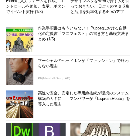
Excelに入力フォームを作成、コ
デザインネタをWebで探す人が知
ントロールを追加、表示、ボタン
っておきたい、日ごろのネタ収集
でイベント実行 (1/3)
と活用を効率化する4つのアプリ
(1/3)
作業手順書はもういらない！ Puppetにおける自動
化の定義書「マニフェスト」の書き方と基礎文法ま
とめ (1/5)
マーシャルのヘッドホンが「ファッション」で終わ
らない理由
PR(Marshall Group AB)
高速で安全、安定した専用線接続が理想のシステム
構築のカギに――マンパワーが「ExpressRoute」を
導入した理由