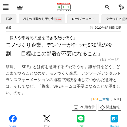
TOP
AIを作り動かし守り生かす
ロー/ノーコード
クラウドネイ
連載
2020年9月15日 公開
「個人や部署間の壁をできるだけ低く」
モノづくり企業、デンソーが作ったSRE課の役
割、「目標はこの部署が不要になること」
（1/2 ページ）
結局、「SRE」とは何を意味するのだろうか。誰が何をどう、ど
こまでやることなのか。モノづくり企業、デンソーがデジタルト
ランスフォーメーションの過程で実践を通じてつかんだ意味と
は。そしてなぜ、「将来、SREチームは不要になることが望まし
い」のか。
[
三木泉
，＠IT]
PC用表示
関連情報
Share
Post
LINE
Hatena