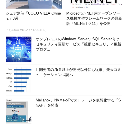
シェア別荘「COCO VILLA Owne
Microsoftが.NET用オープンソー
rs」3選
ス機械学習フレームワークの最新
版「ML.NET 0.11」を公開
PR(COCO VILLA on GOETHE)
オンプレミスのWindows Server／SQL Server向け
セキュリティ更新サービス「拡張セキュリティ更新
プログ...
IT開発者の75％以上が開発以外にも従事、楽天コミ
ュニケーションズ調べ
Mellanox、NVMe-oFでストレージを仮想化する「S
NAP」を発表