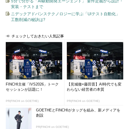
5分で分かる「AI駆動開発エージェント」 要件定義から設計・
実装・テストまで
ニデックアドバンステクノロジーに学ぶ「UIテスト自動化」
工数削減の秘訣は?
チェックしておきたい人気記事
FINCHI主催「IVS2026」トーク
【見城徹×藤田晋】AI時代でも変
セッションが話題に！
わらない経営者の本質
PR(FINCHI on GOETHE)
PR(FINCHI on GOETHE)
GOETHEとFINCHIがタッグを組み、新メディアを
創設
PR(FINCHI on GOETHE)