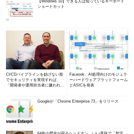
【Windows 10】できる人は知っているキーボード
ショートカット
CI/CDパイプラインを妨げない形
Faceook、AI処理向けのモジュラ
でセキュリティを実現すれば、
ーハードウェアプラットフォーム
「開発者や運用担当者に嫌われな
とASICを発表
いWAF」は可能か
Googleが「Chrome Enterprise 73」をリリース
64年の歴史が宿るヘッドホン、いい意味で「想定