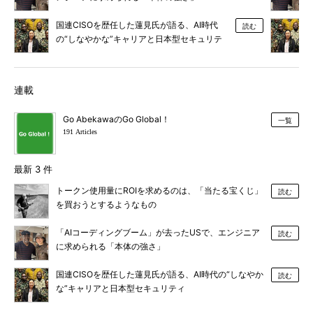
国連CISOを歴任した蓮見氏が語る、AI時代
読む
の“しなやかな”キャリアと日本型セキュリテ
ィ
連載
Go AbekawaのGo Global！
一覧
191 Articles
最新 3 件
トークン使用量にROIを求めるのは、「当たる宝くじ」
読む
を買おうとするようなもの
「AIコーディングブーム」が去ったUSで、エンジニア
読む
に求められる「本体の強さ」
国連CISOを歴任した蓮見氏が語る、AI時代の“しなやか
読む
な”キャリアと日本型セキュリティ