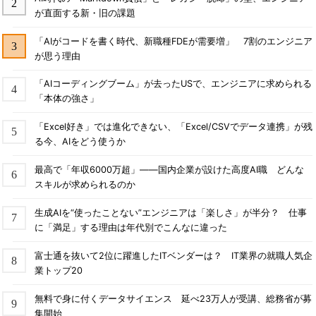
が直面する新・旧の課題
「AIがコードを書く時代、新職種FDEが需要増」 7割のエンジニア
が思う理由
「AIコーディングブーム」が去ったUSで、エンジニアに求められる
「本体の強さ」
「Excel好き」では進化できない、「Excel/CSVでデータ連携」が残
る今、AIをどう使うか
最高で「年収6000万超」――国内企業が設けた高度AI職 どんな
スキルが求められるのか
生成AIを“使ったことない”エンジニアは「楽しさ」が半分？ 仕事
に「満足」する理由は年代別でこんなに違った
富士通を抜いて2位に躍進したITベンダーは？ IT業界の就職人気企
業トップ20
無料で身に付くデータサイエンス 延べ23万人が受講、総務省が募
集開始