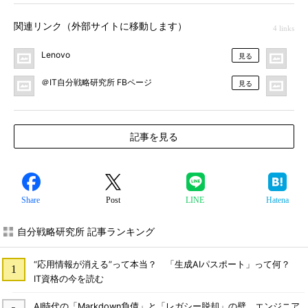
関連リンク（外部サイトに移動します）
4 links
Lenovo
＠I
見る
＠IT自分戦略研究所 FBページ
＠
見る
記事を見る
Share
Post
LINE
Hatena
自分戦略研究所 記事ランキング
“応用情報が消える”って本当？ 「生成AIパスポート」って何？
IT資格の今を読む
AI時代の「Markdown負債」と「レガシー脱却」の壁、エンジニア