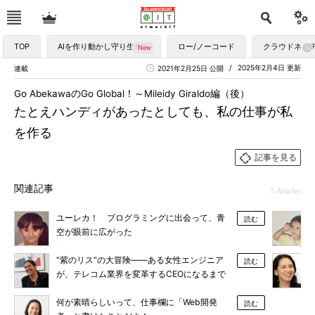
TOP
AIを作り動かし守り生かす
ロー/ノーコード
クラウドネイ
2025年2月4日 更新
連載
2021年2月25日 公開
Go AbekawaのGo Global！～Mileidy Giraldo編（後）
たとえハンディがあったとしても、私の仕事が私
を作る
記事を見る
関連記事
5 Articles
ユーレカ！ プログラミングに出会って、青
読む
空が眼前に広がった
“紫のリス”の大冒険――ある女性エンジニア
読む
が、テレコム業界を変革するCEOになるまで
何が素晴らしいって、仕事欄に「Web開発
読む