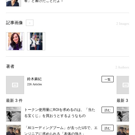
者」と書けたことだよ！
記事画像
＋
2 Images
1
2
著者
2 Authors
鈴木麻紀
一覧
226 Articles
最新 3 件
最新 3 件
トークン使用量にROIを求めるのは、「当た
読む
る宝くじ」を買おうとするようなもの
「AIコーディングブーム」が去ったUSで、エ
読む
ンジニアに求められる「本体の強さ」