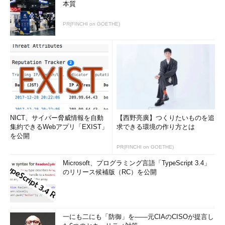
本質
PR(FINCHI on GOETHE)
NICT、サイバー脅威情報を自動
【西野亮廣】つくりたいものを追
集約できるWebアプリ「EXIST」
求できる環境の作り方とは
を公開
PR(FINCHI on GOETHE)
Microsoft、プログラミング言語「TypeScript 3.4」
のリリース候補版（RC）を公開
一にも二にも「防御」を――元CIAのCISOが提言し