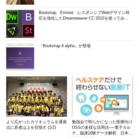
Bootstrap、Emmet、レスポンシブWebデザイン対
応を強化したDreamweaver CC 2015を使ってみ...
「Bootstrap 4 alpha」が登場
より広がったカリキュラムを通過
勉強会で明らかになった医療向け
点に若者は上を目指す (1/2)
OSSの多様な活用法──電子カル
テ、臨床試験データ解析、日本語
医学用語プラットフォーム、画...