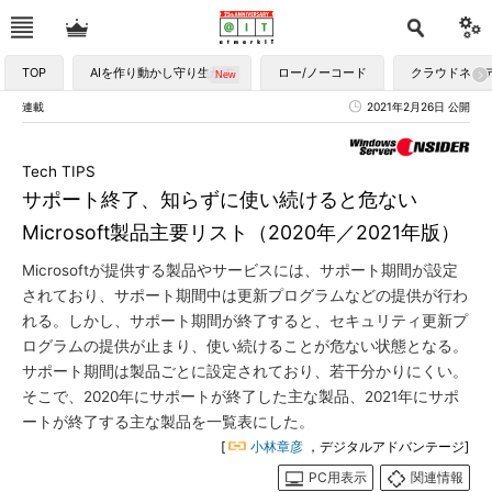
TOP
AIを作り動かし守り生かす
ロー/ノーコード
クラウドネイ
連載
2021年2月26日 公開
Tech TIPS
サポート終了、知らずに使い続けると危ない
Microsoft製品主要リスト（2020年／2021年版）
Microsoftが提供する製品やサービスには、サポート期間が設定
されており、サポート期間中は更新プログラムなどの提供が行わ
れる。しかし、サポート期間が終了すると、セキュリティ更新プ
ログラムの提供が止まり、使い続けることが危ない状態となる。
サポート期間は製品ごとに設定されており、若干分かりにくい。
そこで、2020年にサポートが終了した主な製品、2021年にサポ
ートが終了する主な製品を一覧表にした。
[
小林章彦
，デジタルアドバンテージ]
PC用表示
関連情報