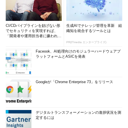
CI/CDパイプラインを妨げない形
生成AIでナレッジ管理を革新 組
でセキュリティを実現すれば、
織知を統合するツールとは
「開発者や運用担当者に嫌われな
いWAF」は可能か
PR(ITmedia エンタープライズ)
Faceook、AI処理向けのモジュラーハードウェアプ
ラットフォームとASICを発表
Googleが「Chrome Enterprise 73」をリリース
デジタルトランスフォーメーションの進捗状況を測
定するには