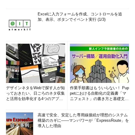
Excelに入力フォームを作成、コントロールを追
加、表示、ボタンでイベント実行 (1/3)
デザインネタをWebで探す人が知
作業手順書はもういらない！ Pup
っておきたい、日ごろのネタ収集
petにおける自動化の定義書「マ
と活用を効率化する4つのアプリ
ニフェスト」の書き方と基礎文法
(1/3)
まとめ (1/5)
高速で安全、安定した専用線接続が理想のシステム
構築のカギに――マンパワーが「ExpressRoute」を
導入した理由