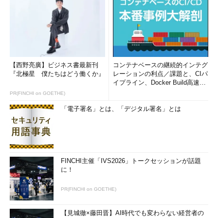
【西野亮廣】ビジネス書最新刊
コンテナベースの継続的インテグ
『北極星 僕たちはどう働くか』
レーションの利点／課題と、CIパ
イプライン、Docker Build高速化
のコツ (1/2...
PR(FINCHI on GOETHE)
「電子署名」とは、「デジタル署名」とは
FINCHI主催「IVS2026」トークセッションが話題
に！
PR(FINCHI on GOETHE)
【見城徹×藤田晋】AI時代でも変わらない経営者の