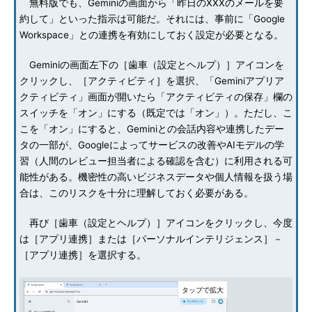
無料版でも、Geminiの画面から「昨日のXXXのメールを要
約して」といった指示は可能だ。それには、事前に「Google
Workspace」との連携を有効にしておく設定が必要となる。
Geminiの画面左下の［歯車（設定とヘルプ）］アイコンを
クリックし、［アクティビティ］を選択、「Geminiアプリア
クティビティ」画面が開いたら「アクティビティの保存」欄の
スイッチを「オン」にする（既定では「オン」）。ただし、こ
こを「オン」にすると、Geminiとの会話内容や連携したデー
タの一部が、Googleによってサービスの改善やAIモデルの学
習（人間のレビュー担当者による確認を含む）に利用される可
能性がある。機密性の高いビジネスデータや個人情報を扱う場
合は、このリスクを十分に理解しておく必要がある。
再び［歯車（設定とヘルプ）］アイコンをクリックし、今度
は［アプリ連携］または［パーソナルインテリジェンス］－
［アプリ連携］を選択する。