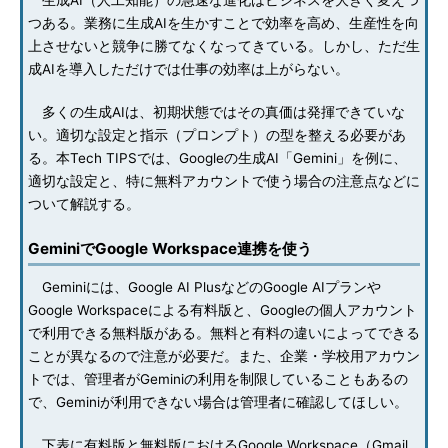
生成AI（人工知能）の急速な進化はビジネスを大きく変えつ
つある。業務に生成AIを生かすことで効率を高め、生産性を向
上させないと競争に勝てなくなってきている。しかし、ただ生
成AIを導入しただけでは仕事の効率は上がらない。
多くの生成AIは、初期状態ではその真価は発揮できていな
い。適切な設定と指示（プロンプト）の型を整える必要があ
る。本Tech TIPSでは、Googleの生成AI「Gemini」を例に、
適切な設定と、特に無料アカウントで使う場合の注意点などに
ついて解説する。
GeminiでGoogle Workspace連携を使う
Geminiには、Google AI PlusなどのGoogle AIプランや
Google Workspaceによる有料版と、Googleの個人アカウント
で利用できる無料版がある。無料と有料の違いによってできる
ことが異なるので注意が必要だ。また、企業・学校用アカウン
トでは、管理者がGeminiの利用を制限していることもあるの
で、Geminiが利用できない場合は管理者に確認してほしい。
下表に有料版と無料版におけるGoogle Workspace（Gmail