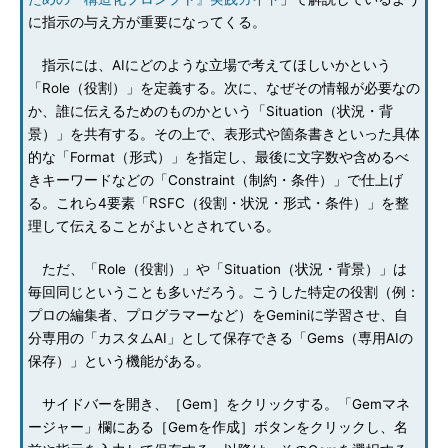
に指示の与え方が重要になってくる。
指示には、AIにどのような立場で考えてほしいかという
「Role（役割）」を定義する。次に、なぜその情報が必要なの
か、誰に伝えるためのものかという「Situation（状況・背
景）」を共有する。その上で、表形式や箇条書きといった具体
的な「Format（形式）」を指定し、最後に文字数や含めるべ
きキーワードなどの「Constraint（制約・条件）」で仕上げ
る。これら4要素「RSFC（役割・状況・形式・条件）」を整
理して伝えることがよいとされている。
ただ、「Role（役割）」や「Situation（状況・背景）」は
毎回同じということも多いだろう。こうした特定の役割（例：
プロの編集者、プログラマーなど）をGeminiに学習させ、自
分専用の「カスタムAI」として保存できる「Gems（専用AIの
保存）」という機能がある。
サイドバーを開き、［Gem］をクリックする。「Gemマネ
ージャー」欄にある［Gemを作成］ボタンをクリックし、名