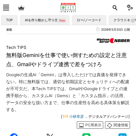
TOP
AIを作り動かし守り生かす
ロー/ノーコード
クラウドネイ
連載
2026年5月20日 公開
Tech TIPS
無料版Geminiを仕事で使い倒すための設定と注意
点、Gmailやドライブ連携で差をつけろ
Googleの生成AI「Gemini」は導入しただけでは真価を発揮でき
ない。特に無料版では、適切な初期設定とセキュリティへの配慮
が不可欠だ。本Tech TIPSでは、GmailやGoogleドライブとの連
携手順から、カスタムAI（Gems）と「カスタム指示」の活用、
データの安全な扱い方まで、仕事の生産性を高める具体策を解説
する。
[
小林章彦
，デジタルアドバンテージ]
PC用表示
関連情報