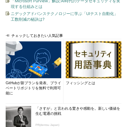
「Microsoft Purview」解説:AI時代のデータセキュリティを実
現する仕組みとは
ニデックアドバンステクノロジーに学ぶ「UIテスト自動化」
工数削減の秘訣は?
チェックしておきたい人気記事
GitHubが新プランを発表、プライ
フィッシングとは
ベートリポジトリを無料で利用可
能に
「さすが」と言われる驚きや感動を。新しい価値を
生む電通の挑戦
PR(dentsu Japan)