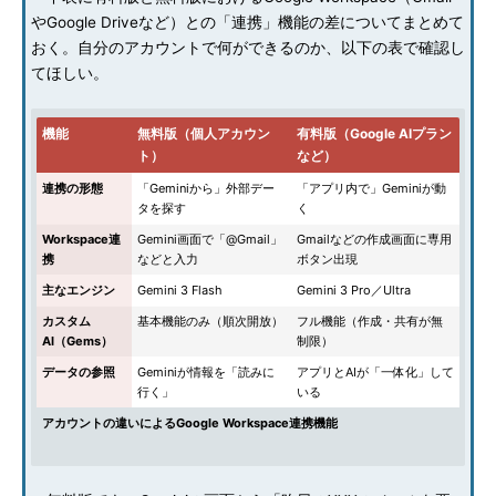
やGoogle Driveなど）との「連携」機能の差についてまとめて
おく。自分のアカウントで何ができるのか、以下の表で確認し
てほしい。
機能
無料版（個人アカウン
有料版（Google AIプラン
ト）
など）
連携の形態
「Geminiから」外部デー
「アプリ内で」Geminiが動
タを探す
く
Workspace連
Gemini画面で「@Gmail」
Gmailなどの作成画面に専用
携
などと入力
ボタン出現
主なエンジン
Gemini 3 Flash
Gemini 3 Pro／Ultra
カスタム
基本機能のみ（順次開放）
フル機能（作成・共有が無
AI（Gems）
制限）
データの参照
Geminiが情報を「読みに
アプリとAIが「一体化」して
行く」
いる
アカウントの違いによるGoogle Workspace連携機能