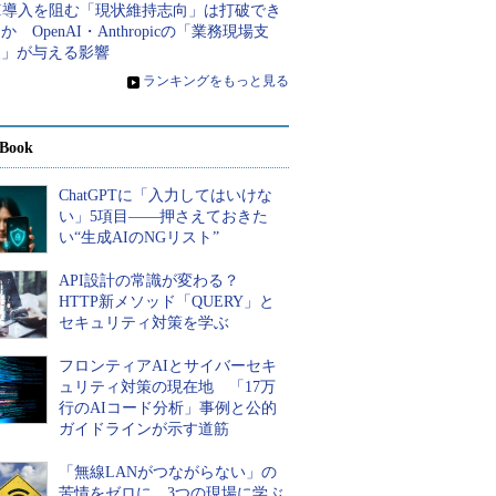
AI導入を阻む「現状維持志向」は打破でき
か OpenAI・Anthropicの「業務現場支
援」が与える影響
»
ランキングをもっと見る
Book
ChatGPTに「入力してはいけな
い」5項目――押さえておきた
い“生成AIのNGリスト”
API設計の常識が変わる？
HTTP新メソッド「QUERY」と
セキュリティ対策を学ぶ
フロンティアAIとサイバーセキ
ュリティ対策の現在地 「17万
行のAIコード分析」事例と公的
ガイドラインが示す道筋
「無線LANがつながらない」の
苦情をゼロに 3つの現場に学ぶ