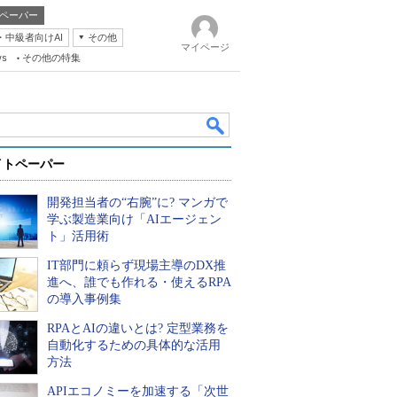
ペーパー
・中級者向けAI
その他
マイページ
ws
その他の特集
イトペーパー
開発担当者の“右腕”に? マンガで
学ぶ製造業向け「AIエージェン
ト」活用術
IT部門に頼らず現場主導のDX推
k
進へ、誰でも作れる・使えるRPA
の導入事例集
RPAとAIの違いとは? 定型業務を
自動化するための具体的な活用
方法
APIエコノミーを加速する「次世