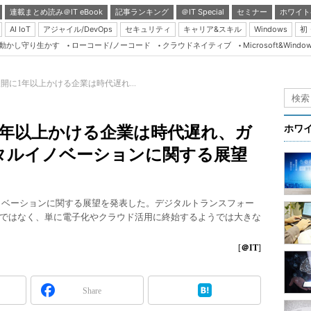
連載まとめ読み＠IT eBook
記事ランキング
＠IT Special
セミナー
ホワイト
AI IoT
アジャイル/DevOps
セキュリティ
キャリア&スキル
Windows
初
り動かし守り生かす
ローコード/ノーコード
クラウドネイティブ
Microsoft&Windo
Server & Storage
HTML5 + UX
開に1年以上かける企業は時代遅れ...
Smart & Social
Coding Edge
1年以上かける企業は時代遅れ、ガ
ホワ
Java Agile
タルイノベーションに関する展望
Database Expert
Linux ＆ OSS
ノベーションに関する展望を発表した。デジタルトランスフォー
Master of IP Networ
ではなく、単に電子化やクラウド活用に終始するようでは大きな
Security & Trust
[
＠IT
]
Test & Tools
Insider.NET
Share
ブログ