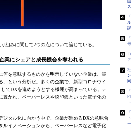
国
「
ル
課
り組みに関して2つの点について論じている。
合企業にシェアと成長機会を奪われる
デ
社
に何を意味するものかを明示していない企業は、競
ン
る」という分析だ。多くの企業で、新型コロナウイ
対応としてDXを進めようとする機運が高まっている。テ
「
に置かれ、ペーパーレスや脱印鑑といった電子化の
P
ジタル化に向かう中で、企業が進めるDXの意味合
ト
タルイノベーションから、ペーパーレスなど電子化