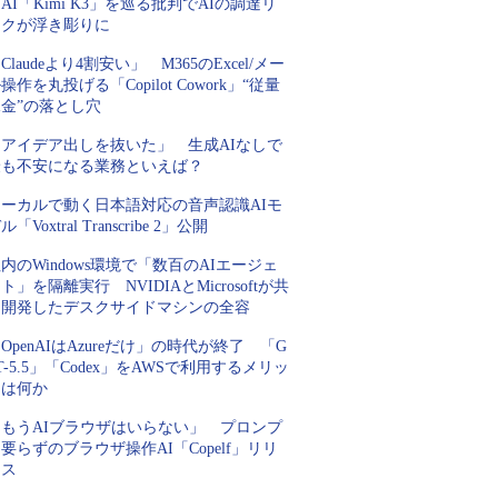
AI「Kimi K3」を巡る批判でAIの調達リ
スクが浮き彫りに
Claudeより4割安い」 M365のExcel/メー
操作を丸投げる「Copilot Cowork」“従量
金”の落とし穴
「アイデア出しを抜いた」 生成AIなしで
最も不安になる業務といえば？
ローカルで動く日本語対応の音声認識AIモ
ル「Voxtral Transcribe 2」公開
内のWindows環境で「数百のAIエージェ
ト」を隔離実行 NVIDIAとMicrosoftが共
同開発したデスクサイドマシンの全容
OpenAIはAzureだけ」の時代が終了 「G
T-5.5」「Codex」をAWSで利用するメリッ
トは何か
「もうAIブラウザはいらない」 プロンプ
要らずのブラウザ操作AI「Copelf」リリ
ース