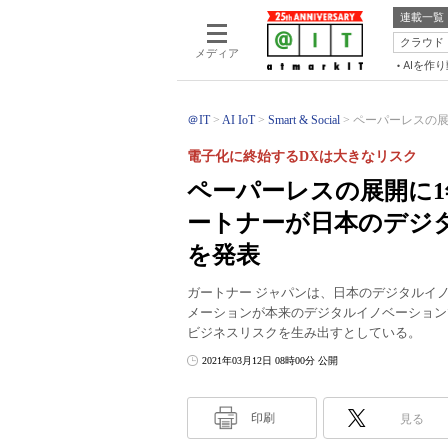
連載一覧
クラウド
メディア
AIを作
＠IT
AI IoT
Smart & Social
ペーパーレスの展
電子化に終始するDXは大きなリスク
ペーパーレスの展開に
ートナーが日本のデジ
を発表
ガートナー ジャパンは、日本のデジタルイ
メーションが本来のデジタルイノベーション
ビジネスリスクを生み出すとしている。
2021年03月12日 08時00分 公開
印刷
見る