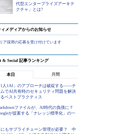
代型エンタープライズアーキテ
クチャ」とは?
ティメディアからのお知らせ
リア採用の応募を受け付けています
rt & Social 記事ランキング
月間
本日
1人1AI」のアプローチは破綻する――チ
ームでAI共有時のセキュリティ問題を解決
するベストプラクティス
arkdownファイルが、AI時代の負債に？
oogleが提案する「ナレッジ標準化」の一
手
AIにもサプライチェーン管理が必要？ 中