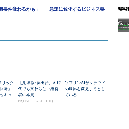
週要件変わるかも」――急速に変化するビジネス要
編集
ブリック
【見城徹×藤田晋】AI時
ソブリンAIがクラウド
回帰」
代でも変わらない経営
の世界を変えようとし
セキュ
者の本質
ている
語れな
PR(FINCHI on GOETHE)