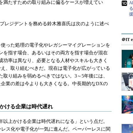
を満たすための取り組みに偏るケースが増えてい
る
プレジデントを務める鈴木雅喜氏は次のように述べ
＠IT e
使った処理の電子化やレガシーマイグレーションを
ンを指す場合、あるいはその両方を指す場合が混在
成功率は異なり、必要となる人材やスキルも大きく
考え、取り組むべきだ。現在は電子化が広がっている
た取り組みを弱めるべきではない。3～5年後には、
た企業の差は今よりも大きくなる。中長期的なDXの
上かける企業は時代遅れ
年以上かける企業は時代遅れになる」という点だ。
ーパーレス化や電子化が一気に進んだ。ペーパーレスに関