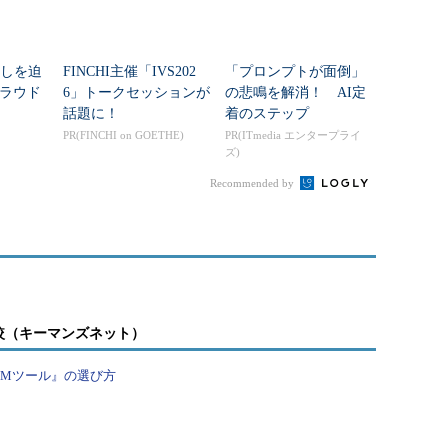
直しを迫
FINCHI主催「IVS202
「プロンプトが面倒」
ラウド
6」トークセッションが
の悲鳴を解消！ AI定
話題に！
着のステップ
PR(FINCHI on GOETHE)
PR(ITmedia エンタープライ
ズ)
Recommended by
較（キーマンズネット）
PMツール』の選び方