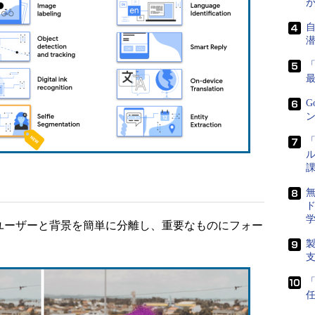
G
ン
「
ル
課
ド
PIは画像内のユーザーと背景を簡単に分離し、重要なものにフォー
任