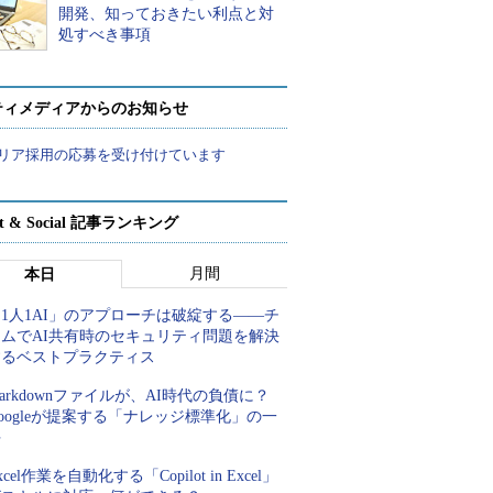
開発、知っておきたい利点と対
処すべき事項
ティメディアからのお知らせ
リア採用の応募を受け付けています
rt & Social 記事ランキング
月間
本日
1人1AI」のアプローチは破綻する――チ
ームでAI共有時のセキュリティ問題を解決
するベストプラクティス
arkdownファイルが、AI時代の負債に？
oogleが提案する「ナレッジ標準化」の一
手
xcel作業を自動化する「Copilot in Excel」