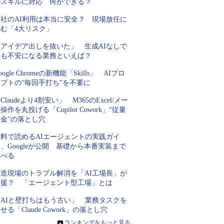
がスキルに対応 何ができる？
自社のAI利用は本当に安全？ 現場放任に
潜む「4大リスク」
「アイデア出しを抜いた」 生成AIなしで
最も不安になる業務といえば？
oogle Chromeの新機能「Skills」 AIプロ
プトの“毎回手打ち”を不要に
Claudeより4割安い」 M365のExcel/メー
操作を丸投げる「Copilot Cowork」“従量
金”の落とし穴
無料で読めるAIエージェントの実践ガイ
、Googleが公開 基礎から本番実装まで
学べる
製造現場のトラブル解消を「AI工場長」が
支援？ 「エージェント型工場」とは
「AIと壁打ちはもう古い」 業務タスクを
せる「Claude Cowork」の落とし穴
»
ランキングをもっと見る