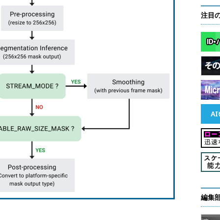
注目
編集
）