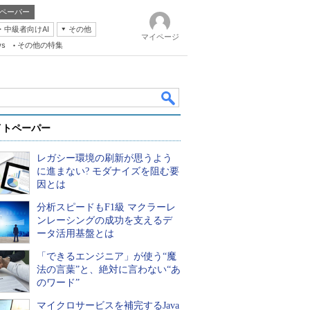
ペーパー
・中級者向けAI
その他
マイページ
ws
その他の特集
イトペーパー
レガシー環境の刷新が思うよう
に進まない? モダナイズを阻む要
因とは
分析スピードもF1級 マクラーレ
k
ンレーシングの成功を支えるデ
ータ活用基盤とは
「できるエンジニア」が使う“魔
法の言葉”と、絶対に言わない“あ
のワード”
マイクロサービスを補完するJava