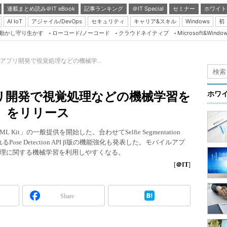
連載まとめ読み＠IT eBook
記事ランキング
＠IT Special
セミナー
ホワイト
AI IoT
アジャイル/DevOps
セキュリティ
キャリア&スキル
Windows
初
り動かし守り生かす
ローコード/ノーコード
クラウドネイティブ
Microsoft&Windo
Server & Storage
HTML5 + UX
イルアプリ開発で視覚処理などの機械学...
Smart & Social
Coding Edge
アプリ開発で視覚処理などの機械学習を
ホワ
Java Agile
t」をリリース
Database Expert
Kit」の一般提供を開始した。合わせてSelfie Segmentation
Linux ＆ OSS
れるPose Detection API β版の機能強化も発表した。モバイルアプ
理に関する機械学習を利用しやすくなる。
Master of IP Networ
[
＠IT
]
Security & Trust
Test & Tools
Share
Insider.NET
ブログ