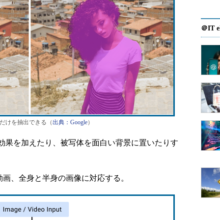
＠IT e
物像の部分だけを抽出できる（
出典：Google
）
効果を加えたり、被写体を面白い背景に置いたりす
Iは静止画と動画、全身と半身の画像に対応する。