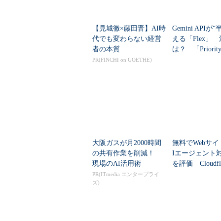
【見城徹×藤田晋】AI時
Gemini APIが
代でも変わらない経営
える「Flex」
者の本質
は？ 「Priori
何が違う？
PR(FINCHI on GOETHE)
大阪ガスが月2000時間
無料でWebサイ
の共有作業を削減！
Iエージェント
現場のAI活用術
を評価 Cloudfl
ツール公開
PR(ITmedia エンタープライ
ズ)