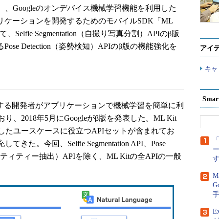
時間）、Googleのオンデバイス機械学習機能を利用した
アプリケーションを開発するためのモバイルSDK「ML
lfie Segmentation（自撮り写真分割）APIのβ版
Pose Detection（姿勢検知）APIのβ版の機能強化を
アイ
キャ
Sma
を対象とする開発者がアプリケーションで機械学習を簡単に利
018年5月にGoogleがβ版を発表した。ML Kit
したユースケースに役立つAPIセットが含まれてお
「
。今回、Selfie Segmentation API、Pose
ction（エンティティー抽出）APIを除く、ML Kitの全APIの一般
M
G
E