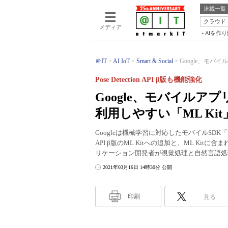
連載一覧
クラウド
メディア
AIを作
＠IT
AI IoT
Smart & Social
Google、モバ
Pose Detection API β版も機能強化
Google、モバイル
利用しやすい「ML Ki
Googleは機械学習に対応したモバイルSDK「ML 
API β版のML Kitへの追加と、ML Kitに含ま
リケーション開発者が視覚処理と自然言語処
2021年03月16日 14時30分 公開
印刷
見る