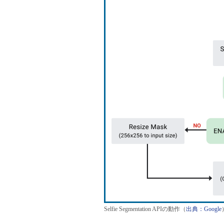
Selfie Segmentation APIの動作（
出典：Google