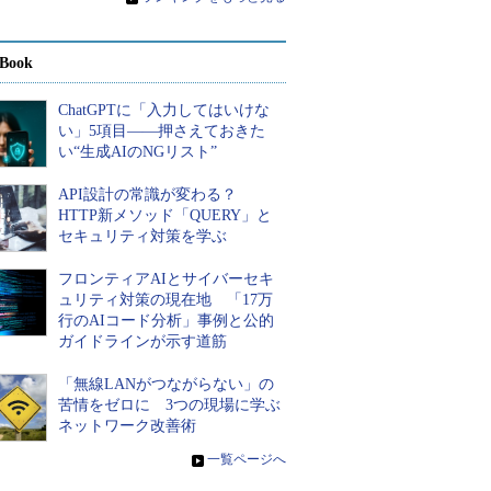
Book
ChatGPTに「入力してはいけな
い」5項目――押さえておきた
い“生成AIのNGリスト”
API設計の常識が変わる？
HTTP新メソッド「QUERY」と
セキュリティ対策を学ぶ
フロンティアAIとサイバーセキ
ュリティ対策の現在地 「17万
行のAIコード分析」事例と公的
ガイドラインが示す道筋
「無線LANがつながらない」の
苦情をゼロに 3つの現場に学ぶ
ネットワーク改善術
»
一覧ページへ