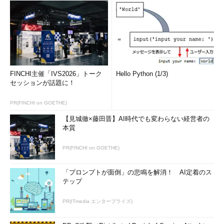
FINCHI主催「IVS2026」トーク
Hello Python (1/3)
セッションが話題に！
PR(FINCHI on GOETHE)
【見城徹×藤田晋】AI時代でも変わらない経営者の
本質
PR(FINCHI on GOETHE)
「プロンプトが面倒」の悲鳴を解消！ AI定着のス
テップ
PR(ITmedia エンタープライズ)