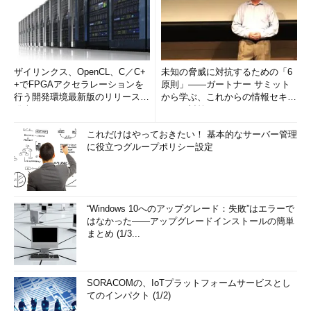
ザイリンクス、OpenCL、C／C+
未知の脅威に対抗するための「6
+でFPGAアクセラレーションを
原則」――ガートナー サミット
行う開発環境最新版のリリースを
から学ぶ、これからの情報セキュ
発表
リティ対策
これだけはやっておきたい！ 基本的なサーバー管理
に役立つグループポリシー設定
“Windows 10へのアップグレード：失敗”はエラーで
はなかった――アップグレードインストールの簡単
まとめ (1/3...
SORACOMの、IoTプラットフォームサービスとし
てのインパクト (1/2)