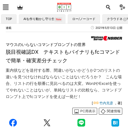
TOP
AIを作り動かし守り生かす
ロー/ノーコード
クラウドネイ
連載
2021年5月13日 公開
マウスのいらないコマンドプロンプトの世界
脱目視確認DX テキストもバイナリもfcコマンド
で簡単・確実差分チェック
案内状などを送付する際、間違いがないかどうか2つのリストの
違いを見つけなければならないことはないだろうか？ こんな場
合、リストの行を順番に見比べるのは大変。WordやExcelを使っ
てやれないことはないが、単純なリストの比較なら、コマンドプ
ロンプト上でfcコマンドを使えば一発だ！
[
竹内充彦
，著]
PC用表示
関連情報