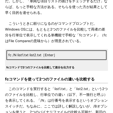
だ。しかし、「単純な項目リストの抜けをチェックするだけ」な
らば、もっと手軽な方法がある。そちらを使った方が結果として
早く目的を達せられる。
こういうときに頼りになるのがコマンドプロンプトだ。
Windows OSには、もともと2つのファイルを比較して両者の差
分を行単位で表示してくれる単機能で手軽な「fcコマンド」（fc
はFile Compareの意味から）が用意されている。
fc /N list1.txt list2.txt［Enter］
fcコマンドで2つのファイルを比較して差分を出力する
fcコマンドを使って2つのファイルの違いを比較する
このコマンドを実行すると「list1.txt」と「list2.txt」という2つ
のファイルを比較し、行単位での違い（以下、不一致行と呼ぶ）
を表示してくれる。「/N」は行番号を表示するというオプション
スイッチだ。ちなみに、ここでは詳しく解説しないが、/Bオプシ
ョンを使うと、2つのバイナリファイルの比較も可能だ。新旧の