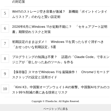
の対応策
Win11のストレージ空き容量が激減？ 新機能「ポイントインタイ
ムリストア」のわなと賢い設定術
2026年6月にWindows 11が起動不能に？ 「セキュアブート証明
書」期限切れリスクと対策
初期設定のままはダメ！ Windows 11を買ったらすぐ消すべき
「おせっかいな初期設定」5選
プログラミングの知識は不要？ 話題の「Claude Code」で非エン
ジニアが「欲しかったあのツール」を作る
【保存版】スマホでWindows 11を遠隔操作！ Chromeリモートデ
スクトップの設定と活用ガイド
「Kimi K3」中国製オープンウェイトAIの衝撃。中国製AIモデルのコ
スト99％削減の裏にある技術とリスク
Copyright © ITmedia Inc. All Rights Reserved.
ページトップに戻る