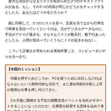
膨大な項目からなるリストが収められた2つのテキストファイ
ルがある。もし、その2つの内容が同じかどうかをチェックする
としたら、あなたはどうやるだろうか？
紙に印刷して、2つのリストを並べ、定規を当てながら行単位
で両者を見比べていくというのは、元がデジタルデータなのに、
手法がアナログ過ぎる。そもそもリストが数百行、数千行あった
としたら、人間が見比べていくうちにミスが起きかねない。
こういう正確さが求められる単純作業こそ、コンピュータにや
らせるべきだ。
【今回のミッション】
印鑑を押すためどころか、PCを使うために出社しなければ
ならないという前時代的な当社で、また退社時刻5分前に上司
が面倒な仕事を押し付けてきた。
3カ月後に開催する予定の国際交流イベントを当社がサポー
トすることになったのだが、出展国を歓迎する意味を込めて各