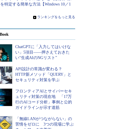
を特定する簡単な方法【Windows 10／1
】
»
ランキングをもっと見る
Book
ChatGPTに「入力してはいけな
い」5項目――押さえておきた
い“生成AIのNGリスト”
API設計の常識が変わる？
HTTP新メソッド「QUERY」と
セキュリティ対策を学ぶ
フロンティアAIとサイバーセキ
ュリティ対策の現在地 「17万
行のAIコード分析」事例と公的
ガイドラインが示す道筋
「無線LANがつながらない」の
苦情をゼロに 3つの現場に学ぶ