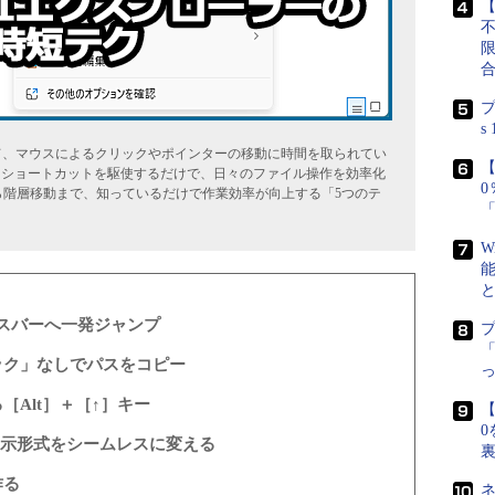
【
プ
s
において、マウスによるクリックやポインターの移動に時間を取られてい
【
ドショートカットを駆使するだけで、日々のファイル操作を効率化
ーから階層移動まで、知っているだけで作業効率が向上する「5つのテ
W
レスバーへ一発ジャンプ
「
ック」なしでパスをコピー
Alt］＋［↑］キー
【
0
で表示形式をシームレスに変える
作る
ネ