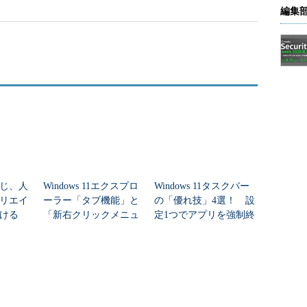
編集
じ、人
Windows 11エクスプロ
Windows 11タスクバー
リエイ
ーラー「タブ機能」と
の「優れ技」4選！ 設
ける
「新右クリックメニュ
定1つでアプリを強制終
ー」を使いこなす5つの
了、1クリックで新しい
テクニック
ウィンドウを開く方法
など