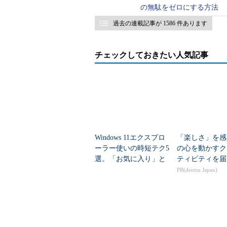
の無駄をゼロにする方法
過去の連載記事が 1586 件あります
チェックしておきたい人気記事
Windows 11エクスプロ
「楽しさ」を感
ーラー使いの時短テク5
の心を動かすク
選。「お気に入り」と
ティビティを届
「ライブラリ」の賢い
PR(dentsu Japan)
活用法ほか