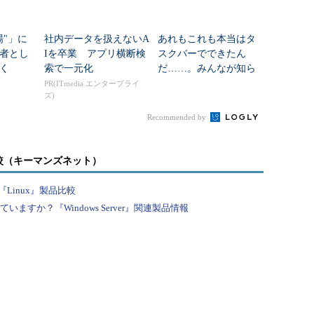
場"」に
社内データを扱えないA
あれもこれも本当はタ
者とし
Iを卒業 アプリ横断検
スクバーでできたん
く
索で一元化
だ……。みんなが知ら
ないWindows 11タスク
PR(ITmedia エンタープライ
ズ)
バーの世界
Recommended by
較（キーマンズネット）
Linux』製品比較
すか？『Windows Server』関連製品情報