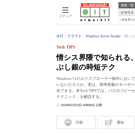
連載一覧
クラウド
メディア
AIを作
＠IT
クラウド
Windows Server Insider
情シス
Tech TIPS
情シス界隈で知られる、W
ぶし銀の時短テク
Windows 11のエクスプローラー操作に
いないだろうか。実は、標準搭載のキーボー
化できる。本Tech TIPSでは、パスのコ
テクニック」を解説する。
2026年02月16日 05時00分 公開
印刷
通知