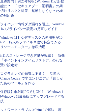
最終案内】2026年6月にWindows 11が起動
不能に？ 「セキュアブート証明書」の期
限切れリスクと対策、起動しなくなった場
合の対応策
ライバシー情報ダダ漏れを阻止。Window
 11のプライバシー設定の見直しガイド
Windows 11】なぜディスクの使用率が10
0％？ 犯人をファイル単位で特定できる
「リソースモニター」徹底活用
in11のストレージ空き容量が激減？ 新機
能「ポイントインタイムリストア」のわな
と賢い設定術
プログラミングの知識は不要？ 話題の
Claude Code」で非エンジニアが「欲しか
ったあのツール」を作る
保存版】非対応PCでもOK？ Windows 1
をWindows 11最新版にアップグレードする
裏技
ットワークトラブルは”ping”で解決、原