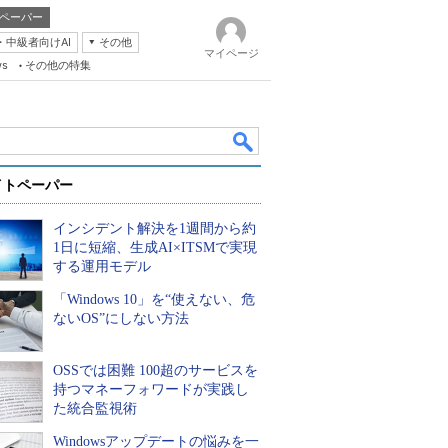
ペーパー
・中級者向けAI
その他
マイページ
ws
その他の特集
イトペーパー
インシデント解決を1週間から約
1日に短縮、生成AI×ITSMで実現
する運用モデル
「Windows 10」を“使えない、危
k
ないOS”にしない方法
OSSでは困難 100超のサービスを
持つマネーフォワードが実践し
た統合監視術
Windowsアップデートの悩みを一