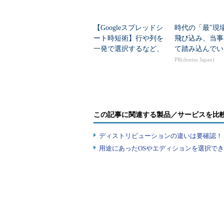
【Googleスプレッドシ
時代の「最"現
ート時短術】行や列を
飛び込み、当事
一発で選択するなど、
て踏み込んでい
スプレッドシートの操
PR(dentsu Japan)
作を極める5つのショー
トカット
この記事に関連する製品／サービスを比
ディストリビューションの違いは要確認！『
用途にあったOSやエディションを選択できていま