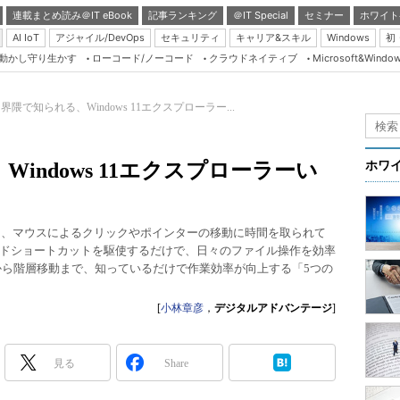
連載まとめ読み＠IT eBook
記事ランキング
＠IT Special
セミナー
ホワイト
AI IoT
アジャイル/DevOps
セキュリティ
キャリア&スキル
Windows
初
り動かし守り生かす
ローコード/ノーコード
クラウドネイティブ
Microsoft&Windo
Server & Storage
HTML5 + UX
界隈で知られる、Windows 11エクスプローラー...
Smart & Social
Coding Edge
indows 11エクスプローラーい
ホワ
Java Agile
Database Expert
おいて、マウスによるクリックやポインターの移動に時間を取られて
Linux ＆ OSS
ドショートカットを駆使するだけで、日々のファイル操作を効率
ピーから階層移動まで、知っているだけで作業効率が向上する「5つの
Master of IP Networ
Security & Trust
[
小林章彦
，
デジタルアドバンテージ
]
Test & Tools
Insider.NET
見る
Share
ブログ