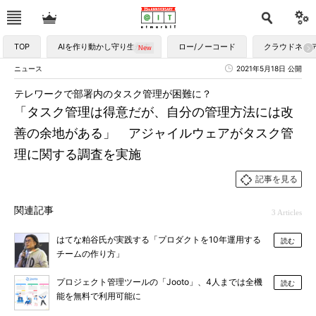
TOP
AIを作り動かし守り生かす
ロー/ノーコード
クラウドネイ
ニュース
2021年5月18日 公開
テレワークで部署内のタスク管理が困難に？
「タスク管理は得意だが、自分の管理方法には改
善の余地がある」 アジャイルウェアがタスク管
理に関する調査を実施
記事を見る
関連記事
3 Articles
はてな粕谷氏が実践する「プロダクトを10年運用する
読む
チームの作り方」
プロジェクト管理ツールの「Jooto」、4人までは全機
読む
能を無料で利用可能に