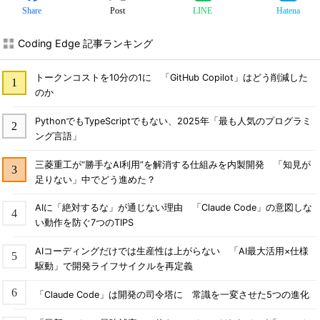
Share
Post
LINE
Hatena
Coding Edge 記事ランキング
トークンコストを10分の1に 「GitHub Copilot」はどう削減した
のか
PythonでもTypeScriptでもない、2025年「最も人気のプログラミ
ング言語」
三菱重工が“勝手なAI利用”を解消する仕組みを内製開発 「知見が
足りない」中でどう進めた？
AIに「絶対するな」が通じない理由 「Claude Code」の意図しな
い動作を防ぐ7つのTIPS
AIコーディングだけでは生産性は上がらない 「AI最大活用×仕様
駆動」で開発ライフサイクルを再定義
「Claude Code」は開発の司令塔に 常識を一変させた5つの進化