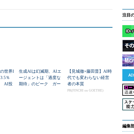
注目
6年の世界I
生成AIは幻滅期、AIエ
【見城徹×藤田晋】AI時
.5％
ージェントは「過度な
代でも変わらない経営
 AI投
期待」のピーク ガー
者の本質
野間の
トナー「未来志向型イ
PR(FINCHI on GOETHE)
ンフラテクノロジーの
ハイプ・サイクル...
編集