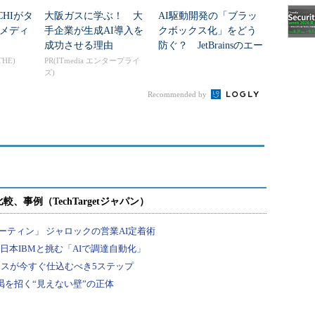
CHIがタ
大阪ガスに学ぶ！ 大
AI駆動開発の「ブラッ
メディ
手企業が生成AI導入を
クボックス化」をどう
成功させる理由
防ぐ？ JetBrainsのエー
ジェント統合管理
THE)
PR(ITmedia エンタープライ
ズ)
Recommended by