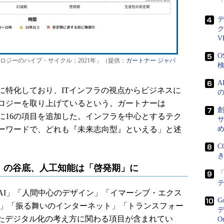
V
O
ジーのハイプ・サイクル：2021年」（提供：
ガートナー ジャパ
検
特化しており、ITインフラの視点からビジネスに
ロジーを取り上げているという。ガートナーは
創
たに16の項目を追加した。インフラを中心とするテク
サ
ーワードで、どれも『未来志向型』といえる」と述
C
」の谷底、人工知能は「啓発期」に
「
I」「人間中心のデザイン」「イマーシブ・エクス
G
G」「振る舞いのインターネット」「トランスフォー
デ
したデジタル化の考え方に関わる項目が含まれてい
O