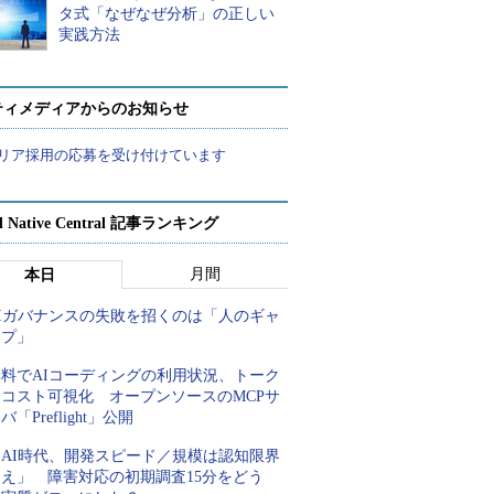
タ式「なぜなぜ分析」の正しい
実践方法
ティメディアからのお知らせ
リア採用の応募を受け付けています
d Native Central 記事ランキング
月間
本日
AIガバナンスの失敗を招くのは「人のギャ
ップ」
無料でAIコーディングの利用状況、トーク
ンコスト可視化 オープンソースのMCPサ
バ「Preflight」公開
「AI時代、開発スピード／規模は認知限界
超え」 障害対応の初期調査15分をどう