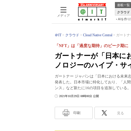
連載一覧
クラウド
メディア
AIを作
＠IT
クラウド
Cloud Native Central
ガートナ
「NFT」は「過度な期待」のピーク期に
ガートナーが「日本に
ノロジーのハイプ・サイ
ガートナー ジャパンは「日本における未来志
発表した。日本市場に特化しており、「人間
ンス」など新たに16の項目を追加している。
2021年10月29日 08時00分 公開
印刷
見る