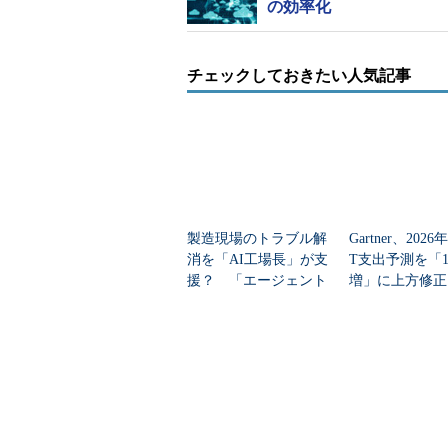
の効率化
チェックしておきたい人気記事
製造現場のトラブル解
Gartner、202
消を「AI工場長」が支
T支出予測を「13
援？ 「エージェント
増」に上方修正
型工場」とは
資で広がる「分
成長差」