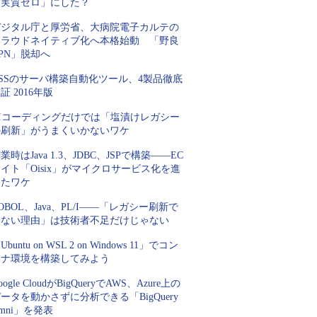
「実質ゼロ」にした？
デジタル庁と厚労省、大病院電子カルテの
クラウドネイティブ化へ本格始動 「野良
PN」脱却へ
SSのサーバ構築自動化ツール、4製品徹底
証 2016年版
AIコーディングだけでは「塩漬けレガシー
の刷新」がうまくいかないワケ
業時はJava 1.3、JDBC、JSPで構築――EC
イト「Oisix」がマイクロサービス化を進
めたワケ
OBOL、Java、PL/I――「レガシー刷新で
きない理由」は技術者不足だけじゃない
Ubuntu on WSL 2 on Windows 11」でコン
テナ環境を構築してみよう
oogle CloudがBigQueryでAWS、Azure上の
ータを動かさずに分析できる「BigQuery
mni」を発表