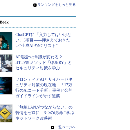
»
ランキングをもっと見る
Book
ChatGPTに「入力してはいけな
い」5項目――押さえておきた
い“生成AIのNGリスト”
API設計の常識が変わる？
HTTP新メソッド「QUERY」と
セキュリティ対策を学ぶ
フロンティアAIとサイバーセキ
ュリティ対策の現在地 「17万
行のAIコード分析」事例と公的
ガイドラインが示す道筋
「無線LANがつながらない」の
苦情をゼロに 3つの現場に学ぶ
ネットワーク改善術
»
一覧ページへ