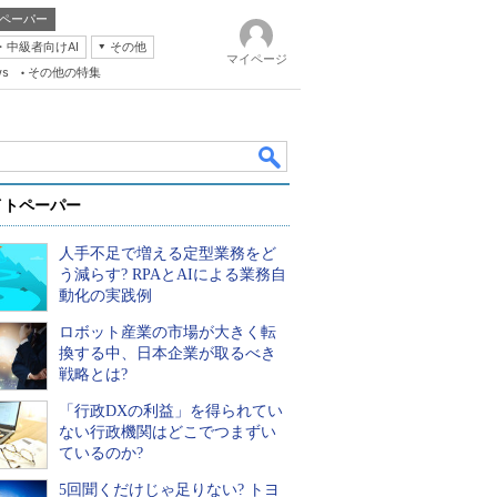
ペーパー
・中級者向けAI
その他
マイページ
ws
その他の特集
イトペーパー
人手不足で増える定型業務をど
う減らす? RPAとAIによる業務自
動化の実践例
ロボット産業の市場が大きく転
k
換する中、日本企業が取るべき
戦略とは?
「行政DXの利益」を得られてい
ない行政機関はどこでつまずい
ているのか?
5回聞くだけじゃ足りない? トヨ