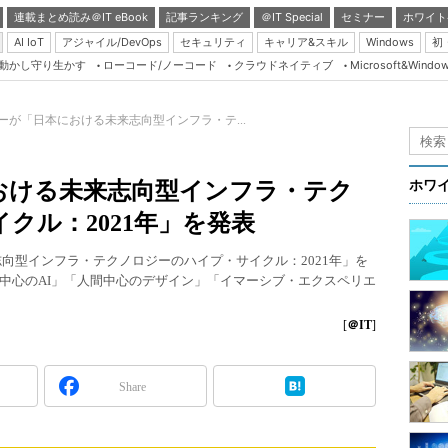
連載まとめ読み＠IT eBook
記事ランキング
＠IT Special
セミナー
ホワイト
AI IoT
アジャイル/DevOps
セキュリティ
キャリア&スキル
Windows
初
り動かし守り生かす
ローコード/ノーコード
クラウドネイティブ
Microsoft&Windo
Server & Storage
HTML5 + UX
ーが「日本における未来志向型インフラ・テ...
Smart & Social
Coding Edge
おける未来志向型インフラ・テク
ホワ
Java Agile
クル：2021年」を発表
Database Expert
向型インフラ・テクノロジーのハイプ・サイクル：2021年」を
Linux ＆ OSS
中心のAI」「人間中心のデザイン」「イマーシブ・エクスペリエ
Master of IP Networ
[
＠IT
]
Security & Trust
Test & Tools
Share
Insider.NET
ブログ