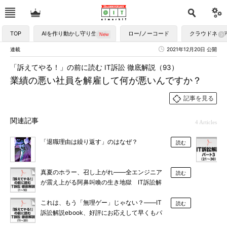
TOP
AIを作り動かし守り生かす
ロー/ノーコード
クラウドネイ
連載
2021年12月20日 公開
「訴えてやる！」の前に読む IT訴訟 徹底解説（93）
業績の悪い社員を解雇して何が悪いんですか？
記事を見る
関連記事
4 Articles
「退職理由は繰り返す」のはなぜ？
読む
真夏のホラー、召し上がれ――全エンジニア
読む
が震え上がる阿鼻叫喚の生き地獄 IT訴訟解
説連載、初のebook化
これは、もう「無理ゲー」じゃない？――IT
読む
訴訟解説ebook、好評にお応えして早くもパ
ート2 どーん！