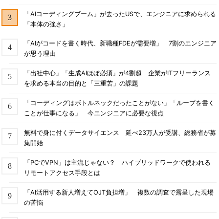
「AIコーディングブーム」が去ったUSで、エンジニアに求められる
「本体の強さ」
「AIがコードを書く時代、新職種FDEが需要増」 7割のエンジニア
が思う理由
「出社中心」「生成AIほぼ必須」が4割超 企業がITフリーランス
を求める本当の目的と「三重苦」の課題
「コーディングはボトルネックだったことがない」「ループを書く
ことが仕事になる」 今エンジニアに必要な視点
無料で身に付くデータサイエンス 延べ23万人が受講、総務省が募
集開始
「PCでVPN」は主流じゃない？ ハイブリッドワークで使われる
リモートアクセス手段とは
「AI活用する新人増えてOJT負担増」 複数の調査で露呈した現場
の苦悩