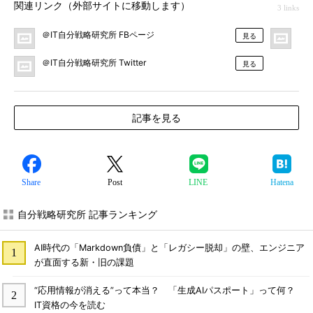
関連リンク（外部サイトに移動します）
3 links
＠IT自分戦略研究所 FBページ
＠
見る
＠IT自分戦略研究所 Twitter
見る
記事を見る
Share
Post
LINE
Hatena
自分戦略研究所 記事ランキング
AI時代の「Markdown負債」と「レガシー脱却」の壁、エンジニア
が直面する新・旧の課題
“応用情報が消える”って本当？ 「生成AIパスポート」って何？
IT資格の今を読む