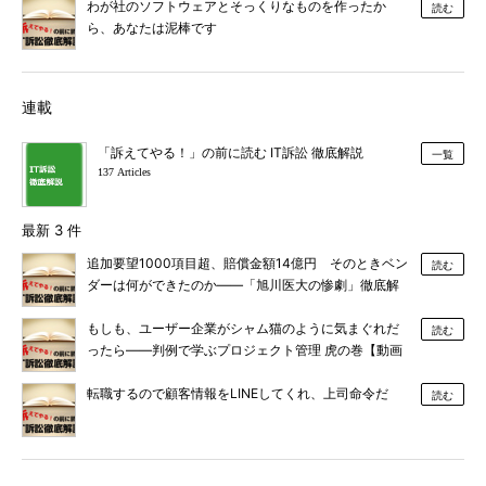
わが社のソフトウェアとそっくりなものを作ったか
読む
ら、あなたは泥棒です
連載
「訴えてやる！」の前に読む IT訴訟 徹底解説
一覧
137 Articles
最新 3 件
追加要望1000項目超、賠償金額14億円 そのときベン
読む
ダーは何ができたのか――「旭川医大の惨劇」徹底解
説【動画あり】
もしも、ユーザー企業がシャム猫のように気まぐれだ
読む
ったら――判例で学ぶプロジェクト管理 虎の巻【動画
あり】
転職するので顧客情報をLINEしてくれ、上司命令だ
読む