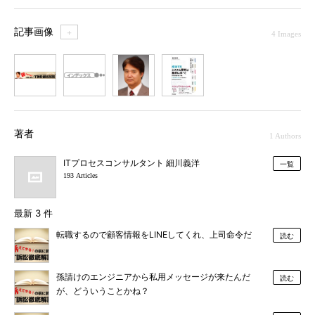
記事画像
＋
4 Images
1
2
3
4
著者
1 Authors
ITプロセスコンサルタント 細川義洋
一覧
193 Articles
最新 3 件
転職するので顧客情報をLINEしてくれ、上司命令だ
読む
孫請けのエンジニアから私用メッセージが来たんだ
読む
が、どういうことかね？