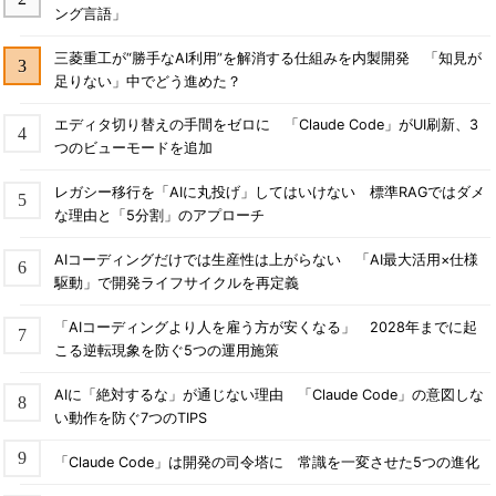
ング言語」
三菱重工が“勝手なAI利用”を解消する仕組みを内製開発 「知見が
足りない」中でどう進めた？
エディタ切り替えの手間をゼロに 「Claude Code」がUI刷新、3
つのビューモードを追加
レガシー移行を「AIに丸投げ」してはいけない 標準RAGではダメ
な理由と「5分割」のアプローチ
AIコーディングだけでは生産性は上がらない 「AI最大活用×仕様
駆動」で開発ライフサイクルを再定義
「AIコーディングより人を雇う方が安くなる」 2028年までに起
こる逆転現象を防ぐ5つの運用施策
AIに「絶対するな」が通じない理由 「Claude Code」の意図しな
い動作を防ぐ7つのTIPS
「Claude Code」は開発の司令塔に 常識を一変させた5つの進化