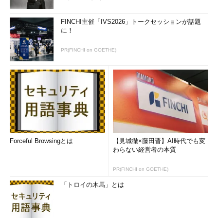
FINCHI主催「IVS2026」トークセッションが話題
に！
PR(FINCHI on GOETHE)
Forceful Browsingとは
【見城徹×藤田晋】AI時代でも変
わらない経営者の本質
PR(FINCHI on GOETHE)
「トロイの木馬」とは