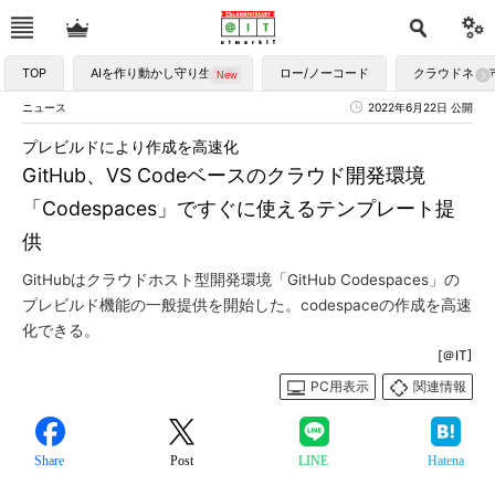
TOP
AIを作り動かし守り生かす
ロー/ノーコード
クラウドネイ
ニュース
2022年6月22日 公開
プレビルドにより作成を高速化
GitHub、VS Codeベースのクラウド開発環境
「Codespaces」ですぐに使えるテンプレート提
供
GitHubはクラウドホスト型開発環境「GitHub Codespaces」の
プレビルド機能の一般提供を開始した。codespaceの作成を高速
化できる。
[＠IT]
PC用表示
関連情報
Share
Post
LINE
Hatena