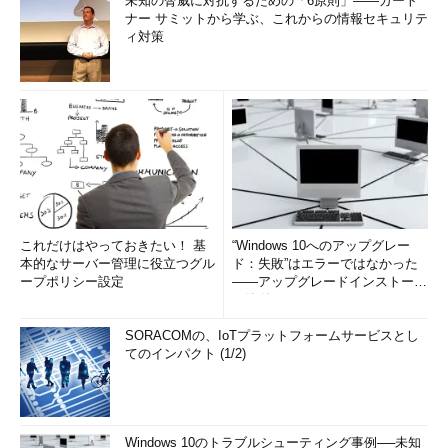
未知の脅威に対抗するための「6原則」――ガート
ナー サミットから学ぶ、これからの情報セキュリテ
ィ対策
これだけはやっておきたい！ 基
“Windows 10へのアップグレー
本的なサーバー管理に役立つグル
ド：失敗”はエラーではなかった
ープポリシー設定
――アップグレードインストール
の簡単まとめ (1/3...
SORACOMの、IoTプラットフォームサービスとし
てのインパクト (1/2)
Windows 10のトラブルシューティング事例──未知