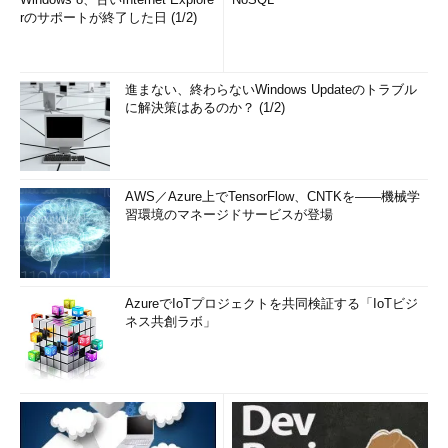
rのサポートが終了した日 (1/2)
進まない、終わらないWindows Updateのトラブル
に解決策はあるのか？ (1/2)
AWS／Azure上でTensorFlow、CNTKを――機械学
習環境のマネージドサービスが登場
AzureでIoTプロジェクトを共同検証する「IoTビジ
ネス共創ラボ」