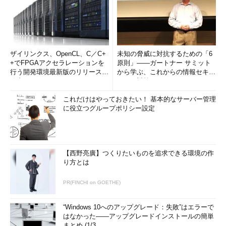
ザイリンクス、OpenCL、C／C+
未知の脅威に対抗するための「6
+でFPGAアクセラレーションを
原則」――ガートナー サミット
行う開発環境最新版のリリースを
から学ぶ、これからの情報セキュ
発表
リティ対策
これだけはやっておきたい！ 基本的なサーバー管理
に役立つグループポリシー設定
【西野亮廣】つくりたいものを追求できる環境の作
り方とは
PR(FINCHI on GOETHE)
“Windows 10へのアップグレード：失敗”はエラーで
はなかった――アップグレードインストールの簡単
まとめ (1/3...