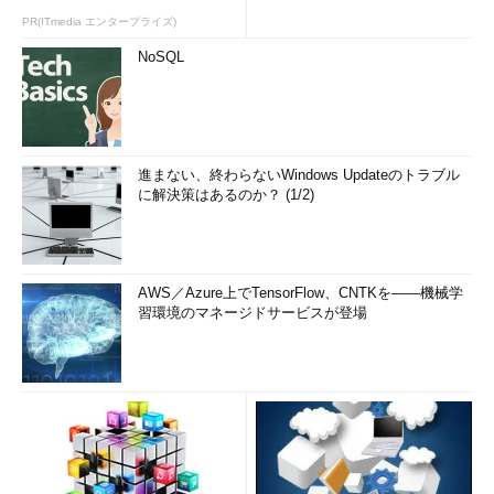
PR(ITmedia エンタープライズ)
NoSQL
進まない、終わらないWindows Updateのトラブル
に解決策はあるのか？ (1/2)
AWS／Azure上でTensorFlow、CNTKを――機械学
習環境のマネージドサービスが登場