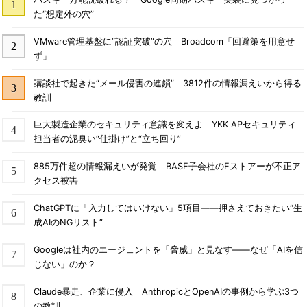
た“想定外の穴”
VMware管理基盤に“認証突破”の穴 Broadcom「回避策を用意せ
ず」
講談社で起きた“メール侵害の連鎖” 3812件の情報漏えいから得る
教訓
巨大製造企業のセキュリティ意識を変えよ YKK APセキュリティ
担当者の泥臭い“仕掛け”と“立ち回り”
885万件超の情報漏えいが発覚 BASE子会社のEストアーが不正ア
クセス被害
ChatGPTに「入力してはいけない」5項目――押さえておきたい“生
成AIのNGリスト”
Googleは社内のエージェントを「脅威」と見なす――なぜ「AIを信
じない」のか？
Claude暴走、企業に侵入 AnthropicとOpenAIの事例から学ぶ3つ
の教訓