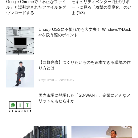
Google Chromeで「不正なファイ
セキュリティベンダー2社のリポ
ル」と誤判定されたファイルをダ
ートに見る「攻撃の高度化」のい
ウンロードする
ま (1/3)
Linux／OSSに不慣れでも大丈夫！ WindowsでDock
erを扱う際のポイント
【西野亮廣】つくりたいものを追求できる環境の作
り方とは
PR(FINCHI on GOETHE)
国内市場に登場した「SD-WAN」、企業にどんなメ
リットをもたらすか