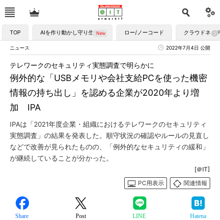
TOP
AIを作り動かし守り生かす
ロー/ノーコード
クラウドネイ
ニュース
2022年7月4日 公開
テレワークのセキュリティ実態調査で明らかに
例外的な「USBメモリや会社支給PCを使った機密
情報の持ち出し」を認める企業が2020年より増
加 IPA
IPAは「2021年度企業・組織におけるテレワークのセキュリティ
実態調査」の結果を発表した。順守状況の確認やルールの見直し
などで改善が見られたものの、「例外的なセキュリティの緩和」
が継続していることが分かった。
[＠IT]
PC用表示
関連情報
Share
Post
LINE
Hatena