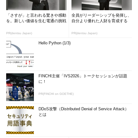
「さすが」と言われる驚きや感動
全員がリーダーシップを発揮し、
を。新しい価値を生む電通の挑戦
自分より優れた人財を育成する
PR(dentsu Japan)
PR(dentsu Japan)
Hello Python (1/3)
FINCHI主催「IVS2026」トークセッションが話題
に！
PR(FINCHI on GOETHE)
DDoS攻撃（Distributed Denial of Service Attack）
とは