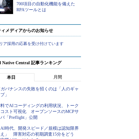
700項目の自動化機能を備えた
RPAツールとは
ティメディアからのお知らせ
リア採用の応募を受け付けています
d Native Central 記事ランキング
月間
本日
AIガバナンスの失敗を招くのは「人のギャ
ップ」
無料でAIコーディングの利用状況、トーク
ンコスト可視化 オープンソースのMCPサ
バ「Preflight」公開
「AI時代、開発スピード／規模は認知限界
超え」 障害対応の初期調査15分をどう