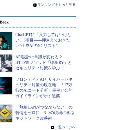
»
ランキングをもっと見る
Book
ChatGPTに「入力してはいけな
い」5項目――押さえておきた
い“生成AIのNGリスト”
API設計の常識が変わる？
HTTP新メソッド「QUERY」と
セキュリティ対策を学ぶ
フロンティアAIとサイバーセキ
ュリティ対策の現在地 「17万
行のAIコード分析」事例と公的
ガイドラインが示す道筋
「無線LANがつながらない」の
苦情をゼロに 3つの現場に学ぶ
ネットワーク改善術
»
一覧ページへ