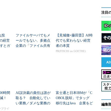
注目
丸投
ファイルサーバでもメ
【見城徹×藤田晋】AI時
”の経営
ールでもない、多拠点
代でも変わらない経営
すとガ
企業の「ファイル共有
者の本質
氏が指
手段」トップは？
PR(FINCHI on GOETHE)
00時間
AI誤決裁の責任は誰が
富士通と日本IBMが「C
削減！
取る？ 自動化してい
OBOL脱却」でタッグ
い業務／ダメな業務の
移行先はJava 企業をど
編集
境界線
う支援？
タープライ