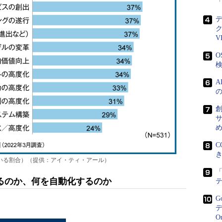
V
O
検
創
サ
C
いる割合）（提供：アイ・ティ・アール）
「
るのか、何を自動化するのか
G
デ
O