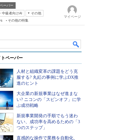
ペーパー
・中級者向けAI
その他
マイページ
ws
その他の特集
イトペーパー
人材と組織変革の課題をどう克
服する? 丸紅の事例に学ぶDX推
進のヒント
大企業の新規事業はなぜ進まな
k
い? ニコンの「スピンオフ」に学
ぶ成功戦略
新規事業開発の手順でもう迷わ
ない、成功率を高めるための「3
つのステップ」
直感的な操作で業務を自動化、