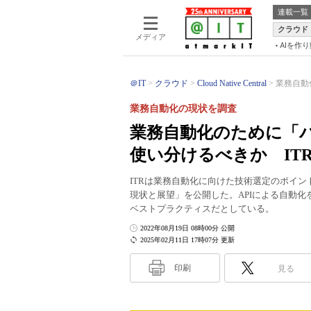
連載一覧
クラウド
メディア
AIを作
＠IT
クラウド
Cloud Native Central
業務自動
業務自動化の現状を調査
業務自動化のために「バ
使い分けるべきか IT
ITRは業務自動化に向けた技術選定のポイ
現状と展望」を公開した。APIによる自動化
ベストプラクティスだとしている。
2022年08月19日 08時00分 公開
2025年02月11日 17時07分 更新
印刷
見る