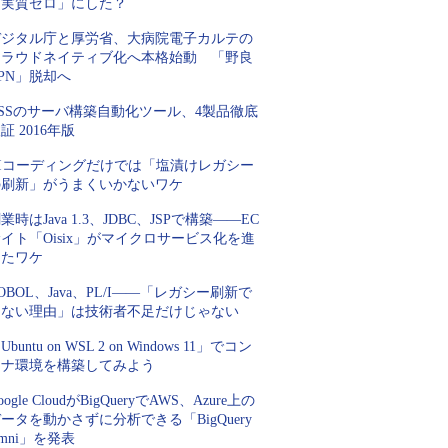
「実質ゼロ」にした？
デジタル庁と厚労省、大病院電子カルテの
クラウドネイティブ化へ本格始動 「野良
PN」脱却へ
SSのサーバ構築自動化ツール、4製品徹底
証 2016年版
AIコーディングだけでは「塩漬けレガシー
の刷新」がうまくいかないワケ
業時はJava 1.3、JDBC、JSPで構築――EC
イト「Oisix」がマイクロサービス化を進
めたワケ
OBOL、Java、PL/I――「レガシー刷新で
きない理由」は技術者不足だけじゃない
Ubuntu on WSL 2 on Windows 11」でコン
テナ環境を構築してみよう
oogle CloudがBigQueryでAWS、Azure上の
ータを動かさずに分析できる「BigQuery
mni」を発表