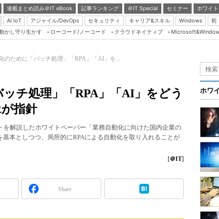
連載まとめ読み＠IT eBook
記事ランキング
＠IT Special
セミナー
ホワイト
AI IoT
アジャイル/DevOps
セキュリティ
キャリア&スキル
Windows
初
り動かし守り生かす
ローコード/ノーコード
クラウドネイティブ
Microsoft&Windo
Server & Storage
HTML5 + UX
化のために「バッチ処理」「RPA」「AI」を...
Smart & Social
Coding Edge
ッチ処理」「RPA」「AI」をどう
ホワ
Java Agile
Rが指針
Database Expert
ントを解説したホワイトペーパー「業務自動化に向けた国内企業の
Linux ＆ OSS
を基本としつつ、局所的にRPAによる自動化を取り入れることが
Master of IP Networ
[
＠IT
]
Security & Trust
Test & Tools
Share
Insider.NET
ブログ