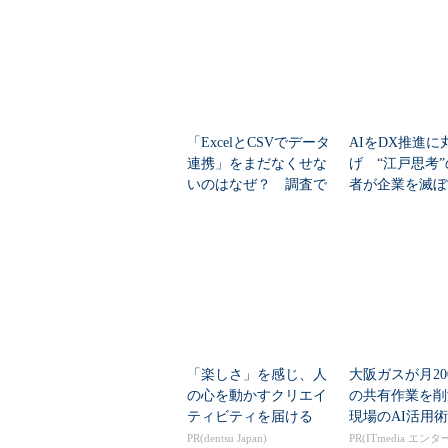
「ExcelとCSVでデータ
AIをDX推進に
連携」をまだなくせな
げ “江戸思考
いのはなぜ？ 調査で
者が企業を滅ぼ
見えたその原因
ートナーの亦賀
摘する理由
「楽しさ」を感じ、人
大阪ガスが月20
の心を動かすクリエイ
の共有作業を
ティビティを届ける
現場のAI活用術
PR(dentsu Japan)
PR(ITmedia エン