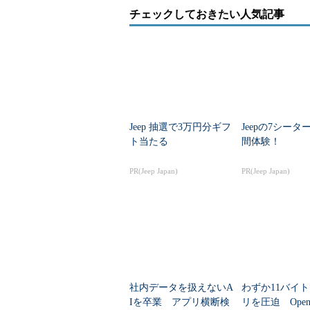
チェックしておきたい人気記事
Jeep 抽選で3万円分ギフ
Jeepの7シータ
ト当たる
間体験！
PR(Jeep Japan)
PR(Jeep Japan)
社内データを扱えないA
わずか11バイ
Iを卒業 アプリ横断検
リを圧迫 Open