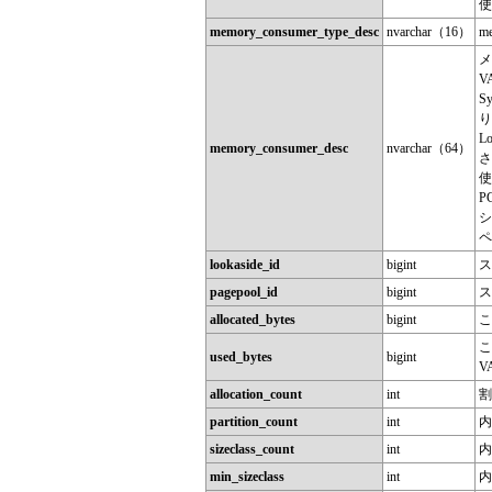
使
memory_consumer_type_desc
nvarchar（16）
m
メ
V
S
り
L
memory_consumer_desc
nvarchar（64）
さ
使
P
シ
ペ
lookaside_id
bigint
ス
pagepool_id
bigint
ス
allocated_bytes
bigint
こ
こ
used_bytes
bigint
V
allocation_count
int
割
partition_count
int
内
sizeclass_count
int
内
min_sizeclass
int
内