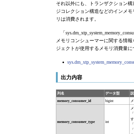
それ以外にも、トランザクション構
ジコレクション構造などのインメモ
リは消費されます。
「sys.dm_xtp_system_memo
メモリコンシューマーに関する情報
ジェクトが使用するメモリ消費量に
sys.dm_xtp_system_memory_con
出力内容
列名
データ型
説
memory_consumer_id
bigint
メ
メ
「
す
memory_consumer_type
int
「
「