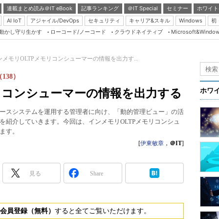
連載まとめ読み＠IT eBook
記事ランキング
＠IT Special
セミナー
ホワイト
AI IoT
アジャイル/DevOps
セキュリティ
キャリア&スキル
Windows
初
り動かし守り生かす
ローコード/ノーコード
クラウドネイティブ
Microsoft&Windo
Server & Storage
HTML5 + UX
ンメモリOLTPメモリコンシューマーの情報を出力す...
Smart & Social
138）
Coding Edge
リコンシューマーの情報を出力する
ホワ
Java Agile
働するデータベースシステムを運用する管理者に向け、「動的管理ビュー」の活
Database Expert
を紹介していきます。今回は、インメモリOLTPメモリコンシュ
Linux ＆ OSS
ます。
[
伊東敏章
，
＠IT
]
Master of IP Networ
Security & Trust
見る
Share
Test & Tools
Insider.NET
会員登録（無料）
すると全てご覧いただけます。
ブログ