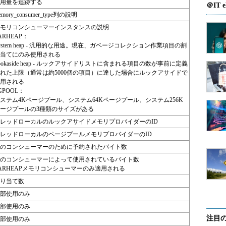
用量を追跡する
＠IT e
emory_consumer_type列の説明
モリコンシューマーインスタンスの説明
ARHEAP：
ystem heap - 汎用的な用途。現在、ガベージコレクション作業項目の割
当てにのみ使用される
ookaside heap - ルックアサイドリストに含まれる項目の数が事前に定義
れた上限（通常は約5000個の項目）に達した場合にルックアサイドで
用される
GPOOL：
ステム4Kページプール、システム64Kページプール、システム256K
ージプールの3種類のサイズがある
レッドローカルのルックアサイドメモリプロバイダーのID
レッドローカルのページプールメモリプロバイダーのID
のコンシューマーのために予約されたバイト数
のコンシューマーによって使用されているバイト数
ARHEAPメモリコンシューマーのみ適用される
り当て数
部使用のみ
部使用のみ
注目
部使用のみ