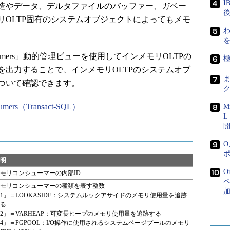
造やデータ、デルタファイルのバッファー、ガベー
後
リOLTP固有のシステムオブジェクトによってもメモ
わ
ry_consumers」動的管理ビューを使用してインメモリOLTPの
極
を出力することで、インメモリOLTPのシステムオブ
ついて確認できます。
sumers（Transact-SQL）
M
L
明
O
モリコンシューマーの内部ID
ベ
モリコンシューマーの種類を表す整数
1」＝LOOKASIDE：システムルックアサイドのメモリ使用量を追跡
る
2」＝VARHEAP：可変長ヒープのメモリ使用量を追跡する
4」＝PGPOOL：I/O操作に使用されるシステムページプールのメモリ