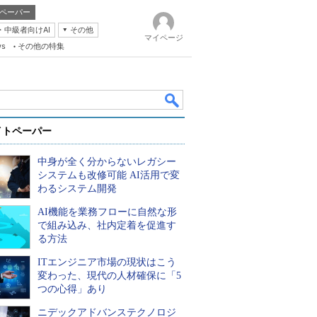
ペーパー
・中級者向けAI
その他
マイページ
ws
その他の特集
イトペーパー
中身が全く分からないレガシー
システムも改修可能 AI活用で変
わるシステム開発
AI機能を業務フローに自然な形
k
で組み込み、社内定着を促進す
る方法
ITエンジニア市場の現状はこう
変わった、現代の人材確保に「5
つの心得」あり
ニデックアドバンステクノロジ