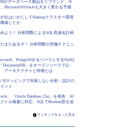
IBMがデータベース製品をリブランド 今
、MicrosoftやOracleも大きく変わる予感
が社はいかにしてHadoopクラスター環境
を構築したか
めよう！ 分析関数によるSQL高速化計画
まだまだあるぞ！ 分析関数の究極テクニッ
ク
icrosoft、PostgreSQLをベースとするNoSQ
「DocumentDB」をオープンソースで公
開 アーキテクチャと特徴とは
O／Rマッピングで失敗しない分析・設計の
ポイント
racle、「Oracle Database 23ai」を発表 AI
クトル検索に対応、SQLでBoolean型を追
加
»
ランキングをもっと見る