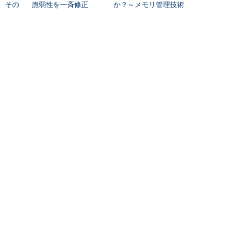
撃、その
脆弱性を一斉修正
か？～メモリ管理技術
の変遷を学ぶ
Recommended by
較（キーマンズネット）
ースソフト』製品比較表
RSSについて
アイティメディアIDについて
ITのRSS一覧
アイティメディアIDとは