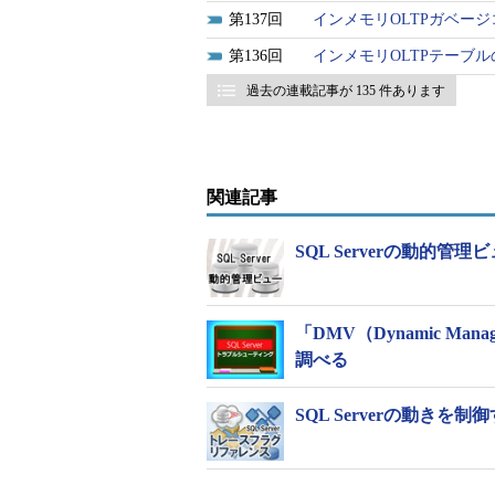
137
インメモリOLTPガベー
136
インメモリOLTPテーブ
過去の連載記事が 135 件あります
関連記事
SQL Serverの動的管
「DMV（Dynamic Ma
調べる
SQL Serverの動き