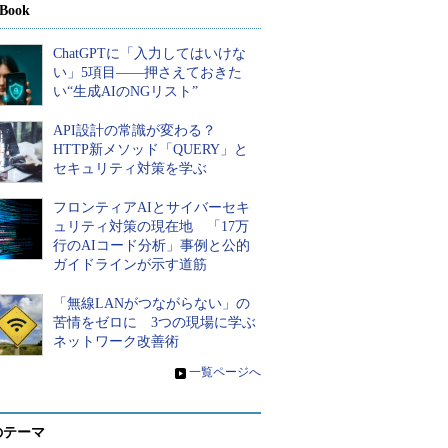
Book
ChatGPTに「入力してはいけな
い」5項目――押さえておきた
い“生成AIのNGリスト”
API設計の常識が変わる？
HTTP新メソッド「QUERY」と
セキュリティ対策を学ぶ
フロンティアAIとサイバーセキ
ュリティ対策の現在地 「17万
行のAIコード分析」事例と公的
ガイドラインが示す道筋
「無線LANがつながらない」の
苦情をゼロに 3つの現場に学ぶ
ネットワーク改善術
»
一覧ページへ
のテーマ