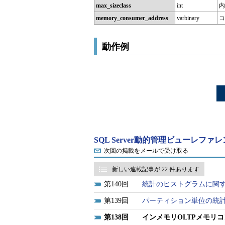
max_sizeclass
int
内
memory_consumer_address
varbinary
コ
動作例
SQL Server動的管理ビューレファ
次回の掲載をメールで受け取る
新しい連載記事が 22 件あります
140
統計のヒストグラムに関
139
パーティション単位の統
138
インメモリOLTPメモリ