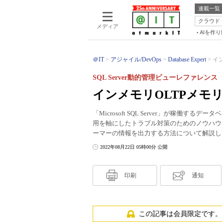
連載一覧
クラウド
メディア
AIを作
＠IT
アジャイル/DevOps
Database Expert
イ
SQL Server動的管理ビューレファレンス（
インメモリOLTPメモ
「Microsoft SQL Server」が稼
用を軸にしたトラブル対策のためのノウハウ
ーマーの情報を出力する方法について解説し
2022年08月22日 05時00分 公開
印刷
通知
この記事は会員限定です。