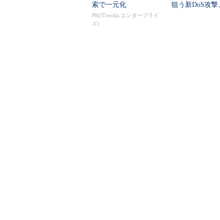
索で一元化
狙う新DoS攻
意外な仕組み
PR(ITmedia エンタープライ
ズ)
この記事に関連する製品／サービスを比
比較ポイントは規模と価格――『データベ
@ITについて
お問い合わせ
＠
広告について
採用広告について
利用規約
著作権・リンク・免責事項
サイトマップ