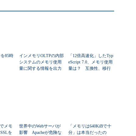
ーを85時
インメモリOLTPの内部
「12倍高速化」したTyp
システムのメモリ使用
eScript 7.0、メモリ使用
量に関する情報を出力
量は？ 互換性、移行
する
時の注意点
トでメモ
世界中のWebサーバが
「メモリは640KiBで十
SSLを
影響 Apacheが危険な
分」は本当だったの