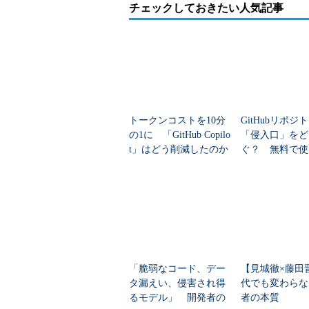
チェックしておきたい人気記事
トークンコストを10分
GitHubリポジ
の1に 「GitHub Copilo
「侵入口」をど
t」はどう削減したのか
ぐ？ 無料で使
のセキュリティ
「脆弱なコード、デー
【見城徹×藤田
タ漏えい、侵害され得
代でも変わらな
るモデル」 開発者の
者の本質