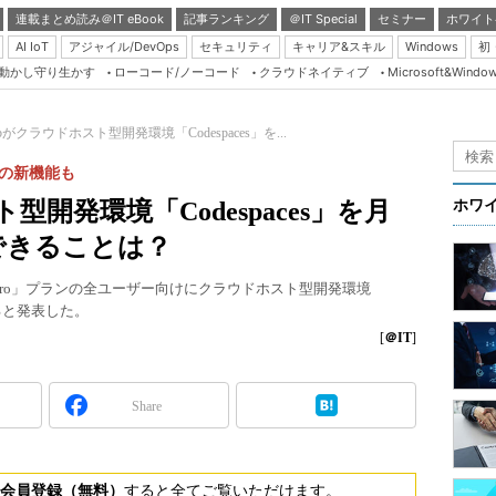
連載まとめ読み＠IT eBook
記事ランキング
＠IT Special
セミナー
ホワイト
AI IoT
アジャイル/DevOps
セキュリティ
キャリア&スキル
Windows
初
り動かし守り生かす
ローコード/ノーコード
クラウドネイティブ
Microsoft&Windo
Server & Storage
HTML5 + UX
ubがクラウドホスト型開発環境「Codespaces」を...
Smart & Social
多くの新機能も
Coding Edge
型開発環境「Codespaces」を月
ホワ
Java Agile
できることは？
Database Expert
itHub Pro」プランの全ユーザー向けにクラウドホスト型開発環境
Linux ＆ OSS
始すると発表した。
Master of IP Networ
[
＠IT
]
Security & Trust
Share
Test & Tools
Insider.NET
ブログ
会員登録（無料）
すると全てご覧いただけます。