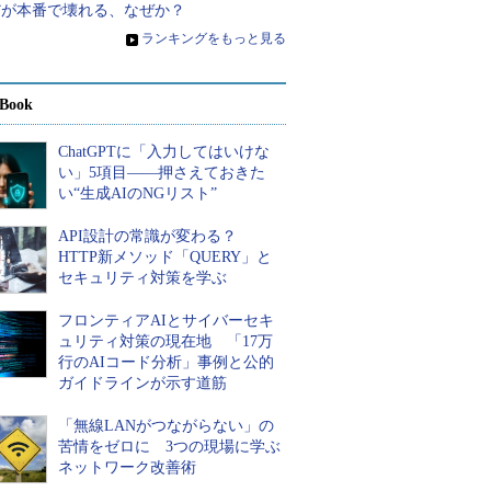
だが本番で壊れる、なぜか？
»
ランキングをもっと見る
Book
ChatGPTに「入力してはいけな
い」5項目――押さえておきた
い“生成AIのNGリスト”
API設計の常識が変わる？
HTTP新メソッド「QUERY」と
セキュリティ対策を学ぶ
フロンティアAIとサイバーセキ
ュリティ対策の現在地 「17万
行のAIコード分析」事例と公的
ガイドラインが示す道筋
「無線LANがつながらない」の
苦情をゼロに 3つの現場に学ぶ
ネットワーク改善術