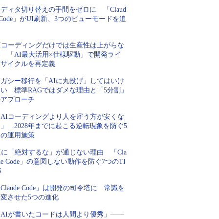
ディタ切り替えの手間をゼロに 「Claud
 Code」がUI刷新、3つのビューモードを追
加
AIコーディングだけでは生産性は上がらな
い 「AI最大活用×仕様駆動」で開発ライ
フサイクルを再定義
レガシー移行を「AIに丸投げ」してはいけ
ない 標準RAGではダメな理由と「5分割」
のアプローチ
「AIコーディングより人を雇う方が安くな
」 2028年までに起こる逆転現象を防ぐ5
つの運用施策
Iに「絶対するな」が通じない理由 「Cla
de Code」の意図しない動作を防ぐ7つのTI
S
Claude Code」は開発の司令塔に 常識を
一変させた5つの進化
「AIが書いたコードは人間より優秀」――