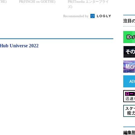
THE)
PR(FINCHI on GOETHE)
PR(ITmedia エンタープライ
ズ)
Recommended by
注目
tHub Universe 2022
編集