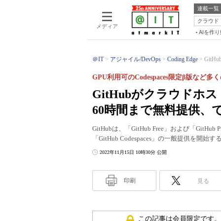
連載一覧
クラウド
メディア
AIを作
＠IT
アジャイル/DevOps
Coding Edge
GitH
GPU利用可のCodespaces限定β版など
GitHubがクラウドホスト
60時間まで無料提供、
GitHubは、「GitHub Free」および「G
「GitHub Codespaces」の一般提供を開
2022年11月15日 10時30分 公開
印刷
見る
この記事は会員限定です。