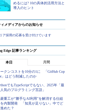
めるには? 10の具体的活用方法と
導入のヒント
ティメディアからのお知らせ
リア採用の応募を受け付けています
ing Edge 記事ランキング
月間
本日
ークンコストを10分の1に 「GitHub Cop
lot」はどう削減したのか
ythonでもTypeScriptでもない、2025年「最
も人気のプログラミング言語」
菱重工が“勝手なAI利用”を解消する仕組
みを内製開発 「知見が足りない」中でど
う進めた？