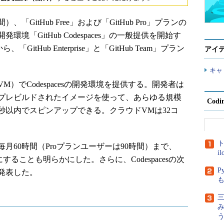
）、「GitHub Free」および「GitHub Pro」プランの
「GitHub Codespaces」の一般提供を開始す
、「GitHub Enterprise」と「GitHub Team」プラン
アイ
キャ
M）でCodespacesの開発環境を提供する。開発者は
プレビルドされたイメージを使って、あらゆる規模
Cod
秒以内でスピンアップできる。クラウドVMは32コ
ト
毎月60時間（Proプランユーザーは90時間）まで、
i
うにすることも明らかにした。さらに、Codespacesの次
P
発表した。
三