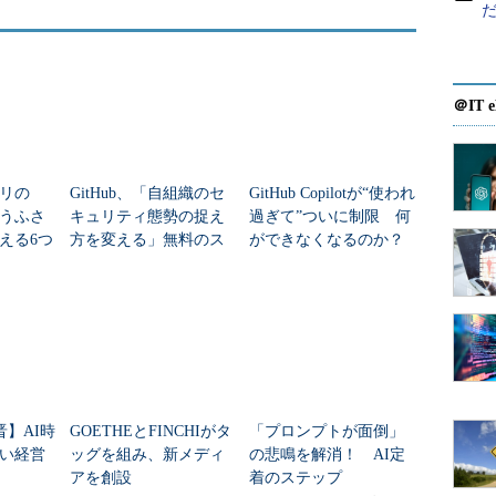
＠IT e
トリの
GitHub、「自組織のセ
GitHub Copilotが“使われ
うふさ
キュリティ態勢の捉え
過ぎて”ついに制限 何
える6つ
方を変える」無料のス
ができなくなるのか？
設定
キャン機能を提供開始
対処法は？
晋】AI時
GOETHEとFINCHIがタ
「プロンプトが面倒」
い経営
ッグを組み、新メディ
の悲鳴を解消！ AI定
アを創設
着のステップ