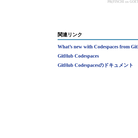
不安をMicrosoftはどう
PR(FINCHI on GOE
解消するのか
関連リンク
What’s new with Codespaces from Gi
GitHub Codespaces
GitHub Codespacesのドキュメント