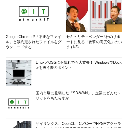
Google Chromeで「不正なファイ
セキュリティベンダー2社のリポ
ル」と誤判定されたファイルをダ
ートに見る「攻撃の高度化」のい
ウンロードする
ま (1/3)
Linux／OSSに不慣れでも大丈夫！ WindowsでDock
erを扱う際のポイント
国内市場に登場した「SD-WAN」、企業にどんなメ
リットをもたらすか
ザイリンクス、OpenCL、C／C++でFPGAアクセラ