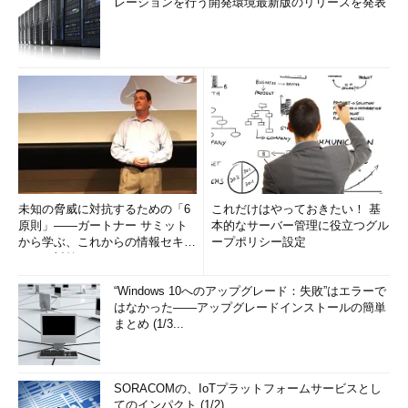
レーションを行う開発環境最新版のリリースを発表
未知の脅威に対抗するための「6
これだけはやっておきたい！ 基
原則」――ガートナー サミット
本的なサーバー管理に役立つグル
から学ぶ、これからの情報セキュ
ープポリシー設定
リティ対策
“Windows 10へのアップグレード：失敗”はエラーで
はなかった――アップグレードインストールの簡単
まとめ (1/3...
SORACOMの、IoTプラットフォームサービスとし
てのインパクト (1/2)