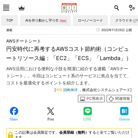
TOP
AIを作り動かし守り生かす
ロー/ノーコード
クラウドネイ
連載
2022年11月25日 公開
AWSチートシート
円安時代に再考するAWSコスト節約術（コンピュ
ートリソース編：「EC2」「ECS」「Lambda」）
AWS活用における便利な小技を簡潔に紹介する連載「AWSチー
トシート」。今回はコンピュート系のサービスに焦点を当てて、
コストを最適化するポイントを紹介します。
[
沼崎伸洋
，株式会社システムシェアード]
PC用表示
関連情報
Share
Post
LINE
Hatena
この記事は会員限定です。
会員登録（無料）
すると全てご覧いただけ
ます。