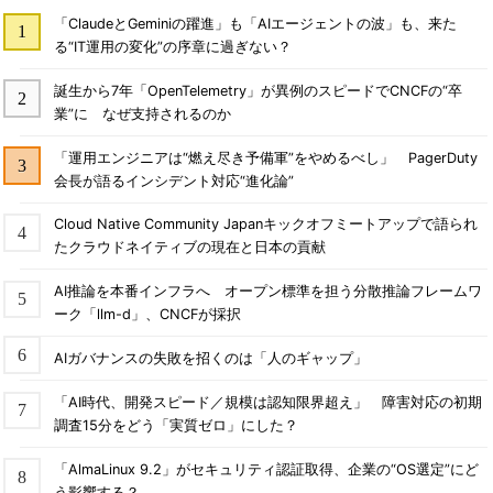
「ClaudeとGeminiの躍進」も「AIエージェントの波」も、来た
る“IT運用の変化”の序章に過ぎない？
誕生から7年「OpenTelemetry」が異例のスピードでCNCFの“卒
業”に なぜ支持されるのか
「運用エンジニアは“燃え尽き予備軍”をやめるべし」 PagerDuty
会長が語るインシデント対応“進化論”
Cloud Native Community Japanキックオフミートアップで語られ
たクラウドネイティブの現在と日本の貢献
AI推論を本番インフラへ オープン標準を担う分散推論フレームワ
ーク「llm-d」、CNCFが採択
AIガバナンスの失敗を招くのは「人のギャップ」
「AI時代、開発スピード／規模は認知限界超え」 障害対応の初期
調査15分をどう「実質ゼロ」にした？
「AlmaLinux 9.2」がセキュリティ認証取得、企業の“OS選定”にど
う影響する？