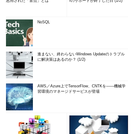
悪用された「盲点」とは
rのサポートが終了した日 (1/2)
NoSQL
進まない、終わらないWindows Updateのトラブル
に解決策はあるのか？ (1/2)
AWS／Azure上でTensorFlow、CNTKを――機械学
習環境のマネージドサービスが登場