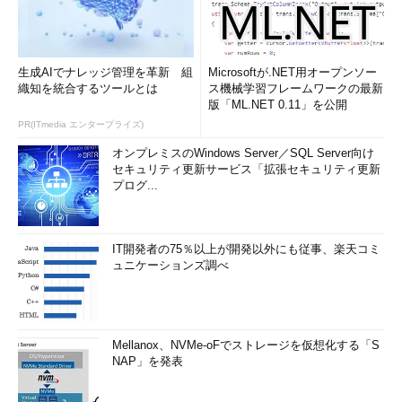
生成AIでナレッジ管理を革新 組
Microsoftが.NET用オープンソー
織知を統合するツールとは
ス機械学習フレームワークの最新
版「ML.NET 0.11」を公開
PR(ITmedia エンタープライズ)
オンプレミスのWindows Server／SQL Server向け
セキュリティ更新サービス「拡張セキュリティ更新
プログ...
IT開発者の75％以上が開発以外にも従事、楽天コミ
ュニケーションズ調べ
Mellanox、NVMe-oFでストレージを仮想化する「S
NAP」を発表