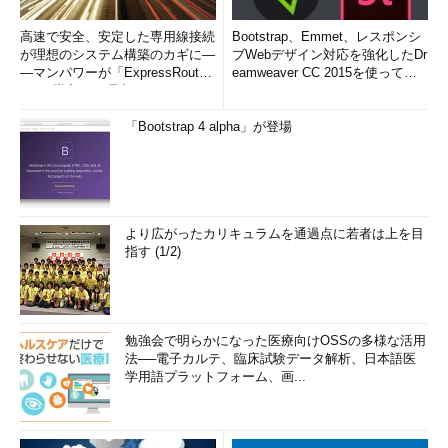
高速で安全、安定した専用線接続
Bootstrap、Emmet、レスポンシ
が理想のシステム構築のカギに―
ブWebデザイン対応を強化したDr
―マンパワーが「ExpressRout
eamweaver CC 2015を使って
e」を導入した理由
み...
「Bootstrap 4 alpha」が登場
より広がったカリキュラムを通過点に若者は上を目
指す (1/2)
勉強会で明らかになった医療向けOSSの多様な活用
法──電子カルテ、臨床試験データ解析、日本語医
学用語プラットフォーム、画...