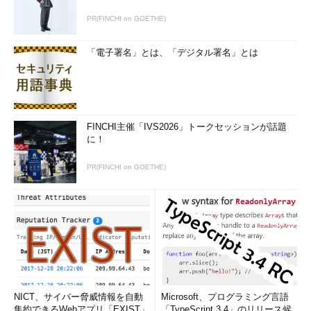
PR(FINCHI on GOETHE)
「電子署名」とは、「デジタル署名」とは
FINCHI主催「IVS2026」トークセッションが話題
に！
PR(FINCHI on GOETHE)
NICT、サイバー脅威情報を自動
Microsoft、プログラミング言語
集約できるWebアプリ「EXIST」
「TypeScript 3.4」のリリース候