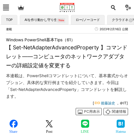
TOP
AIを作り動かし守り生かす
ロー/ノーコード
クラウドネイ
連載
2023年2月16日 公開
Windows PowerShell基本Tips（61）
【 Set-NetAdapterAdvancedProperty 】コマンド
レット――コンピュータのネットワークアダプタ
ーの詳細設定値を変更する
本連載は、PowerShellコマンドレットについて、基本書式からオ
プション、具体的な実行例までを紹介していきます。今回は
「Set-NetAdapterAdvancedProperty」コマンドレットを解説し
ます。
[
後藤諭史
，＠IT]
PC用表示
関連情報
Share
Post
LINE
Hatena