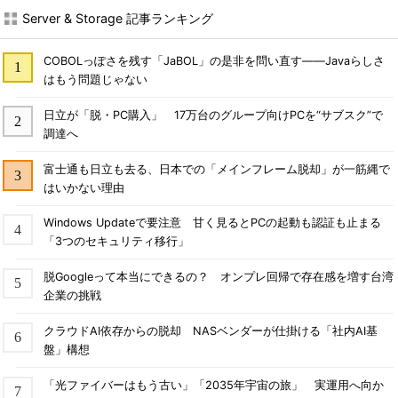
Server & Storage 記事ランキング
COBOLっぽさを残す「JaBOL」の是非を問い直す――Javaらしさ
はもう問題じゃない
日立が「脱・PC購入」 17万台のグループ向けPCを“サブスク”で
調達へ
富士通も日立も去る、日本での「メインフレーム脱却」が一筋縄で
はいかない理由
Windows Updateで要注意 甘く見るとPCの起動も認証も止まる
「3つのセキュリティ移行」
脱Googleって本当にできるの？ オンプレ回帰で存在感を増す台湾
企業の挑戦
クラウドAI依存からの脱却 NASベンダーが仕掛ける「社内AI基
盤」構想
「光ファイバーはもう古い」「2035年宇宙の旅」 実運用へ向か