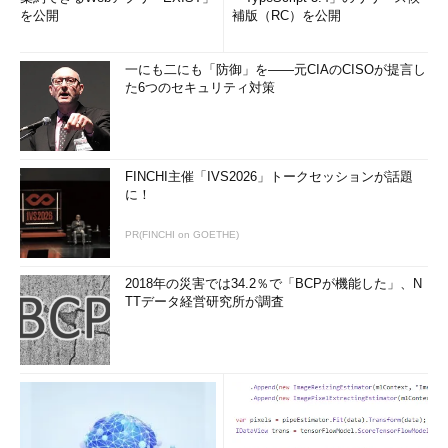
を公開
補版（RC）を公開
一にも二にも「防御」を――元CIAのCISOが提言し
た6つのセキュリティ対策
FINCHI主催「IVS2026」トークセッションが話題
に！
PR(FINCHI on GOETHE)
2018年の災害では34.2％で「BCPが機能した」、N
TTデータ経営研究所が調査