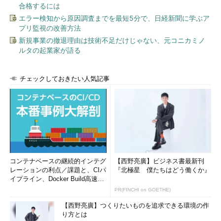
合格するには
エラー検知から原因調査までを最短5分で、日経新聞に学ぶア
プリ監視の改善方法
新規事業の撤退理由は技術不足だけじゃない、元コニカミノ
ルタの起業家が語る
チェックしておきたい人気記事
コンテナベースの継続的インテグ
【西野亮廣】ビジネス書最新刊
レーションの利点／課題と、CIパ
『北極星 僕たちはどう働くか』
イプライン、Docker Build高速化
のコツ (1/2...
PR(FINCHI on GOETHE)
【西野亮廣】つくりたいものを追求できる環境の作
り方とは