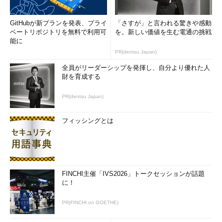
GitHubが新プランを発表、プライ
「さすが」と言われる驚きや感動
ベートリポジトリを無料で利用可
を。新しい価値を生む電通の挑戦
能に
PR(dentsu Japan)
全員がリーダーシップを発揮し、自分より優れた人
財を育成する
PR(dentsu Japan)
フィッシングとは
FINCHI主催「IVS2026」トークセッションが話題
に！
PR(FINCHI on GOETHE)