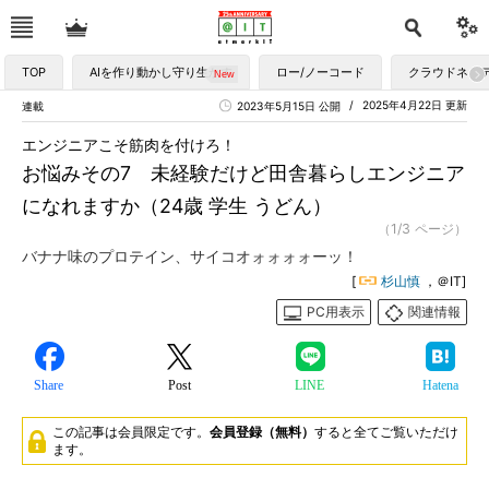
TOP
AIを作り動かし守り生かす
ロー/ノーコード
クラウドネイ
2025年4月22日 更新
連載
2023年5月15日 公開
エンジニアこそ筋肉を付けろ！
お悩みその7 未経験だけど田舎暮らしエンジニア
になれますか（24歳 学生 うどん）
（1/3 ページ）
バナナ味のプロテイン、サイコオォォォォーッ！
[
杉山慎
，＠IT]
PC用表示
関連情報
Share
Post
LINE
Hatena
この記事は会員限定です。
会員登録（無料）
すると全てご覧いただけ
ます。