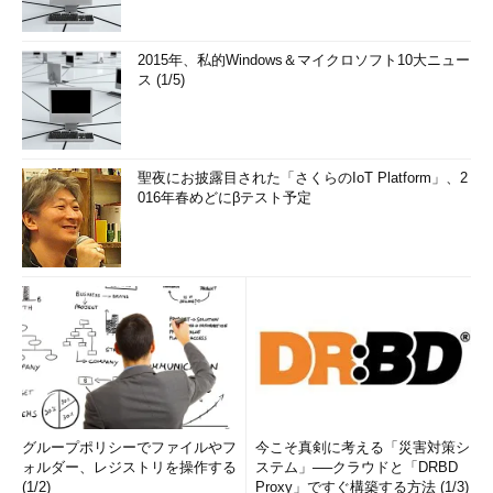
2015年、私的Windows＆マイクロソフト10大ニュー
ス (1/5)
聖夜にお披露目された「さくらのIoT Platform」、2
016年春めどにβテスト予定
グループポリシーでファイルやフ
今こそ真剣に考える「災害対策シ
ォルダー、レジストリを操作する
ステム」──クラウドと「DRBD
(1/2)
Proxy」ですぐ構築する方法 (1/3)