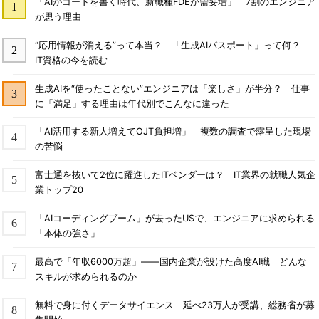
「AIがコードを書く時代、新職種FDEが需要増」 7割のエンジニア
が思う理由
“応用情報が消える”って本当？ 「生成AIパスポート」って何？
IT資格の今を読む
生成AIを“使ったことない”エンジニアは「楽しさ」が半分？ 仕事
に「満足」する理由は年代別でこんなに違った
「AI活用する新人増えてOJT負担増」 複数の調査で露呈した現場
の苦悩
富士通を抜いて2位に躍進したITベンダーは？ IT業界の就職人気企
業トップ20
「AIコーディングブーム」が去ったUSで、エンジニアに求められる
「本体の強さ」
最高で「年収6000万超」――国内企業が設けた高度AI職 どんな
スキルが求められるのか
無料で身に付くデータサイエンス 延べ23万人が受講、総務省が募