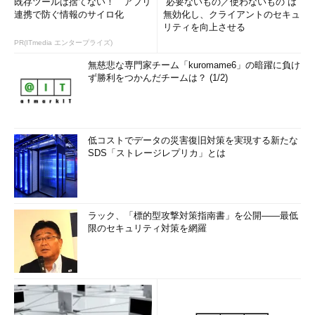
既存ツールは捨てない！ アプリ
“必要ないもの／使わないもの”は
連携で防ぐ情報のサイロ化
無効化し、クライアントのセキュ
リティを向上させる
PR(ITmedia エンタープライズ)
無慈悲な専門家チーム「kuromame6」の暗躍に負け
ず勝利をつかんだチームは？ (1/2)
低コストでデータの災害復旧対策を実現する新たな
SDS「ストレージレプリカ」とは
ラック、「標的型攻撃対策指南書」を公開――最低
限のセキュリティ対策を網羅