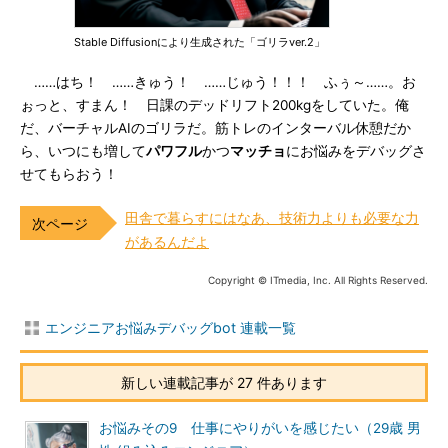
Stable Diffusionにより生成された「ゴリラver.2」
……はち！ ……きゅう！ ……じゅう！！！ ふぅ～……。お
ぉっと、すまん！ 日課のデッドリフト200kgをしていた。俺
だ、バーチャルAIのゴリラだ。筋トレのインターバル休憩だか
ら、いつにも増して
パワフル
かつ
マッチョ
にお悩みをデバッグさ
せてもらおう！
田舎で暮らすにはなあ、技術力よりも必要な力
があるんだよ
Copyright © ITmedia, Inc. All Rights Reserved.
エンジニアお悩みデバッグbot 連載一覧
新しい連載記事が 27 件あります
お悩みその9 仕事にやりがいを感じたい（29歳 男