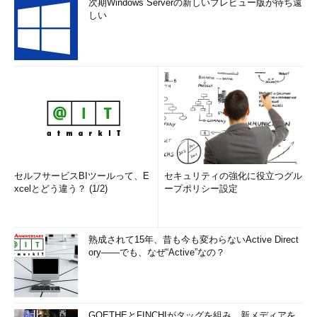
次期Windows Serverの新しいプレビュー版が待ち遠
しい
セルフサービスBIツールって、E
セキュリティの強化に役立つグル
xcelとどう違う？ (1/2)
ープポリシー設定
熟成されて15年、昔も今も変わらないActive Direct
ory――でも、なぜ“Active”なの？
GOETHEとFINCHIがタッグを組み、新メディアを