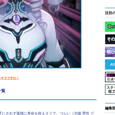
注目
ェキラですわ！
一覧
編集
手にされず孤独に寿命を終えそうで、つらい（30歳 男性 プ