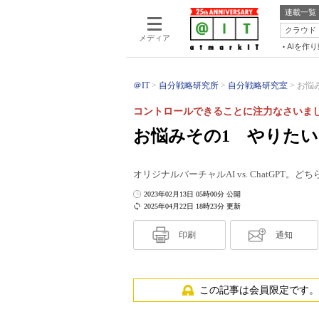
連載一覧
クラウド
メディア
AIを作
＠IT
自分戦略研究所
自分戦略研究室
お悩み
コントロールできることに注力なさいま
お悩みその1 やりたいこ
オリジナルバーチャルAI vs. ChatGP
2023年02月13日 05時00分 公開
2025年04月22日 18時23分 更新
印刷
通知
この記事は会員限定です。