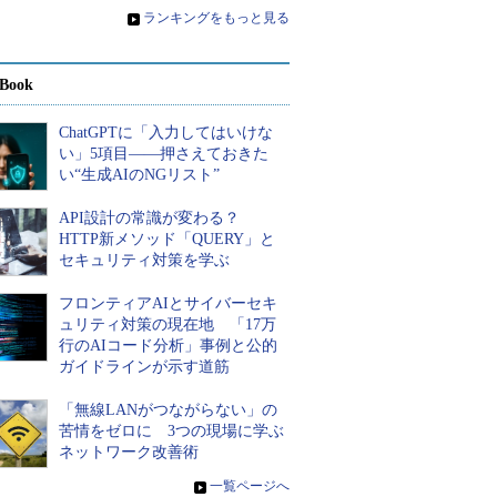
»
ランキングをもっと見る
Book
ChatGPTに「入力してはいけな
い」5項目――押さえておきた
い“生成AIのNGリスト”
API設計の常識が変わる？
HTTP新メソッド「QUERY」と
セキュリティ対策を学ぶ
フロンティアAIとサイバーセキ
ュリティ対策の現在地 「17万
行のAIコード分析」事例と公的
ガイドラインが示す道筋
「無線LANがつながらない」の
苦情をゼロに 3つの現場に学ぶ
ネットワーク改善術
»
一覧ページへ