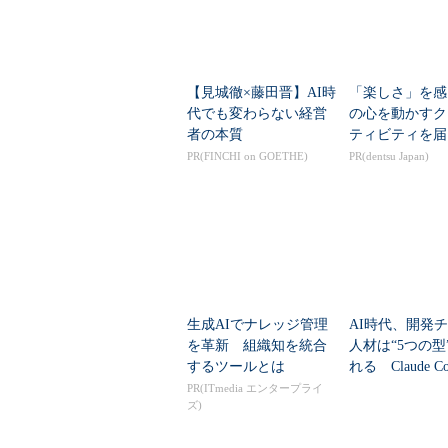
【見城徹×藤田晋】AI時
「楽しさ」を感
代でも変わらない経営
の心を動かすク
者の本質
ティビティを届
PR(FINCHI on GOETHE)
PR(dentsu Japan)
生成AIでナレッジ管理
AI時代、開発
を革新 組織知を統合
人材は“5つの型
するツールとは
れる Claude C
責任者の見立て
PR(ITmedia エンタープライ
ズ)