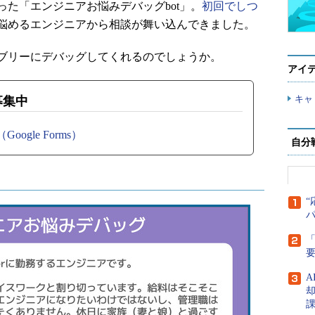
た「エンジニアお悩みデバッグbot」。
初回でしつ
悩めるエンジニアから相談が舞い込んできました。
ブリーにデバッグしてくれるのでしょうか。
アイ
キャ
募集中
gle Forms）
自分
“
「
A