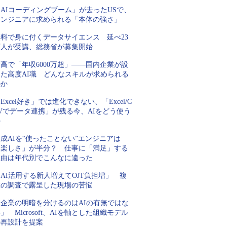
AIコーディングブーム」が去ったUSで、
エンジニアに求められる「本体の強さ」
無料で身に付くデータサイエンス 延べ23
万人が受講、総務省が募集開始
高で「年収6000万超」――国内企業が設
けた高度AI職 どんなスキルが求められる
のか
Excel好き」では進化できない、「Excel/C
Vでデータ連携」が残る今、AIをどう使う
か
成AIを“使ったことない”エンジニアは
「楽しさ」が半分？ 仕事に「満足」する
理由は年代別でこんなに違った
AI活用する新人増えてOJT負担増」 複
数の調査で露呈した現場の苦悩
「企業の明暗を分けるのはAIの有無ではな
」 Microsoft、AIを軸とした組織モデル
の再設計を提案