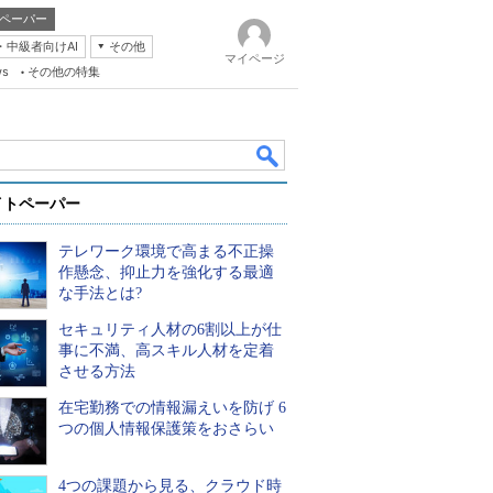
ペーパー
・中級者向けAI
その他
マイページ
ws
その他の特集
イトペーパー
テレワーク環境で高まる不正操
作懸念、抑止力を強化する最適
な手法とは?
セキュリティ人材の6割以上が仕
k
事に不満、高スキル人材を定着
させる方法
在宅勤務での情報漏えいを防げ 6
つの個人情報保護策をおさらい
4つの課題から見る、クラウド時