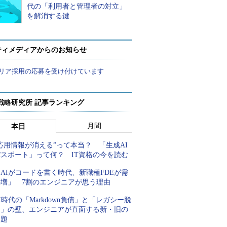
代の「利用者と管理者の対立」
を解消する鍵
ティメディアからのお知らせ
リア採用の応募を受け付けています
戦略研究所 記事ランキング
月間
本日
応用情報が消える”って本当？ 「生成AI
パスポート」って何？ IT資格の今を読む
AIがコードを書く時代、新職種FDEが需
要増」 7割のエンジニアが思う理由
I時代の「Markdown負債」と「レガシー脱
却」の壁、エンジニアが直面する新・旧の
課題