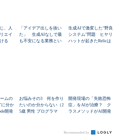
じ、人
「アイデア出しを抜い
生成AIで激変した“野良
リエイ
た」 生成AIなしで最
システム”問題 ヒヤリ
ける
も不安になる業務とい
ハットが起きたRelicは
えば？
どう対策したか
チームの
お悩みその3 何を作り
開発現場の「失敗恐怖
”に分か
たいのか分からない（2
症」をAIが治療？ ク
ode開発
5歳 男性 プログラマ
ラスメソッドがAI開発
ー）
導入支援サービスを提
供開始
Recommended by