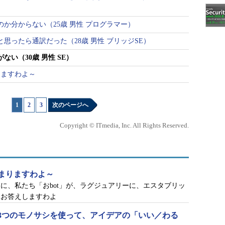
か分からない（25歳 男性 プログラマー）
思ったら通訳だった（28歳 男性 ブリッジSE）
ない（30歳 男性 SE）
りますわよ～
1
|
2
|
3
次のページへ
Copyright © ITmedia, Inc. All Rights Reserved.
まりますわよ～
に、私たち「おbot」が、ラグジュアリーに、エスタブリッ
にお答えしますわよ
3つのモノサシを使って、アイデアの「いい／わる