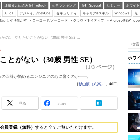
連載まとめ読み＠IT eBook
記事ランキング
＠IT Special
セミナー
ホワイト
AI IoT
アジャイル/DevOps
セキュリティ
キャリア&スキル
Windows
初
り動かし守り生かす
ローコード/ノーコード
クラウドネイティブ
Microsoft&Windo
Server & Storage
HTML5 + UX
その1 やりたいことがない（30歳 男性 SE）...
Smart & Social
し
Coding Edge
とがない（30歳 男性 SE）
ホワ
Java Agile
（1/3 ページ）
Database Expert
T。どちらの回答が悩めるエンジニアの心に響くのか――。
Linux ＆ OSS
[
杉山慎（八楽）
，
＠IT
]
Master of IP Networ
見る
Share
Security & Trust
Test & Tools
Insider.NET
会員登録（無料）
すると全てご覧いただけます。
ブログ